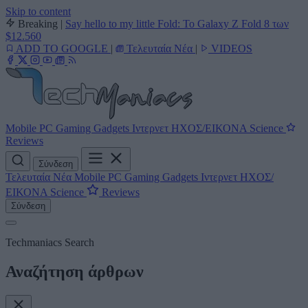
Skip to content
Breaking
|
Say hello to my little Fold: Το Galaxy Z Fold 8 των
$12.560
ADD TO GOOGLE
|
Τελευταία Νέα
|
VIDEOS
Mobile
PC
Gaming
Gadgets
Ιντερνετ
ΗΧΟΣ/ΕΙΚΟΝΑ
Science
Reviews
Σύνδεση
Τελευταία Νέα
Mobile
PC
Gaming
Gadgets
Ιντερνετ
ΗΧΟΣ/
ΕΙΚΟΝΑ
Science
Reviews
Σύνδεση
Techmaniacs Search
Αναζήτηση άρθρων