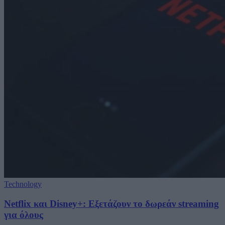
Technology
Netflix και Disney+: Εξετάζουν το δωρεάν streaming
για όλους