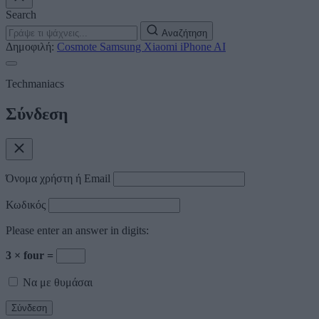
Search
Αναζήτηση
Δημοφιλή:
Cosmote
Samsung
Xiaomi
iPhone
AI
Techmaniacs
Σύνδεση
Όνομα χρήστη ή Email
Κωδικός
Please enter an answer in digits:
3 × four =
Να με θυμάσαι