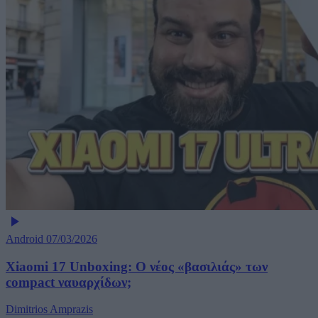
Android
07/03/2026
Xiaomi 17 Unboxing: Ο νέος «βασιλιάς» των
compact ναυαρχίδων;
Dimitrios Amprazis