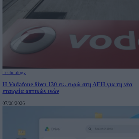
Technology
H Vodafone δίνει 130 εκ. ευρώ στη ΔΕΗ για τη νέα
εταιρεία οπτικών ινών
07/08/2026