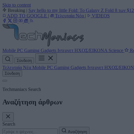
Skip to content
Breaking
|
Say hello to my little Fold: Το Galaxy Z Fold 8 των $1
ADD TO GOOGLE
|
Τελευταία Νέα
|
VIDEOS
Mobile
PC
Gaming
Gadgets
Ιντερνετ
ΗΧΟΣ/ΕΙΚΟΝΑ
Science
Re
Σύνδεση
Τελευταία Νέα
Mobile
PC
Gaming
Gadgets
Ιντερνετ
ΗΧΟΣ/ΕΙΚΟ
Σύνδεση
Techmaniacs Search
Αναζήτηση άρθρων
Search
Αναζήτηση