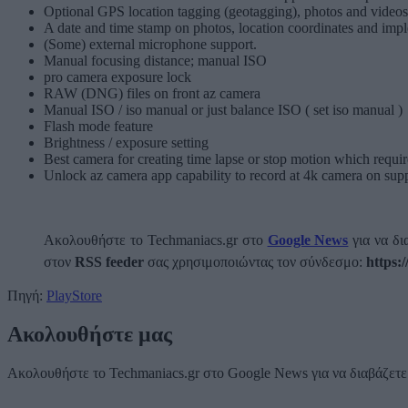
Optional GPS location tagging (geotagging), photos and videos;
A date and time stamp on photos, location coordinates and impl
(Some) external microphone support.
Manual focusing distance; manual ISO
pro camera exposure lock
RAW (DNG) files on front az camera
Manual ISO / iso manual or just balance ISO ( set iso manual )
Flash mode feature
Brightness / exposure setting
Best camera for creating time lapse or stop motion which requir
Unlock az camera app capability to record at 4k camera on sup
Ακολουθήστε το Techmaniacs.gr στο
Google News
για να δι
στον
RSS feeder
σας χρησιμοποιώντας τον σύνδεσμο:
https:
Πηγή:
PlayStore
Ακολουθήστε μας
Ακολουθήστε το Techmaniacs.gr στο Google News για να διαβάζετε π