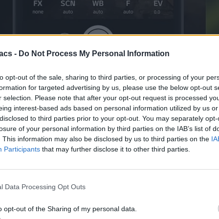
acs -
Do Not Process My Personal Information
για το ProCam X. Πάντως, τη στιγμή που γράφεται το άρθρο, μπορού
to opt-out of the sale, sharing to third parties, or processing of your per
εις την εφαρμογή μία φορά, θα μπορείς να την περάσεις δωρεάν όπ
formation for targeted advertising by us, please use the below opt-out s
r selection. Please note that after your opt-out request is processed y
eing interest-based ads based on personal information utilized by us or
Cam X μετατρέπει το smartphone σε επαγγελματική φωτογραφική κάμε
disclosed to third parties prior to your opt-out. You may separately opt-
ς λευκού, και άλλα. Αναλυτικά η λίστα με τα χαρακτηριστικά και τα λ
losure of your personal information by third parties on the IAB’s list of
. This information may also be disclosed by us to third parties on the
IA
Participants
that may further disclose it to other third parties.
l Data Processing Opt Outs
o opt-out of the Sharing of my personal data.