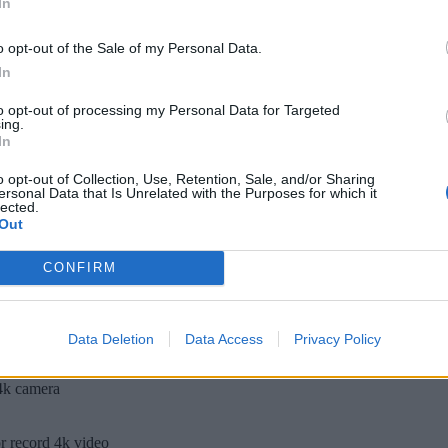
In
n or create time lapse video
o opt-out of the Sale of my Personal Data.
In
t mode, color effects, white balance, and manual exposure lock, manua
to opt-out of processing my Personal Data for Targeted
amera hd
ing.
In
irection.
exposure compensation).
o opt-out of Collection, Use, Retention, Sale, and/or Sharing
ersonal Data that Is Unrelated with the Purposes for which it
lected.
rable delay) automatic repeat mode.
Out
mera
CONFIRM
Data Deletion
Data Access
Privacy Policy
entation.
 4k camera
or record 4k video