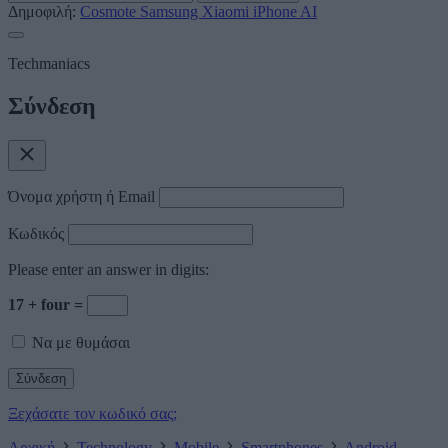
Δημοφιλή:
Cosmote
Samsung
Xiaomi
iPhone
AI
Techmaniacs
Σύνδεση
Όνομα χρήστη ή Email
Κωδικός
Please enter an answer in digits:
17 + four =
Να με θυμάσαι
Ξεχάσατε τον κωδικό σας;
Αρχική
Technology
Mobile
Smartphones
Android