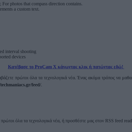
 For photos that compass direction contains.
ements a custom text.
ed interval shooting
ported devices
Κατέβασε το ProCam X κάνωντας κλικ ή πατώντας εδώ!
αβάζετε πρώτοι όλα τα τεχνολογικά νέα. Ένας ακόμα τρόπος να μαθαί
//techmaniacs.gr/feed/
.
ρώτοι όλα τα τεχνολογικά νέα, ή προσθέστε μας στον RSS feed reader