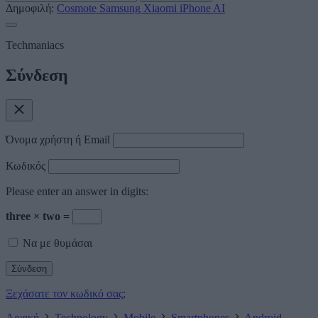
Δημοφιλή:
Cosmote
Samsung
Xiaomi
iPhone
AI
Techmaniacs
Σύνδεση
Όνομα χρήστη ή Email
Κωδικός
Please enter an answer in digits:
three × two =
Να με θυμάσαι
Ξεχάσατε τον κωδικό σας;
Αρχική
Technology
Mobile
Smartphones
Android