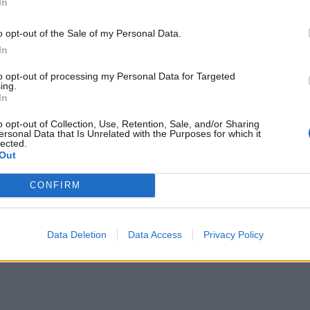
In
ρώτοι όλα τα τεχνολογικά νέα, ή προσθέστε μας στον RSS feed reader
o opt-out of the Sale of my Personal Data.
In
to opt-out of processing my Personal Data for Targeted
ing.
In
o opt-out of Collection, Use, Retention, Sale, and/or Sharing
ersonal Data that Is Unrelated with the Purposes for which it
lected.
Out
CONFIRM
Data Deletion
Data Access
Privacy Policy