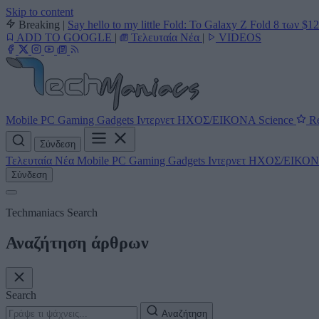
Skip to content
Breaking
|
Say hello to my little Fold: Το Galaxy Z Fold 8 των $1
ADD TO GOOGLE
|
Τελευταία Νέα
|
VIDEOS
Mobile
PC
Gaming
Gadgets
Ιντερνετ
ΗΧΟΣ/ΕΙΚΟΝΑ
Science
Re
Σύνδεση
Τελευταία Νέα
Mobile
PC
Gaming
Gadgets
Ιντερνετ
ΗΧΟΣ/ΕΙΚΟ
Σύνδεση
Techmaniacs Search
Αναζήτηση άρθρων
Search
Αναζήτηση