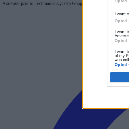
Opted 
Ακολουθήστε το Techmaniacs.gr στο Google News για να διαβάζετε π
I want t
Opted 
I want 
Advertis
Opted 
I want t
of my P
was col
Opted 