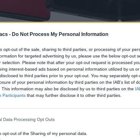
acs -
Do Not Process My Personal Information
hone της, το οποίο θα ονομάζεται X Fold+ και εξωτερικά θα μοιάζει 
to opt-out of the sale, sharing to third parties, or processing of your per
formation for targeted advertising by us, please use the below opt-out s
κόκκινο χρώμα του και τώρα έγινε γνωστό ότι η παρουσίαση του θα π
r selection. Please note that after your opt-out request is processed y
eing interest-based ads based on personal information utilized by us or
 X Fold+
θα είναι διαθέσιμο, εκτός από το κόκκινο χρώμα, σε μία μπ
disclosed to third parties prior to your opt-out. You may separately opt-
άλυψε / επιβεβαίωσε την ύπαρξη της 12GB/512GB έκδοσης, καθώς κ
losure of your personal information by third parties on the IAB’s list of
. This information may also be disclosed by us to third parties on the
IA
Participants
that may further disclose it to other third parties.
αβάζετε πρώτοι όλα τα τεχνολογικά νέα. Ένας ακόμα τρόπος να μαθαί
//techmaniacs.gr/feed/
.
l Data Processing Opt Outs
o opt-out of the Sharing of my personal data.