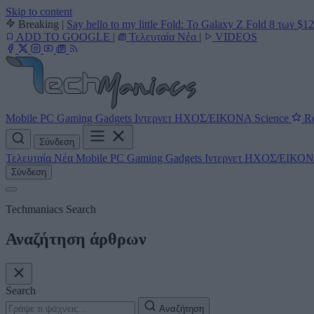
Skip to content
Breaking
|
Say hello to my little Fold: Το Galaxy Z Fold 8 των $1
ADD TO GOOGLE
|
Τελευταία Νέα
|
VIDEOS
Mobile
PC
Gaming
Gadgets
Ιντερνετ
ΗΧΟΣ/ΕΙΚΟΝΑ
Science
Re
Σύνδεση
Τελευταία Νέα
Mobile
PC
Gaming
Gadgets
Ιντερνετ
ΗΧΟΣ/ΕΙΚΟ
Σύνδεση
Techmaniacs Search
Αναζήτηση άρθρων
Search
Αναζήτηση