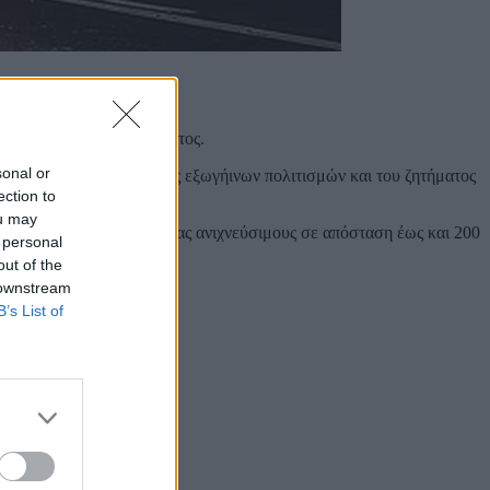
κτρομαγνητικά μήκη κύματος.
sonal or
βαιότητας για τις προθέσεις εξωγήινων πολιτισμών και του ζητήματος
ection to
ou may
οστολών, καθιστώντας μας ανιχνεύσιμους σε απόσταση έως και 200
 personal
out of the
 downstream
B’s List of