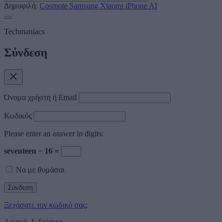
Δημοφιλή:
Cosmote
Samsung
Xiaomi
iPhone
AI
Techmaniacs
Σύνδεση
Όνομα χρήστη ή Email
Κωδικός
Please enter an answer in digits:
seventeen − 16 =
Να με θυμάσαι
Ξεχάσατε τον κωδικό σας;
Αρχική
Science