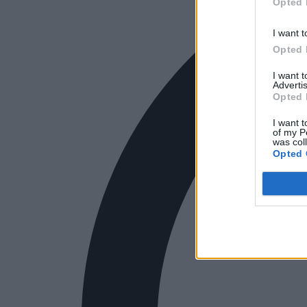
Opted 
I want t
Opted 
I want 
Advertis
Opted 
I want t
of my P
was col
Opted 