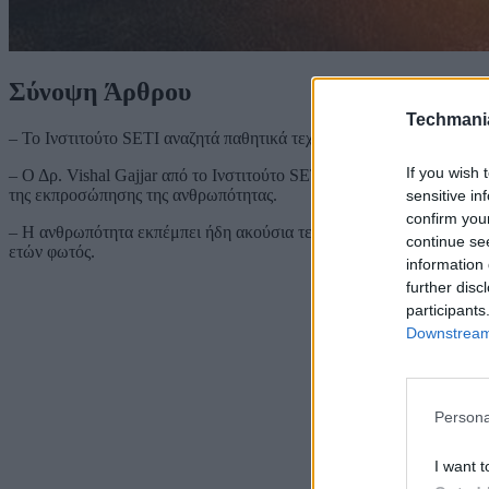
Σύνοψη Άρθρου
Techmani
– Το Ινστιτούτο SETI αναζητά παθητικά τεχνολογικές υπογραφές εξ
If you wish 
– Ο Δρ. Vishal Gajjar από το Ινστιτούτο SETI επισημαίνει ότι η ενε
της εκπροσώπησης της ανθρωπότητας.
sensitive in
confirm you
– Η ανθρωπότητα εκπέμπει ήδη ακούσια τεράστιο όγκο σημάτων σε 
continue se
ετών φωτός.
information 
further disc
participants
Downstream 
Persona
I want t