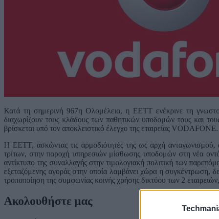
Κατά τη σημερινή 967η Ολομέλεια, η ΕΕΤΤ ενέκρινε τη γνωστ
διαχωρίζουν τους κλάδους των παθητικών υποδομών τους και τους 
βρίσκεται υπό τον αποκλειστικό έλεγχο της εταιρείας VODAFONE.
Η ΕΕΤΤ, ασκώντας τις αρμοδιότητές της ως αρχή ανταγωνισμού, 
τρίτων, στην παροχή υπηρεσιών μίσθωσης υποδομών στη νέα οντό
αντίκτυπο της συναλλαγής στην τιμολογιακή πολιτική των παρεπόμ
εξεταζόμενης αγοράς στην οποία λαμβάνει χώρα η συγκέντρωση, δε
τροποποίηση της συμφωνίας κοινής χρήσης δικτύου των 2 εταιρειώ
Ακολουθήστε μας
Techmani