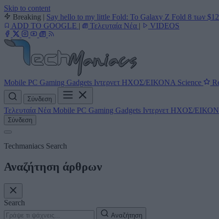
Skip to content
Breaking
|
Say hello to my little Fold: Το Galaxy Z Fold 8 των $1
ADD TO GOOGLE
|
Τελευταία Νέα
|
VIDEOS
Mobile
PC
Gaming
Gadgets
Ιντερνετ
ΗΧΟΣ/ΕΙΚΟΝΑ
Science
Re
Σύνδεση
Τελευταία Νέα
Mobile
PC
Gaming
Gadgets
Ιντερνετ
ΗΧΟΣ/ΕΙΚΟ
Σύνδεση
Techmaniacs Search
Αναζήτηση άρθρων
Search
Αναζήτηση