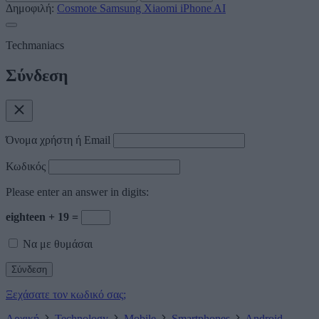
Δημοφιλή:
Cosmote
Samsung
Xiaomi
iPhone
AI
Techmaniacs
Σύνδεση
Όνομα χρήστη ή Email
Κωδικός
Please enter an answer in digits:
eighteen + 19 =
Να με θυμάσαι
Ξεχάσατε τον κωδικό σας;
Αρχική
Technology
Mobile
Smartphones
Android