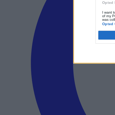
Opted 
I want t
of my P
was col
Opted 