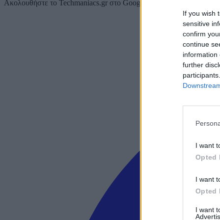
Ακολουθήστε το Techmaniacs.gr στο Google News για να διαβάζετε π
If you wish 
sensitive in
confirm you
continue se
information 
further disc
participants
Downstream 
Persona
I want t
Opted 
I want t
Opted 
I want 
Advertis