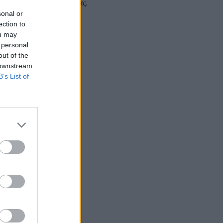
 και στα social media σας.
sonal or
ection to
ou may
 personal
out of the
 downstream
B’s List of