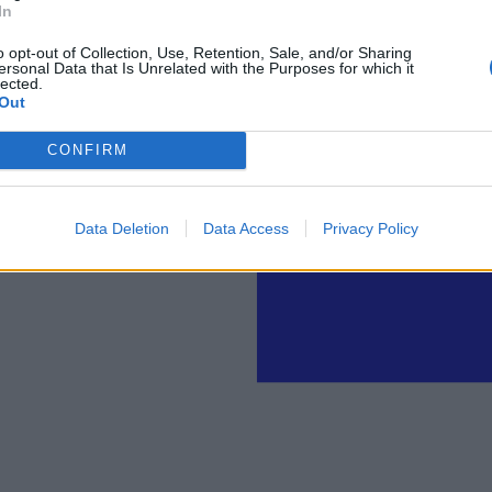
In
o opt-out of Collection, Use, Retention, Sale, and/or Sharing
ersonal Data that Is Unrelated with the Purposes for which it
lected.
Out
CONFIRM
Data Deletion
Data Access
Privacy Policy