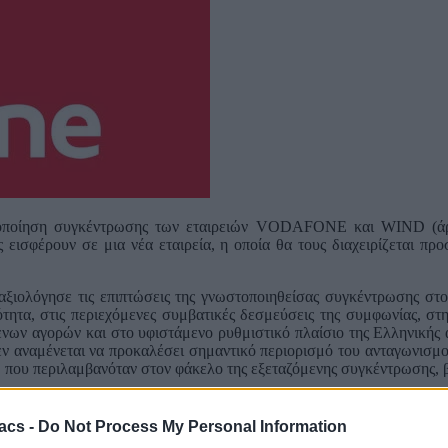
οποίηση συγκέντρωσης των εταιρειών VODAFONE και WIND (άρθρ
εισφέρουν σε μια νέα εταιρεία, η οποία θα τους διαχειρίζεται προ
αξιολόγησε τις επιπτώσεις της γνωστοποιηθείσας συγκέντρωσης στ
τητα, στις περιεχόμενες συμβατικές δεσμεύσεις της συμφωνίας, στ
ενων αγορών και στο υφιστάμενο ρυθμιστικό πλαίσιο της Ελληνικής
ν αναμένεται να προκαλέσει σημαντικό περιορισμό του ανταγωνισμού
ν, που περιλαμβανόταν στον φάκελο της εξεταζόμενης συγκέντρωσης,
acs -
Do Not Process My Personal Information