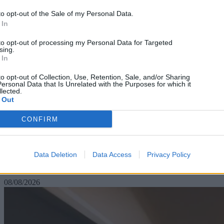
to opt-out of the Sale of my Personal Data.
 In
to opt-out of processing my Personal Data for Targeted
sing.
 In
to opt-out of Collection, Use, Retention, Sale, and/or Sharing
ersonal Data that Is Unrelated with the Purposes for which it
lected.
 Out
CONFIRM
Technology
Revolut: Ανακοινώνει αλλαγές για όλους τους
Data Deletion
Data Access
Privacy Policy
Έλληνες χρήστες
08/08/2026