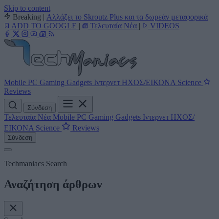
Skip to content
Breaking
|
Αλλάζει το Skroutz Plus και τα δωρεάν μεταφορικά
ADD TO GOOGLE
|
Τελευταία Νέα
|
VIDEOS
Mobile
PC
Gaming
Gadgets
Ιντερνετ
ΗΧΟΣ/ΕΙΚΟΝΑ
Science
Reviews
Σύνδεση
Τελευταία Νέα
Mobile
PC
Gaming
Gadgets
Ιντερνετ
ΗΧΟΣ/
ΕΙΚΟΝΑ
Science
Reviews
Σύνδεση
Techmaniacs Search
Αναζήτηση άρθρων