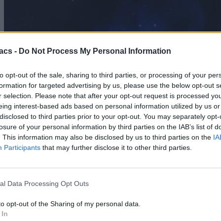
acs -
Do Not Process My Personal Information
Science
NASA: Σε διαστρική ρύθμιση Μεγάλης Έκρηξης
to opt-out of the sale, sharing to third parties, or processing of your per
για να σώσει το Voyager 2
formation for targeted advertising by us, please use the below opt-out s
r selection. Please note that after your opt-out request is processed y
09/08/2026
eing interest-based ads based on personal information utilized by us or
disclosed to third parties prior to your opt-out. You may separately opt-
losure of your personal information by third parties on the IAB’s list of
. This information may also be disclosed by us to third parties on the
IA
Participants
that may further disclose it to other third parties.
al Data Processing Opt Outs
to opt-out of the Sharing of my personal data.
 In