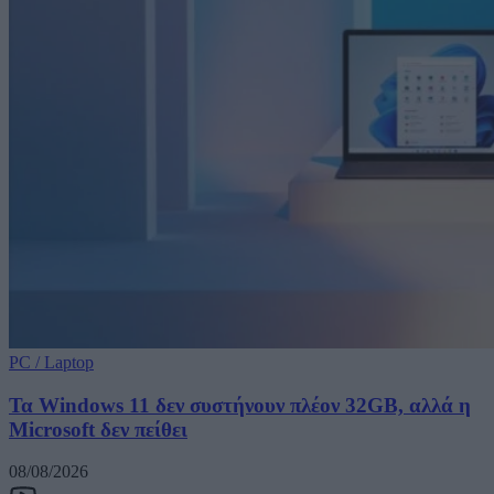
PC / Laptop
Τα Windows 11 δεν συστήνουν πλέον 32GB, αλλά η
Microsoft δεν πείθει
08/08/2026