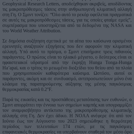
Geophysical Research Letters, αποδείχθηκαν ακριβείς, αποδίδοντας
τις μακροπρόθεσμες τάσεις στην ανθρωπογενή κλιματική αλλαγή
στη Γη. Ο Σμιντ τονίζει: “Όλο αυτό το ρεκόρ οφείλεται πραγματικά
σε αυτές τις μακροπρόθεσμες τάσεις, για τις οποίες φταίμε εμείς”,
συμπέρασμα που υποστηρίζεται από τα δεδομένα της NASA και
του World Weather Attribution.
Σε δημόσια συζήτηση σχετικά με τα αίτια του καύσωνα ορισμένοι
ερευνητές αναζητούν εξηγήσεις που δεν αφορούν την κλιματική
αλλαγή. Υπό αυτό το πρίσμα, ο Σμιντ επισήμανε τρεις πιθανούς
παράγοντες. Ο πρώτος είναι το ηλιακό μέγιστο, ο δεύτερος είναι οι
ηφαιστειακοί υδρατμοί από την έκρηξη Hunga Tonga-Hunga
Ha’apai, και ο τρίτος το μειωμένο διοξείδιο του θείου από τα πλοία
που χρησιμοποιούν καθαρότερα καύσιμα. Ωστόσο, αυτοί οι
παράγοντες, ακόμη και σε συνδυασμό, αντιπροσωπεύουν μόνο ένα
κλάσμα της παρατηρούμενης αύξησης της μέσης παγκόσμιας
θερμοκρασίας κατά 0.2°F.
Παρά τις εικασίες και τις προσπάθειες μετατόπισης των ευθυνών, ο
Σμιντ απορρίπτει την έννοια των σημείων καμπής και υπογραμμίζει
τον αναμφισβήτητο αντίκτυπο της μακροπρόθεσμης κλιματικής
αλλαγής στη Γη. Δεν έχει άδικο. Η NOAA ανέφερε ότι από τον
Ιούνιο έως τον Αύγουστο του 2023 σημειώθηκε η θερμότερη
περίοδος των τελευταίων 174 ετών, με τις παγκόσμιες
επιφανειακές θερμοκρασίες να υπερβαίνουν σταθερά τον μέσο όρο