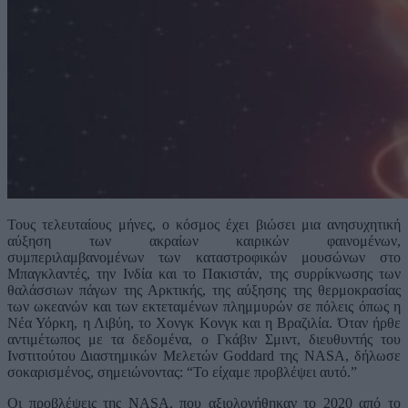
Τους τελευταίους μήνες, ο κόσμος έχει βιώσει μια ανησυχητική
αύξηση των ακραίων καιρικών φαινομένων,
συμπεριλαμβανομένων των καταστροφικών μουσώνων στο
Μπαγκλαντές, την Ινδία και το Πακιστάν, της συρρίκνωσης των
θαλάσσιων πάγων της Αρκτικής, της αύξησης της θερμοκρασίας
των ωκεανών και των εκτεταμένων πλημμυρών σε πόλεις όπως η
Νέα Υόρκη, η Λιβύη, το Χονγκ Κονγκ και η Βραζιλία. Όταν ήρθε
αντιμέτωπος με τα δεδομένα, ο Γκάβιν Σμιντ, διευθυντής του
Ινστιτούτου Διαστημικών Μελετών Goddard της NASA, δήλωσε
σοκαρισμένος, σημειώνοντας: “Το είχαμε προβλέψει αυτό.”
Οι προβλέψεις της NASA, που αξιολογήθηκαν το 2020 από το