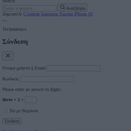
Search
Αναζήτηση
Δημοφιλή:
Cosmote
Samsung
Xiaomi
iPhone
AI
Techmaniacs
Σύνδεση
Όνομα χρήστη ή Email
Κωδικός
Please enter an answer in digits:
three × 2 =
Να με θυμάσαι