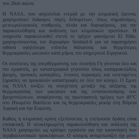
του 20ού αιώνα.
Η NASA, που ασχολείται ενεργά με την κλιματική έρευνα,
χρησιμοποιεί διάφορες πηγές δεδομένων, όπως σημαδούρες,
μετεωρολογικούς σταθμούς, πλοία και δορυφόρους, για την
παρακολούθηση και ανάλυση των κλιματικών προτύπων. Η
υπηρεσία παρακολουθεί στενά το τρέχον φαινόμενο El Niño,
χρησιμοποιώντας τον δορυφόρο Sentinel-6 για να παρατηρήσει
πιθανά υψηλότερα επίπεδα θάλασσας και θερμότερες
θερμοκρασίες ωκεανών κατά μήκος του ισημερινού Ειρηνικού.
Οι συνέπειες της υπερθέρμανσης του πλανήτη Γη γίνονται όλο και
πιο εμφανείς, με καταστροφικά γεγονότα όπως καταρρακτώδεις
βροχές, τροπικές καταιγίδες, έντονες πυρκαγιές και εκτεταμένες
ξηρασίες να προκαλούν καταστροφές σε όλο τον κόσμο. Ο Σμιντ
της NASA τονίζει τη συσχέτιση μεταξύ της αύξησης της
θερμοκρασίας των ωκεανών και της εντατικοποίησης των
βροχοπτώσεων, αναφέροντας τις πρωτοφανείς ημέρες των 40°C
στο Ηνωμένο Βασίλειο και τις θερμοκρασίες ρεκόρ στη Βόρεια
Αφρική και την Ευρώπη.
Καθώς η κλιματική κρίση εξελίσσεται, η επείγουσα δράση είναι
επιτακτική. Η ολοκληρωμένη παρακολούθηση και ανάλυση της
NASA χρησιμεύει ως κρίσιμο εργαλείο για την κατανόηση των
περιβαλλοντικών προκλήσεων. Ο κόσμος αντιμετωπίζει όχι μόνο