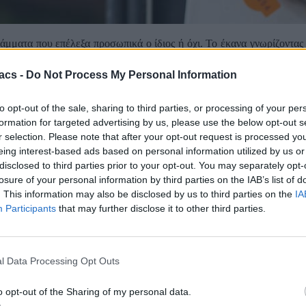
μματα που επέλεξα προσωπικά ο ίδιος ή όχι. Το έκανα γνωρίζοντας 
ν καύσιμα.
acs -
Do Not Process My Personal Information
ας που είχα στην Enerwave μέχρι σήμερα στην NRG. Και συγκεκριμέ
βότερο σε σχέση με αυτά που μπορείς να βρεις,
όπως για παράδε
to opt-out of the sale, sharing to third parties, or processing of your per
νδυασμό με το γεγονός ότι η κατανάλωση είναι ελάχιστη στην παροχή
formation for targeted advertising by us, please use the below opt-out s
r selection. Please note that after your opt-out request is processed y
λοκληρώσεις την αίτηση αποκλειστικά ψηφιακά.
eing interest-based ads based on personal information utilized by us or
στηρίζει. Για παράδειγμα, αυτή τη στιγμή και στην Enerwave βλέπω 
disclosed to third parties prior to your opt-out. You may separately opt-
losure of your personal information by third parties on the IAB’s list of
. This information may also be disclosed by us to third parties on the
IA
ι μας δίνει 100€ σε επιταγές των 3€ οι οποίες εμφανίζονται στο Avi
Participants
that may further disclose it to other third parties.
οποιηθείς στο νέο πάροχο ηλεκτρικού ρεύματος και στη συνέχεια η N
 θα πιστωθούν επιταγές των 3€ μέχρι το ποσό των 100€. Ενώ παίρνει
ριζα, ότι η βενζίνη ή το καύσιμο που θα βάλεις θα πρέπει να είναι π
l Data Processing Opt Outs
 δεύτερη φορά. Δηλαδή δεν αφορά μόνο ένα γέμισμα. Μπορείς να βάλ
o opt-out of the Sharing of my personal data.
ηλαδή.