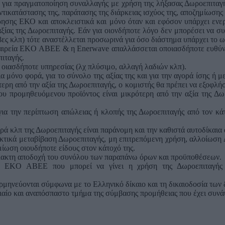
ση για πραγματοποίηση συναλλαγής με χρήση της λήξασας Δωροεπιταγ
τικατάστασης της, παράτασης της διάρκειας ισχύος της, αποζημίωσης 
ίρησης ΕΚΟ και αποκλειστικά και μόνο όταν και εφόσον υπάρχει ενερ
ς της Δωροεπιταγής. Εάν για οιονδήποτε λόγο δεν μπορέσει να συν
λάβες κλπ) τότε αναστέλλεται προσωρινά για όσο διάστημα υπάρχει το
ταιρεία EKO ΑΒΕΕ & η Enerwave απαλλάσσεται οποιασδήποτε ευθύνης
πιταγής.
 οιασδήποτε υπηρεσίας (λχ πλύσιμο, αλλαγή λαδιών κλπ).
ια μόνο φορά, για το σύνολο της αξίας της και για την αγορά ίσης ή
ερη από την αξία της Δωροεπιταγής, ο κομιστής θα πρέπει να εξοφλήσ
ου προμηθευόμενου προϊόντος είναι μικρότερη από την αξία της Δωρ
α την περίπτωση απώλειας ή κλοπής της Δωροεπιταγής από τον κάτο
ά κλπ της Δωροεπιταγής είναι παράνομη και την καθιστά αυτοδίκαια 
ικτικά μεταβίβαση Δωροεπιταγής, μη επιτρεπόμενη χρήση, αλλοίωση
μίωση οιουδήποτε είδους στον κάτοχό της.
ύλακτη αποδοχή του συνόλου των παραπάνω όρων και προϋποθέσεων.
EKO ΑΒΕΕ που μπορεί να γίνει η χρήση της Δωροεπιταγής αναφέ
 ερμηνεύονται σύμφωνα με το Ελληνικό δίκαιο και τη δικαιοδοσία των
νιαίο και αναπόσπαστο τμήμα της σύμβασης προμήθειας που έχει συνά