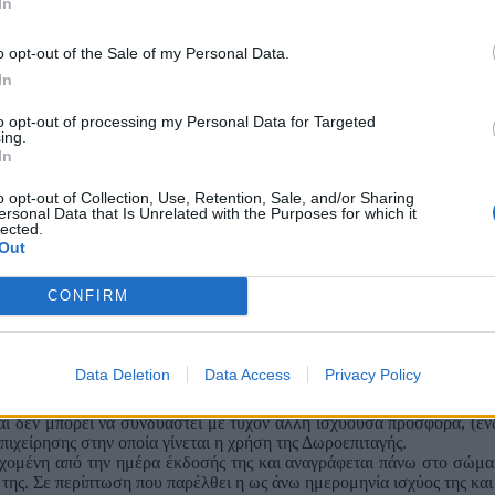
In
άλλες παρόμοιες, όπως το πιστωτικό της ΔΕΗ που έδινε μέχρι πριν
.
o opt-out of the Sale of my Personal Data.
νζίνη, είτε να αγοράσεις ανταλλακτικά και αξεσουάρ για το αμάξι, είτ
In
 ΑΒΙΝ.
to opt-out of processing my Personal Data for Targeted
ing.
In
ουλάχιστον με βάση αυτά που γνωρίζουμε, είναι τι της Enerwave, 
o opt-out of Collection, Use, Retention, Sale, and/or Sharing
 επιταγή, σε αντίθεση με την περίπτωση της Energy, μπορεί να χρησ
ersonal Data that Is Unrelated with the Purposes for which it
lected.
 εδώ
, ενώ ακολουθούν αναλυτικά και από κάτω.
Out
τηγορίας προϊόντων και συγκεκριμένα για προμήθεια καυσίμων κίνη
CONFIRM
ημάτων, και προμήθεια προϊόντων πωλούμενων εντός του καταστήματο
 και για οιοδήποτε ποσό, για συνδυαστικές αγορές από τις ως άνω δ
αγής η τυχόν συμπληρωματική αξία της διαφοράς των εν λόγω αγορών.
Data Deletion
Data Access
Privacy Policy
ανεπίδεκτη μεταβίβασης, ανταλλαγής κλπ, φέρει αρίθμηση και κωδ
μια μόνο φορά και για το σύνολο της αξίας της.
αι δεν μπορεί να συνδυαστεί με τυχόν άλλη ισχύουσα προσφορά, (εν
επιχείρησης στην οποία γίνεται η χρήση της Δωροεπιταγής.
ρχομένη από την ημέρα έκδοσής της και αναγράφεται πάνω στο σώμα 
της. Σε περίπτωση που παρέλθει η ως άνω ημερομηνία ισχύος της και 