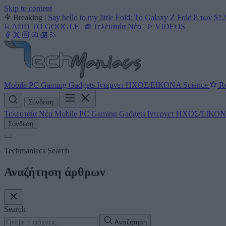
Skip to content
Breaking
|
Say hello to my little Fold: Το Galaxy Z Fold 8 των $1
ADD TO GOOGLE
|
Τελευταία Νέα
|
VIDEOS
Mobile
PC
Gaming
Gadgets
Ιντερνετ
ΗΧΟΣ/ΕΙΚΟΝΑ
Science
Re
Σύνδεση
Τελευταία Νέα
Mobile
PC
Gaming
Gadgets
Ιντερνετ
ΗΧΟΣ/ΕΙΚΟ
Σύνδεση
Techmaniacs Search
Αναζήτηση άρθρων
Search
Αναζήτηση