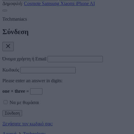
Δημοφιλή:
Cosmote
Samsung
Xiaomi
iPhone
AI
Techmaniacs
Σύνδεση
Όνομα χρήστη ή Email
Κωδικός
Please enter an answer in digits:
one × three =
Να με θυμάσαι
Ξεχάσατε τον κωδικό σας;
Αρχική
Technology