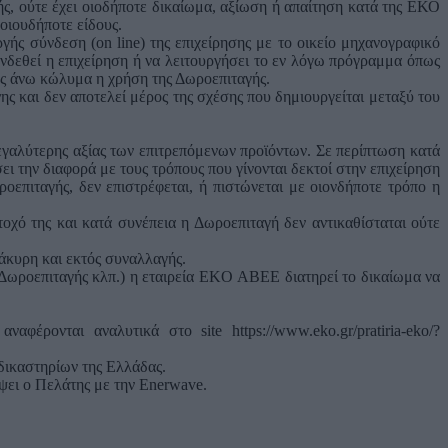
ής, ούτε έχει οιοδήποτε δικαίωμα, αξίωση ή απαίτηση κατά της ΕΚΟ
οιουδήποτε είδους.
γής σύνδεση (οn line) της επιχείρησης με το οικείο μηχανογραφικό
δεθεί η επιχείρηση ή να λειτουργήσει το εν λόγω πρόγραμμα όπως
 ως άνω κώλυμα η χρήση της Δωροεπιταγής.
 και δεν αποτελεί μέρος της σχέσης που δημιουργείται μεταξύ του
 μεγαλύτερης αξίας των επιτρεπόμενων προϊόντων. Σε περίπτωση κατά
ει την διαφορά με τους τρόπους που γίνονται δεκτοί στην επιχείρηση
οεπιταγής, δεν επιστρέφεται, ή πιστώνεται με οιονδήποτε τρόπο η
χό της και κατά συνέπεια η Δωροεπιταγή δεν αντικαθίσταται ούτε
άκυρη και εκτός συναλλαγής.
 Δωροεπιταγής κλπ.) η εταιρεία EKO ΑΒΕΕ διατηρεί το δικαίωμα να
ρονται αναλυτικά στο site https://www.eko.gr/pratiria-eko/?
 δικαστηρίων της Ελλάδας.
ψει ο Πελάτης με την Enerwave.