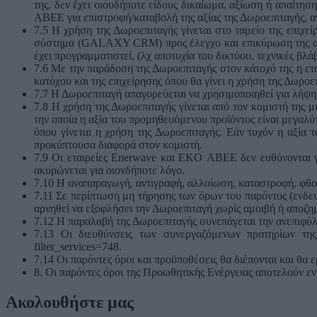
της, δεν έχει οιουδήποτε είδους δικαίωμα, αξίωση ή απαίτη
ΑΒΕΕ για επιστροφή/καταβολή της αξίας της Δωροεπιταγής, αν
7.5 Η χρήση της Δωροεπιταγής γίνεται στο ταμείο της επιχε
σύστημα (GALAXY CRM) προς έλεγχο και επικύρωση της αξία
έχει προγραμματιστεί, (λχ αποτυχία του δικτύου, τεχνικές β
7.6 Με την παράδοση της Δωροεπιταγής στον κάτοχό της η ε
κατόχου και της επιχείρησης όπου θα γίνει η χρήση της Δωροε
7.7 Η Δωροεπιταγή απαγορεύεται να χρησιμοποιηθεί για λήψη
7.8 Η χρήση της Δωροεπιταγής γίνεται από τον κομιστή της μ
την οποία η αξία του προμηθευόμενου προϊόντος είναι μεγαλύτ
όπου γίνεται η χρήση της Δωροεπιταγής. Εάν τυχόν η αξία τ
προκύπτουσα διαφορά στον κομιστή.
7.9 Οι εταιρείες Enerwave και EKO ΑΒΕΕ δεν ευθύνονται γι
ακυρώνεται για οιονδήποτε λόγο.
7.10 Η αναπαραγωγή, αντιγραφή, αλλοίωση, καταστροφή, φθορ
7.11 Σε περίπτωση μη τήρησης των όρων του παρόντος (ενδε
αρνηθεί να εξοφλήσει την Δωροεπιταγή χωρίς αμοιβή ή αποζη
7.12 Η παραλαβή της Δωροεπιταγής συνεπάγεται την ανεπιφ
7.13 Οι διευθύνσεις των συνεργαζόμενων πρατηρίων της 
filter_services=748.
7.14 Οι παρόντες όροι και προϋποθέσεις θα διέπονται και θα
8. Οι παρόντες όροι της Προωθητικής Ενέργειας αποτελούν ε
Ακολουθήστε μας