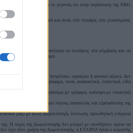
 από λίγες ημέρες, είναι το γεγονός ότι στην περίπτωση της NRG
ε να αγοράσεις αναψυκτικά και ποτά, είτε τσιγάρα, είτε γλυκίσματα,
η οποία σου δίνει τη δυνατότητα να συνάψεις νέα σύμβαση και να
ιμοποιηθεί μόνο για καύσιμα.
σης οχημάτων (βενζίνη, πετρέλαιο, υγραέριο ή φυσικό αέριο). Δεν
ς της επιχείρησης (λχ τρόφιμα, ποτά, αναψυκτικά, λιπαντικά, είδη
ιακριτές κατηγορίες (λχ καύσιμα με τρόφιμα, καύσιμα με λιπαντικά
ικοποίηση με ΒΑRCODE για λόγους ασφαλείας και εξασφάλισης της
δεικτικά μαζί με άλλη Δωροεπιταγή, έκπτωση, προωθητική ενέργεια
της. Η ισχύς της Δωροεπιταγής δεν μπορεί με οιονδήποτε τρόπο να
δεν έχει γίνει χρήση της Δωροεπιταγής, η ΕΤΑΙΡΙΑ ή/και ο κομιστής