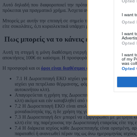
Opted 
Αυτό δηλαδή που διαφοροποιεί την πρόταση της NRG σε σχέση με 
πρόκειται για πραγματικό χρήμα. Άσχετα αν δεν στο δίνουν στο χέρι
I want t
Μπορείς με αυτήν την επιταγή σε σημείο της ΑΒΙΝ να βάλεις είτε βε
Opted 
είτε σοκολάτες, ό,τι κυριολεκτικά υπάρχει μέσα στο κατάστημα της
I want 
Πως μπορείς να το κάνεις εσύ;
Advertis
Opted 
Αυτή τη στιγμή η μόνη διαθέσιμη ενεργή προσφορά με καύσιμα, τ
I want t
αποκτήσεις 100€ σε καύσιμα. Η προσφορά αφορά νέους πελάτες και η
of my P
was col
Η προσφορά και οι
όροι είναι διαθέσιμοι στον εν λόγω σύνδεσμο
Opted 
7.1 Η Δωροεπιταγή ΕΚΟ ισχύει για αγορά ορισμένης μόνο κα
ισχύει για πετρέλαιο θέρμανσης, φόρτιση ηλεκτροκίνητων οχ
αυτοκινήτου κλπ).
Απαγορεύεται η χρήση της Δωροεπιταγής, με οιονδήποτε τρόπο
κλπ) ακόμα και εάν καταβληθεί από τον κάτοχο της Δωροεπιτ
7.2 Η Δωροεπιταγή ΕΚΟ είναι απολύτως προσωποπαγής και 
μοναδικότητάς της, η δε χρήση της γίνεται από τον κάτοχό της 
7.3 Η Δωροεπιταγή δεν μπορεί να εξαργυρωθεί με μετρητά κ
κλπ) είτε της παρέχουσας την Δωροεπιταγή εταιρείας είτε της 
7.4 Η διάρκεια ισχύος κάθε Δωροεπιταγής είναι ορισμένη, α
παραταθεί ή ανανεωθεί πέραν της ως άνω ημερομηνίας ισχύος 