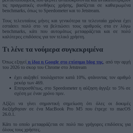
τις πραγματικές συνθήκες χρήσης, βασίζεται σε καθιερωμένα
benchmarks, όπως το Speedometer και το Jetstream.
Τους τελευταίους μήνες και γενικότερα τα τελευταία χρόνια έχει
εστιάσει πολύ στο να βελτιώσει τους αριθμούς στα εν λόγω
benchmarks, κάτι που αυτομάτως μεταφράζεται και σε πολύ
καλύτερες επιδόσεις για τον τελικό χρήστη.
Τι λένε τα νούμερα συγκεκριμένα
Όπως εξηγεί
η ίδια η Google στο επίσημο blog της
, από την αρχή
του 2026 το σκορ του Chrome στο Jetstream
έχει αυξηθεί τουλάχιστον κατά 10%, φτάνοντας τον αριθμό
ρεκόρ των 469.
Επιπροσθέτως, στο Speedometer η αύξηση άγγιξε το 5% σε
σχέση με έναν χρόνο πριν.
Αξίζει να γίνει σημαντική σημείωση ότι όλες οι δοκιμές
διεξήχθησαν σε ένα MacBook Pro M5 που έτρεχε το macOS
26.0.1.
Κάτι το οποίο μεταφράζεται σε πολύ πιο γρήγορες επιδόσεις για
όλους τους χρήστες.