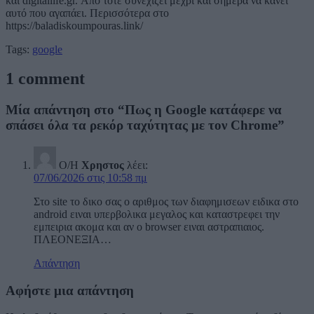
και digitallife.gr. Από τότε συνεχίζει μέχρι και σήμερα να κάνει
αυτό που αγαπάει. Περισσότερα στο
https://baladiskoumpouras.link/
Tags:
google
1 comment
Μία απάντηση στο “Πως η Google κατάφερε να
σπάσει όλα τα ρεκόρ ταχύτητας με τον Chrome”
Ο/Η
Χρηστος
λέει:
07/06/2026 στις 10:58 πμ
Στο site το δικο σας ο αριθμος των διαφημισεων ειδικα στο
android ειναι υπερβολικα μεγαλος και καταστρεφει την
εμπειρια ακομα και αν ο browser ειναι αστραπιαιος.
ΠΛΕΟΝΕΞΙΑ…
Απάντηση
Αφήστε μια απάντηση