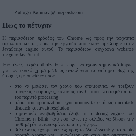
Zulfugar Karimov @ unsplash.com
Πως το πέτυχαν
Η περισσότερη πρόοδος του Chrome ως προς την ταχύτητα
οφείλεται και ως προς την εργασία που έκανε η Google στην
JavaScript engine αυτού. Τα περισσότερα σύγχρονα websites
τρέχουν JavaScript.
Επομένως μικρά optimizations μπορεί να έχουν σημαντικό impact
για τον τελικό χρήστη. Όπως αναφέρεται το επίσημο blog της
Google, η εταιρεία εστίασε
στο να μειώσει τον χρόνο που απαιτούνται να τρέξουν
συνήθεις εφαρμογές, κάνοντας τον Chrome να αφήσει πίσω
του περιττό processing.
μέσω του optimization asynchronous tasks όπως microtask
dispatch και await resolution.
σημαντικές αναβαθμίσεις έλαβε η rendering engine του
Chrome, η Blink, κάτι που κάνει τις σελίδες να δίνουν την
αίσθηση ότι ανταποκρίνονται πιο γρήγορα.
βελτιώσεις έχουμε και ως προς το WebAssembly, το οποίο
αποκτά ολοένα και μεγαλύτερη σημασία για απαιτητικές