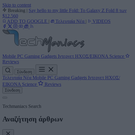
Skip to content
Breaking
|
Say hello to my little Fold: Το Galaxy Z Fold 8 των
$12.560
ADD TO GOOGLE
|
Τελευταία Νέα
|
VIDEOS
Mobile
PC
Gaming
Gadgets
Ιντερνετ
ΗΧΟΣ/ΕΙΚΟΝΑ
Science
Reviews
Σύνδεση
Τελευταία Νέα
Mobile
PC
Gaming
Gadgets
Ιντερνετ
ΗΧΟΣ/
ΕΙΚΟΝΑ
Science
Reviews
Σύνδεση
Techmaniacs Search
Αναζήτηση άρθρων