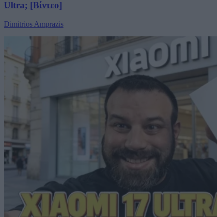
Ultra; [Βίντεο]
Dimitrios Amprazis