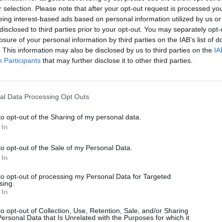
r selection. Please note that after your opt-out request is processed y
eing interest-based ads based on personal information utilized by us or
disclosed to third parties prior to your opt-out. You may separately opt-
losure of your personal information by third parties on the IAB’s list of
. This information may also be disclosed by us to third parties on the
IA
Participants
that may further disclose it to other third parties.
al Data Processing Opt Outs
to opt-out of the Sharing of my personal data.
 In
Technology
to opt-out of the Sale of my Personal Data.
Μην φεύγετε αμέσως μετά την πληρωμή σε POS με
 In
Google Wallet
to opt-out of processing my Personal Data for Targeted
05/08/2026
sing.
 In
Techmaniacs Originals
to opt-out of Collection, Use, Retention, Sale, and/or Sharing
ersonal Data that Is Unrelated with the Purposes for which it