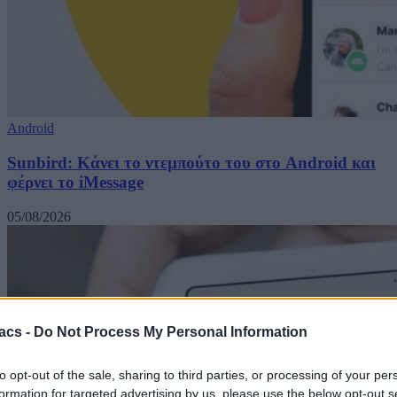
Android
Sunbird: Κάνει το ντεμπούτο του στο Android και
φέρνει το iMessage
05/08/2026
acs -
Do Not Process My Personal Information
to opt-out of the sale, sharing to third parties, or processing of your per
formation for targeted advertising by us, please use the below opt-out s