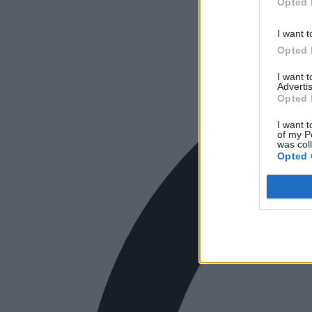
Opted 
I want t
Opted 
I want 
Advertis
Opted 
I want t
of my P
was col
Opted 