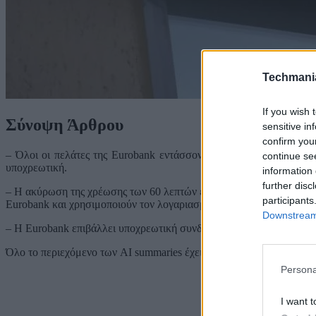
Techmani
If you wish 
Σύνοψη Άρθρου
sensitive in
confirm you
– Όλοι οι πελάτες της Eurobank εντάσσονται στα νέα πακέτα, και
continue se
υποχρεωτική.
information 
further disc
– Η ακύρωση της χρέωσης των 60 λεπτών είναι δυνατή μόνο με μετα
participants
Eurobank και χρησιμοποιούν τον λογαριασμό για την πληρωμή του.
Downstream 
– Η Eurobank επιβάλλει υποχρεωτική συνδρομή, μη επιτρέποντας συ
Όλο το περιεχόμενο των AI summaries έχει ελεγχθεί πριν τη δημοσ
Persona
I want t