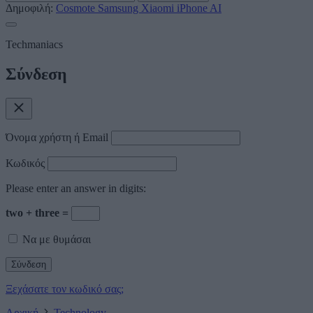
Δημοφιλή:
Cosmote
Samsung
Xiaomi
iPhone
AI
Techmaniacs
Σύνδεση
Όνομα χρήστη ή Email
Κωδικός
Please enter an answer in digits:
two + three =
Να με θυμάσαι
Ξεχάσατε τον κωδικό σας;
Αρχική
Technology