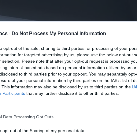
acs -
Do Not Process My Personal Information
to opt-out of the sale, sharing to third parties, or processing of your per
formation for targeted advertising by us, please use the below opt-out s
r selection. Please note that after your opt-out request is processed y
 συγκεκριμένα στο πακέτο Eurobank My Advantage με τα 60 λεπτά το
eing interest-based ads based on personal information utilized by us or
disclosed to third parties prior to your opt-out. You may separately opt-
losure of your personal information by third parties on the IAB’s list of
τροπή του λογαριασμού σε λογαριασμό αποταμιεύσεων, ο οποίος όμως
. This information may also be disclosed by us to third parties on the
IA
Participants
that may further disclose it to other third parties.
ναλλαγές με βάση το τρέχον τιμολόγιο, σε αντίθεση με άλλες τράπεζ
ίευση από δημοσιογράφους του techmaniacs.gr
l Data Processing Opt Outs
o opt-out of the Sharing of my personal data.