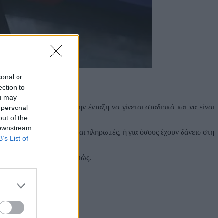
sonal or
ection to
ou may
υ ευρώ μηνιαίως, με την ένταξη να γίνεται σταδιακά και να είναι
 personal
out of the
 downstream
 δεν επιτρέπει αγορές και πληρωμές, ή για όσους έχουν δάνειο στη
B’s List of
ες όπως η Τράπεζα Πειραιώς.