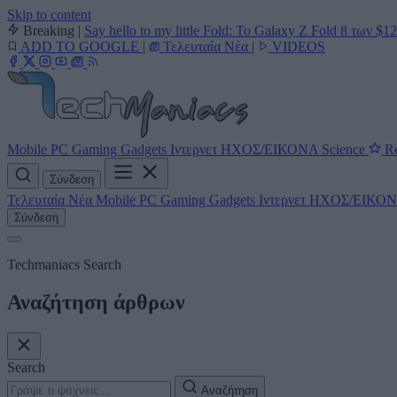
Skip to content
Breaking
|
Say hello to my little Fold: Το Galaxy Z Fold 8 των $1
ADD TO GOOGLE
|
Τελευταία Νέα
|
VIDEOS
Mobile
PC
Gaming
Gadgets
Ιντερνετ
ΗΧΟΣ/ΕΙΚΟΝΑ
Science
Re
Σύνδεση
Τελευταία Νέα
Mobile
PC
Gaming
Gadgets
Ιντερνετ
ΗΧΟΣ/ΕΙΚΟ
Σύνδεση
Techmaniacs Search
Αναζήτηση άρθρων
Search
Αναζήτηση