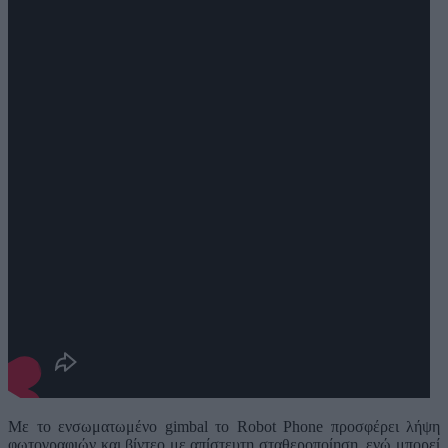
Με το ενσωματωμένο gimbal το Robot Phone προσφέρει λήψη
φωτογραφιών και βίντεο με απίστευτη σταθεροποίηση, ενώ μπορεί