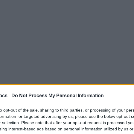
Technology
Μόλις ήρθε υποστήριξη Netflix σε 4K στον Chrome
06/08/2026
Techmaniacs Originals
Reviews
Unboxing.
Honest, direct, and hands-on. We benchmark, test, and daily-drive
the latest tech so you know what is actually worth your money.
acs -
Do Not Process My Personal Information
Subscribe to Channel
to opt-out of the sale, sharing to third parties, or processing of your per
Swipe Reviews
formation for targeted advertising by us, please use the below opt-out s
r selection. Please note that after your opt-out request is processed y
eing interest-based ads based on personal information utilized by us or