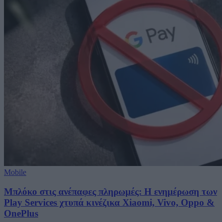
Mobile
Μπλόκο στις ανέπαφες πληρωμές: Η ενημέρωση των
Play Services χτυπά κινέζικα Xiaomi, Vivo, Oppo &
OnePlus