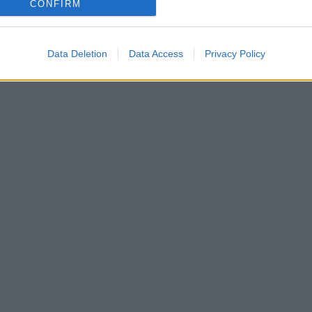
CONFIRM
Gadgets
11/06/2026
Huawei Watch Fit 5 Pro Review: Θα σου κλέψει την
καρδιά αλλά όχι τα λεφτά
Data Deletion
Data Access
Privacy Policy
Dimitrios Amprazis