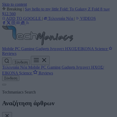
Skip to content
Breaking
|
Say hello to my little Fold: Το Galaxy Z Fold 8 των
$12.560
ADD TO GOOGLE
|
Τελευταία Νέα
|
VIDEOS
Mobile
PC
Gaming
Gadgets
Ιντερνετ
ΗΧΟΣ/ΕΙΚΟΝΑ
Science
Reviews
Σύνδεση
Τελευταία Νέα
Mobile
PC
Gaming
Gadgets
Ιντερνετ
ΗΧΟΣ/
ΕΙΚΟΝΑ
Science
Reviews
Σύνδεση
Techmaniacs Search
Αναζήτηση άρθρων