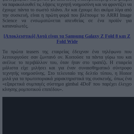
να παρακολουθεί τις λήψεις τεχνητή νοημοσύνη και να φροντίζει να
έχουμε πάντα το σωστό πλάνο. Αν και έχουμε δει ακόμα λίγα από
την συσκευή, είναι η πρώτη φορά που βλέπουμε το ARRI Image
Science να ενσωματώνεται απευθείας σε ένα προϊόν για
καταναλωτές.
[Αποκλειστικό] Αυτά είναι τα Samsung Galaxy Z Fold 8 και Z
Fold Wide
Τα πρώτα teasers της εταιρείας έδειχναν ένα τηλέφωνο που
λειτουργούσε σαν ζωντανό ον. Κοιτούσε τα πάντα γύρω του και
ανέλυε το περιβάλλον του, όταν ήταν στο τραπέζι. Η εταιρεία
μάλιστα είχε μιλήσει και για έναν συναισθηματικό σύντροφο
τεχνητής νοημοσύνης. Στο τελευταίο της δελτίο τύπου, η Honor
μιλά για τα πρωτοποριακά χαρακτηριστικά της συσκευής, όπως ένα
«εξαιρετικά συμπαγές σύστημα gimbal 4DoF που παρέχει έλεγχο
κίνησης ρομποτικού επιπέδου».