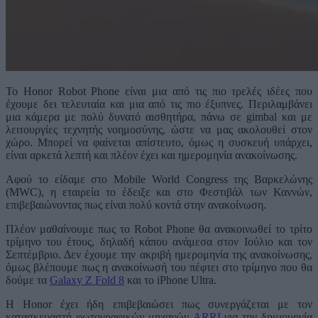
Το Honor Robot Phone είναι μια από τις πιο τρελές ιδέες που
έχουμε δει τελευταία και μια από τις πιο έξυπνες. Περιλαμβάνει
μια κάμερα με πολύ δυνατό αισθητήρα, πάνω σε gimbal και με
λειτουργίες τεχνητής νοημοσύνης, ώστε να μας ακολουθεί στον
χώρο. Μπορεί να φαίνεται απίστευτο, όμως η συσκευή υπάρχει,
είναι αρκετά λεπτή και πλέον έχει και ημερομηνία ανακοίνωσης.
Αφού το είδαμε στο Mobile World Congress της Βαρκελώνης
(MWC), η εταιρεία το έδειξε και στο Φεστιβάλ των Καννών,
επιβεβαιώνοντας πως είναι πολύ κοντά στην ανακοίνωση.
Πλέον μαθαίνουμε πως το Robot Phone θα ανακοινωθεί το τρίτο
τρίμηνο του έτους, δηλαδή κάπου ανάμεσα στον Ιούλιο και τον
Σεπτέμβριο. Δεν έχουμε την ακριβή ημερομηνία της ανακοίνωσης,
όμως βλέπουμε πως η ανακοίνωσή του πέφτει στο τρίμηνο που θα
δούμε τα
Galaxy Z Fold 8
και το iPhone Ultra.
Η Honor έχει ήδη επιβεβαιώσει πως συνεργάζεται με τον
κατασκευαστή φωτογραφικών μηχανών
ARRI
για την δημιουργία