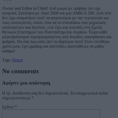
Owner and Editor in Chief! Από μικρό με τράβαγε ότι είχε
κουμπιά. Ξεκίνησα με Atari 2600 και μια AMIGA 500. Από τότε
δεν έχω σταματήσει ποτέ να ασχολούμαι με την τεχνολογία και
τους υπολογιστές, οπότε είπα να το σπουδάσω σαν μηχανικός
υπολογιστών και δικτύων, ενώ έχω και σπουδές στη Σχολή
Θετικών Επιστημών του Πανεπιστημείου Αιγαίου. Τώρα κάθε
μέρα βρίσκομαι περιτριγυρισμένος από δεκάδες smartphones και
gadgets. Να σας πως κάτι; Δεν το βαριέμαι ποτέ! Στον ελεύθερο
χρόνο μου, έχει gaming και απέλπιδες προσπάθειες να μάθω
κιθάρα!
Tags:
Honor
No comments
Αφήστε μια απάντηση
Η ηλ. διεύθυνση σας δεν δημοσιεύεται.
Τα υποχρεωτικά πεδία
σημειώνονται με
*
Σχόλιο
*