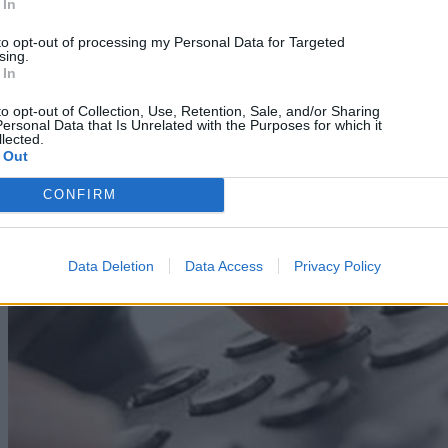
 In
Η εφαρμογή για Wi-Fi που πρέπει να έχουμε στο
κινητό μας
to opt-out of processing my Personal Data for Targeted
sing.
 In
07/08/2026
to opt-out of Collection, Use, Retention, Sale, and/or Sharing
ersonal Data that Is Unrelated with the Purposes for which it
lected.
 Out
CONFIRM
Data Deletion
Data Access
Privacy Policy