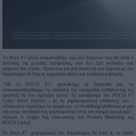
Τo Poco F7 μόλις ανακοινώθηκε και όλα δείχνουν πως θα είναι ο
βασιλιάς της μεσαίας κατηγορίας, που δεν έχει αντίπαλο στα
χρήματα που ζητάει. Πρόκειται για μια συσκευή που έρχεται με τον
Snapdragon 8s Gen 4, κορυφαία οθόνη και τεράστια μπαταρία.
“Με το POCO
F
7, προωθούμε τη δέσμευσή μας να
επαναπροσδιορίσουμε τις επιδόσεις της ναυαρχίδας καθιστώντας τες
προσιτές σε ένα ευρύτερο κοινό. Το λανσάρισμα του POCO
F
7
Cyber
Silver
Edition
– με τη χαρακτηριστική αισθητική του –
ενσαρκώνει περαιτέρω το όραμά μας να συνδεθούμε βαθύτερα με μια
νέα γενιά, συνδυάζοντας φουτουριστικό στυλ και ισχυρή τεχνολογία”,
δήλωσε ο Angus Ng, επικεφαλής του Product Marketing της
POCO Global.
Το Poco F7 χρησιμοποιεί τον Snapdragon 8s Gen 4, το οποίο