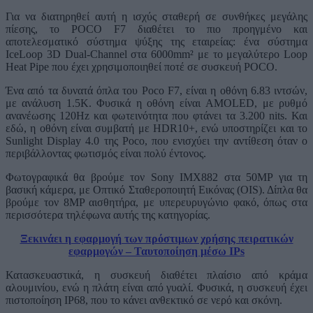
Για να διατηρηθεί αυτή η ισχύς σταθερή σε συνθήκες μεγάλης
πίεσης, το POCO F7 διαθέτει το πιο προηγμένο και
αποτελεσματικό σύστημα ψύξης της εταιρείας: ένα σύστημα
IceLoop 3D Dual-Channel στα 6000mm² με το μεγαλύτερο Loop
Heat Pipe που έχει χρησιμοποιηθεί ποτέ σε συσκευή POCO.
Ένα από τα δυνατά όπλα του Poco F7, είναι η οθόνη 6.83 ιντσών,
με ανάλυση 1.5Κ. Φυσικά η οθόνη είναι AMOLED, με ρυθμό
ανανέωσης 120Hz και φωτεινότητα που φτάνει τα 3.200 nits. Και
εδώ, η οθόνη είναι συμβατή με HDR10+, ενώ υποστηρίζει και το
Sunlight Display 4.0 της Poco, που ενισχύει την αντίθεση όταν ο
περιβάλλοντας φωτισμός είναι πολύ έντονος.
Φωτογραφικά θα βρούμε τον Sony IMX882 στα 50MP για τη
βασική κάμερα, με Οπτικό Σταθεροποιητή Εικόνας (OIS). Δίπλα θα
βρούμε τον 8MP αισθητήρα, με υπερευρυγώνιο φακό, όπως στα
περισσότερα τηλέφωνα αυτής της κατηγορίας.
Ξεκινάει η εφαρμογή των πρόστιμων χρήσης πειρατικών
εφαρμογών – Ταυτοποίηση μέσω IPs
Κατασκευαστικά, η συσκευή διαθέτει πλαίσιο από κράμα
αλουμινίου, ενώ η πλάτη είναι από γυαλί. Φυσικά, η συσκευή έχει
πιστοποίηση IP68, που το κάνει ανθεκτικό σε νερό και σκόνη.