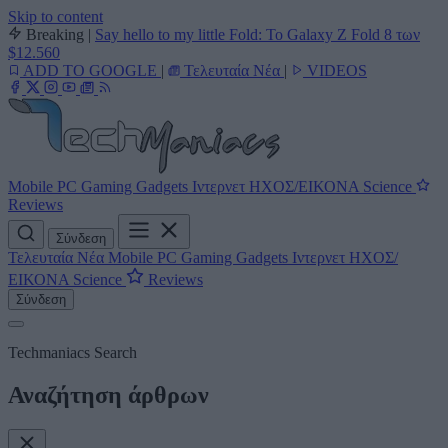
Skip to content
Breaking
|
Say hello to my little Fold: Το Galaxy Z Fold 8 των
$12.560
ADD TO GOOGLE
|
Τελευταία Νέα
|
VIDEOS
Mobile
PC
Gaming
Gadgets
Ιντερνετ
ΗΧΟΣ/ΕΙΚΟΝΑ
Science
Reviews
Σύνδεση
Τελευταία Νέα
Mobile
PC
Gaming
Gadgets
Ιντερνετ
ΗΧΟΣ/
ΕΙΚΟΝΑ
Science
Reviews
Σύνδεση
Techmaniacs Search
Αναζήτηση άρθρων