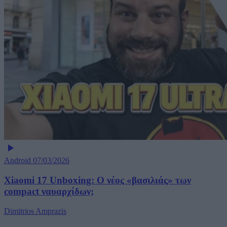
Android
07/03/2026
Xiaomi 17 Unboxing: Ο νέος «βασιλιάς» των
compact ναυαρχίδων;
Dimitrios Amprazis