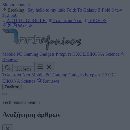
Skip to content
Breaking
|
Say hello to my little Fold: Το Galaxy Z Fold 8 των
$12.560
ADD TO GOOGLE
|
Τελευταία Νέα
|
VIDEOS
Mobile
PC
Gaming
Gadgets
Ιντερνετ
ΗΧΟΣ/ΕΙΚΟΝΑ
Science
Reviews
Σύνδεση
Τελευταία Νέα
Mobile
PC
Gaming
Gadgets
Ιντερνετ
ΗΧΟΣ/
ΕΙΚΟΝΑ
Science
Reviews
Σύνδεση
Techmaniacs Search
Αναζήτηση άρθρων