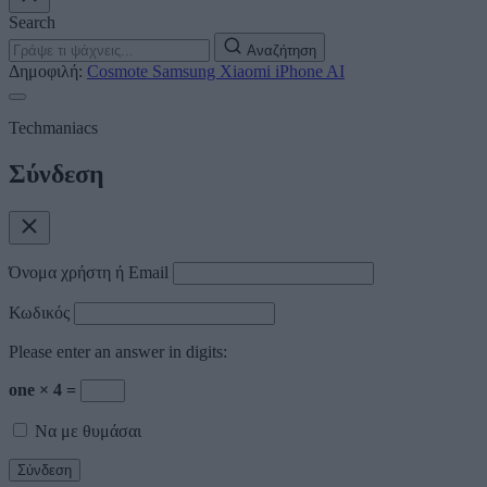
Search
Αναζήτηση
Δημοφιλή:
Cosmote
Samsung
Xiaomi
iPhone
AI
Techmaniacs
Σύνδεση
Όνομα χρήστη ή Email
Κωδικός
Please enter an answer in digits:
one × 4 =
Να με θυμάσαι