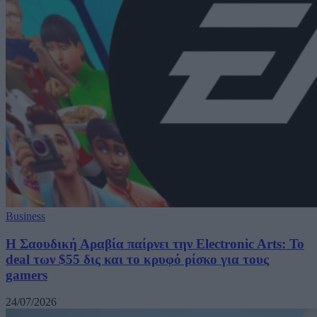
Business
Η Σαουδική Αραβία παίρνει την Electronic Arts: Το
deal των $55 δις και το κρυφό ρίσκο για τους
gamers
24/07/2026