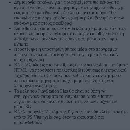
Δημιουργία φακέλων για να διαχειρίζεστε πιο εύκολα τα
αγαπημένα σας εικονίδια εφαρμογών στην αρχική οθόνη, με
έως και 10 εικονίδια ανά φάκελο και ανώτατο όριο 100
εικονιδίων στην αρχική οθόνη (συμπεριλαμβανομένων των
εικόνων μέσα στους φακέλους).
Επιβεβαίωση για το ποια PS Vita κάρτα χρησιμοποιείτε στην
οθόνη πληροφοριών. Μπορείτε επίσης να αποθηκεύσετε τη
διάταξη των εικονιδίων της οθόνη σας, μέσα στην κάρτα
μνήμης.
Προστέθηκε η υποστήριξη βίντεο μέσα στο πρόγραμμα
περιήγησης (απαιτείται κάρτα μνήμης, μερικά βίντεο δεν
υποστηρίζονται).
Νέες βελτιώσεις στο e-mail, σας επιτρέπει να δείτε μηνύματα
HTML, να προσθέστε πολλαπλές διευθύνσεις ηλεκτρονικού
ταχυδρομείου στις επαφές σας, καθώς και να αναζητήσετε
πιο εύκολα τα μηνύματά σας χρησιμοποιώντας τη νέα
λειτουργία αναζήτησης.
Τα μέλη του PlayStation Plus θα είναι σε θέση να
ενημερώνουν αυτόματα το PlayStation Mobile format
λογισμικό και να κάνουν upload τα save των παιχνιδιών
μέσω 3G.
Νέα λειτουργία “Αυτόματης Σίγασης” που θα κλείνει τον ήχο
από τα PS Vita ηχεία σας, όταν τα ακουστικό σας
αποσυνδεθούν.