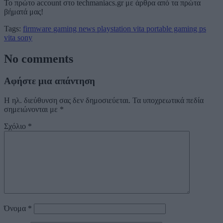
Το πρώτο account στο techmaniacs.gr με άρθρα από τα πρώτα
βήματά μας!
Tags:
firmware
gaming
news
playstation vita
portable gaming
ps
vita
sony
No comments
Αφήστε μια απάντηση
Η ηλ. διεύθυνση σας δεν δημοσιεύεται.
Τα υποχρεωτικά πεδία
σημειώνονται με
*
Σχόλιο
*
Όνομα
*