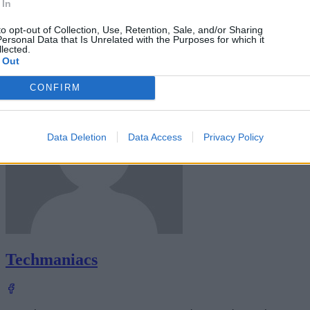
 In
to opt-out of Collection, Use, Retention, Sale, and/or Sharing
ersonal Data that Is Unrelated with the Purposes for which it
lected.
Add to preferred sources
 Out
CONFIRM
Data Deletion
Data Access
Privacy Policy
Techmaniacs