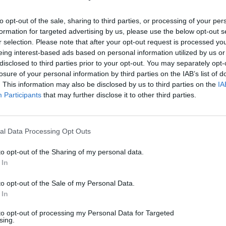
Ακολουθήστε το Techmaniacs.gr στο Google News για να
διαβάζετε πρώτοι όλα τα τεχνολογικά νέα, ή προσθέστε μας στον
to opt-out of the sale, sharing to third parties, or processing of your per
RSS feed reader και στα social media σας.
formation for targeted advertising by us, please use the below opt-out s
r selection. Please note that after your opt-out request is processed y
eing interest-based ads based on personal information utilized by us or
disclosed to third parties prior to your opt-out. You may separately opt-
losure of your personal information by third parties on the IAB’s list of
. This information may also be disclosed by us to third parties on the
IA
Participants
that may further disclose it to other third parties.
al Data Processing Opt Outs
to opt-out of the Sharing of my personal data.
 In
to opt-out of the Sale of my Personal Data.
 In
to opt-out of processing my Personal Data for Targeted
sing.