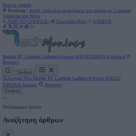
Skip to content
Breaking
|
Αυτές είναι όλες οι αυξήσεις του παγίου σε Cosmote,
Vodafone και Nova
ADD TO GOOGLE
|
Τελευταία Νέα
|
VIDEOS
Mobile
PC
Gaming
Gadgets
Ιντερνετ
ΗΧΟΣ/ΕΙΚΟΝΑ
Science
Reviews
Σύνδεση
Τελευταία Νέα
Mobile
PC
Gaming
Gadgets
Ιντερνετ
ΗΧΟΣ/
ΕΙΚΟΝΑ
Science
Reviews
Σύνδεση
Techmaniacs Search
Αναζήτηση άρθρων