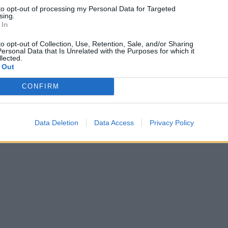
to opt-out of processing my Personal Data for Targeted
Τηλεπικοινωνίες: Φθηνότερο το γρήγορο FTTH,
sing.
τέλος εποχής για τον χαλκό
 In
to opt-out of Collection, Use, Retention, Sale, and/or Sharing
10/08/2026
ersonal Data that Is Unrelated with the Purposes for which it
lected.
 Out
Techmaniacs Originals
CONFIRM
Reviews
Unboxing.
Data Deletion
Data Access
Privacy Policy
Honest, direct, and hands-on. We benchmark, test, and daily-drive
the latest tech so you know what is actually worth your money.
Subscribe to Channel
Swipe Reviews