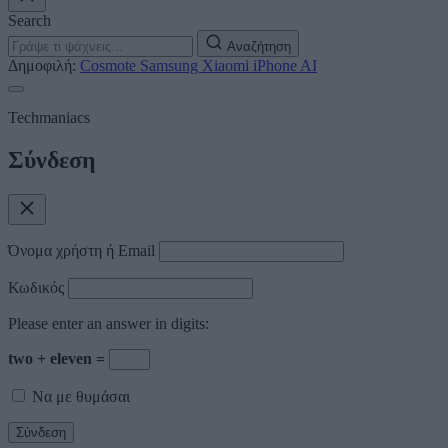
Search
Αναζήτηση
Δημοφιλή:
Cosmote
Samsung
Xiaomi
iPhone
AI
Techmaniacs
Σύνδεση
Όνομα χρήστη ή Email
Κωδικός
Please enter an answer in digits:
two + eleven =
Να με θυμάσαι