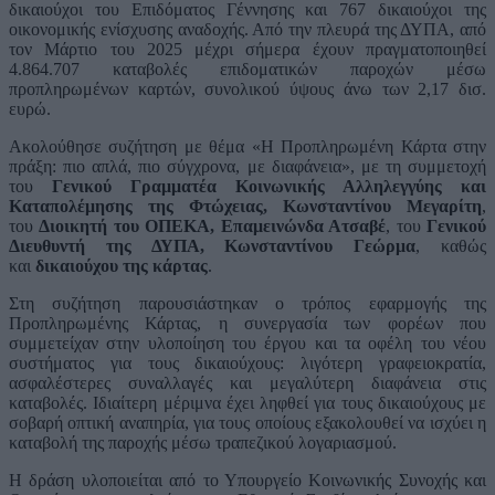
δικαιούχοι του Επιδόματος Γέννησης και 767 δικαιούχοι της
οικονομικής ενίσχυσης αναδοχής. Από την πλευρά της ΔΥΠΑ, από
τον Μάρτιο του 2025 μέχρι σήμερα έχουν πραγματοποιηθεί
4.864.707 καταβολές επιδοματικών παροχών μέσω
προπληρωμένων καρτών, συνολικού ύψους άνω των 2,17 δισ.
ευρώ.
Ακολούθησε συζήτηση με θέμα «Η Προπληρωμένη Κάρτα στην
πράξη: πιο απλά, πιο σύγχρονα, με διαφάνεια», με τη συμμετοχή
του
Γενικού Γραμματέα Κοινωνικής Αλληλεγγύης και
Καταπολέμησης της Φτώχειας, Κωνσταντίνου Μεγαρίτη
,
του
Διοικητή του ΟΠΕΚΑ, Επαμεινώνδα Ατσαβέ
, του
Γενικού
Διευθυντή της ΔΥΠΑ, Κωνσταντίνου Γεώρμα
, καθώς
και
δικαιούχου της κάρτας
.
Στη συζήτηση παρουσιάστηκαν ο τρόπος εφαρμογής της
Προπληρωμένης Κάρτας, η συνεργασία των φορέων που
συμμετείχαν στην υλοποίηση του έργου και τα οφέλη του νέου
συστήματος για τους δικαιούχους: λιγότερη γραφειοκρατία,
ασφαλέστερες συναλλαγές και μεγαλύτερη διαφάνεια στις
καταβολές. Ιδιαίτερη μέριμνα έχει ληφθεί για τους δικαιούχους με
σοβαρή οπτική αναπηρία, για τους οποίους εξακολουθεί να ισχύει η
καταβολή της παροχής μέσω τραπεζικού λογαριασμού.
Η δράση υλοποιείται από το Υπουργείο Κοινωνικής Συνοχής και