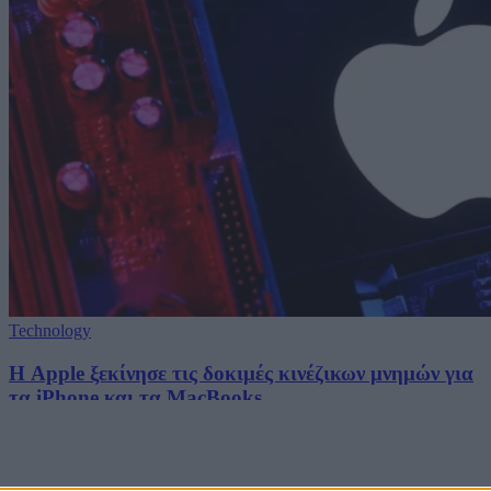
Technology
Η Apple ξεκίνησε τις δοκιμές κινέζικων μνημών για
τα iPhone και τα MacBooks
10/08/2026