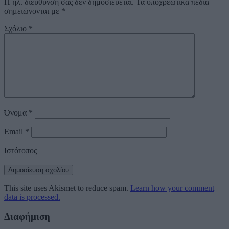
Η ηλ. διεύθυνση σας δεν δημοσιεύεται.
Τα υποχρεωτικά πεδία
σημειώνονται με
*
Σχόλιο
*
Όνομα
*
Email
*
Ιστότοπος
This site uses Akismet to reduce spam.
Learn how your comment
data is processed.
Διαφήμιση