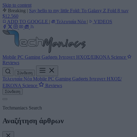
Skip to content
Breaking
|
Say hello to my little Fold: Το Galaxy Z Fold 8 των
$12.560
ADD TO GOOGLE
|
Τελευταία Νέα
|
VIDEOS
Mobile
PC
Gaming
Gadgets
Ιντερνετ
ΗΧΟΣ/ΕΙΚΟΝΑ
Science
Reviews
Σύνδεση
Τελευταία Νέα
Mobile
PC
Gaming
Gadgets
Ιντερνετ
ΗΧΟΣ/
ΕΙΚΟΝΑ
Science
Reviews
Σύνδεση
Techmaniacs Search
Αναζήτηση άρθρων