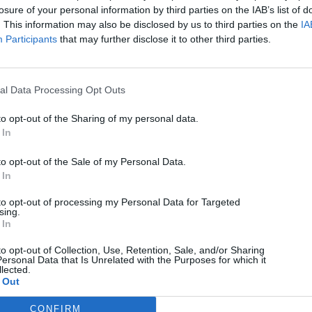
losure of your personal information by third parties on the IAB’s list of
. This information may also be disclosed by us to third parties on the
IA
Participants
that may further disclose it to other third parties.
Πηγή:
gsmarena.com
al Data Processing Opt Outs
Ακολουθήστε μας
to opt-out of the Sharing of my personal data.
 In
Ακολουθήστε το Techmaniacs.gr στο Google News για να
διαβάζετε πρώτοι όλα τα τεχνολογικά νέα, ή προσθέστε μας στον
to opt-out of the Sale of my Personal Data.
RSS feed reader και στα social media σας.
 In
to opt-out of processing my Personal Data for Targeted
sing.
 In
to opt-out of Collection, Use, Retention, Sale, and/or Sharing
ersonal Data that Is Unrelated with the Purposes for which it
lected.
 Out
CONFIRM