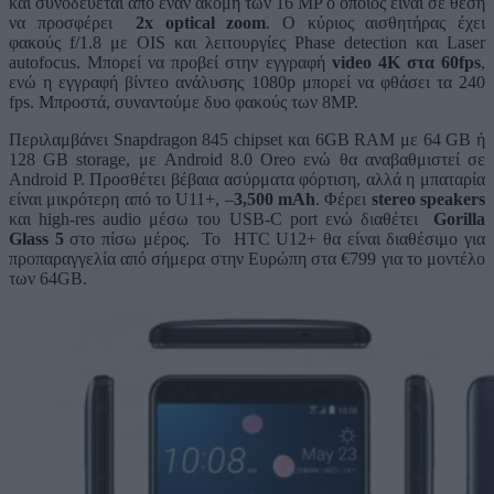
και συνοδεύεται από έναν ακόμη των 16 MP ο οποίος είναι σε θέση
να προσφέρει
2x optical zoom
. Ο κύριος αισθητήρας έχει
φακούς f/1.8 με OIS και λειτουργίες Phase detection και Laser
autofocus. Μπορεί να προβεί στην εγγραφή
video 4K στα 60fps
,
ενώ η εγγραφή βίντεο ανάλυσης 1080p μπορεί να φθάσει τα 240
fps. Μπροστά, συναντούμε δυο φακούς των 8MP.
Περιλαμβάνει Snapdragon 845 chipset και 6GB RAM με 64 GB ή
128 GB storage, με Android 8.0 Oreo ενώ θα αναβαθμιστεί σε
Android P. Προσθέτει βέβαια ασύρματα φόρτιση, αλλά η μπαταρία
είναι μικρότερη από το U11+, –
3,500 mAh
. Φέρει
stereo speakers
και high-res audio μέσω του USB-C port ενώ διαθέτει
Gorilla
Glass 5
στο πίσω μέρος. Το HTC U12+ θα είναι διαθέσιμο για
προπαραγγελία από σήμερα στην Ευρώπη στα €799 για το μοντέλο
των 64GB.