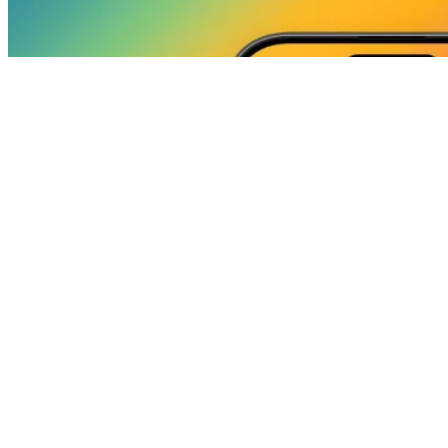
Smartphones
Υπολογίσαμε το κόστος φόρτισης μιας άδειας
μπαταρίας ενός κινητού