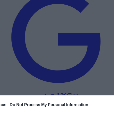
Add to preferred sources
acs -
Do Not Process My Personal Information