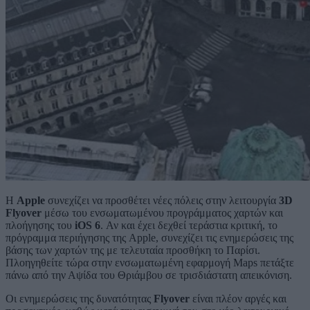
Η
Apple
συνεχίζει να προσθέτει νέες πόλεις στην λειτουργία
3D
Flyover
μέσω του ενσωματωμένου προγράμματος χαρτών και
πλοήγησης του
iOS 6
. Αν και έχει δεχθεί τεράστια κριτική, το
πρόγραμμα περιήγησης της Apple, συνεχίζει τις ενημερώσεις της
βάσης των χαρτών της με τελευταία προσθήκη το Παρίσι.
Πλοηγηθείτε τώρα στην ενσωματωμένη εφαρμογή Maps πετάξτε
πάνω από την Αψίδα του Θριάμβου σε τρισδιάστατη απεικόνιση.
Οι ενημερώσεις της δυνατότητας
Flyover
είναι πλέον αργές και