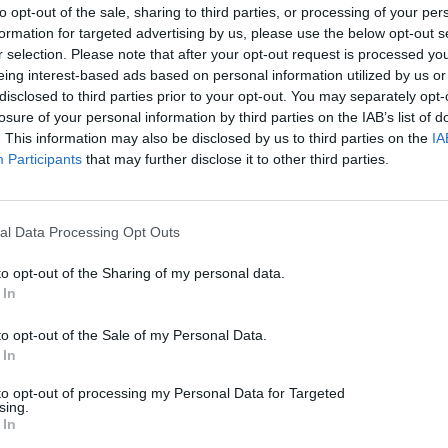
to opt-out of the sale, sharing to third parties, or processing of your per
formation for targeted advertising by us, please use the below opt-out s
r selection. Please note that after your opt-out request is processed y
eing interest-based ads based on personal information utilized by us or
disclosed to third parties prior to your opt-out. You may separately opt-
losure of your personal information by third parties on the IAB’s list of
. This information may also be disclosed by us to third parties on the
IA
Participants
that may further disclose it to other third parties.
Techmaniacs
al Data Processing Opt Outs
to opt-out of the Sharing of my personal data.
 In
Το πρώτο account στο techmaniacs.gr με άρθρα από τα πρώτα
βήματά μας!
to opt-out of the Sale of my Personal Data.
 In
Tags:
apple
ios
ios maps
ipad
iphone
to opt-out of processing my Personal Data for Targeted
No comments
sing.
 In