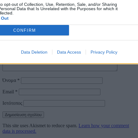
Αφήστε μια απάντηση
to opt-out of Collection, Use, Retention, Sale, and/or Sharing
ersonal Data that Is Unrelated with the Purposes for which it
lected.
Η ηλ. διεύθυνση σας δεν δημοσιεύεται.
Τα υποχρεωτικά πεδία
 Out
σημειώνονται με
*
Σχόλιο
*
CONFIRM
Data Deletion
Data Access
Privacy Policy
Όνομα
*
Email
*
Ιστότοπος
This site uses Akismet to reduce spam.
Learn how your comment
data is processed.