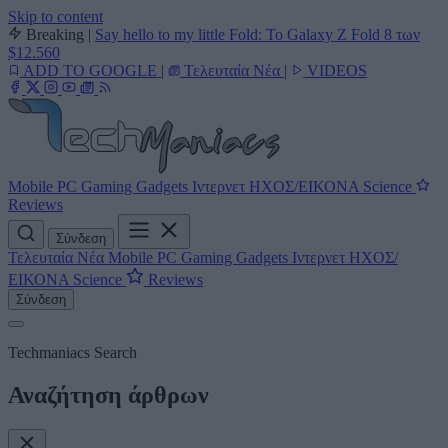
Skip to content
Breaking
|
Say hello to my little Fold: Το Galaxy Z Fold 8 των
$12.560
ADD TO GOOGLE
|
Τελευταία Νέα
|
VIDEOS
Mobile
PC
Gaming
Gadgets
Ιντερνετ
ΗΧΟΣ/ΕΙΚΟΝΑ
Science
Reviews
Σύνδεση
Τελευταία Νέα
Mobile
PC
Gaming
Gadgets
Ιντερνετ
ΗΧΟΣ/
ΕΙΚΟΝΑ
Science
Reviews
Σύνδεση
Techmaniacs Search
Αναζήτηση άρθρων