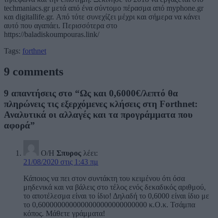
techmaniacs.gr μετά από ένα σύντομο πέρασμα από myphone.gr
και digitallife.gr. Από τότε συνεχίζει μέχρι και σήμερα να κάνει
αυτό που αγαπάει. Περισσότερα στο
https://baladiskoumpouras.link/
Tags:
forthnet
9 comments
9 απαντήσεις στο “Ως και 0,6000€/λεπτό θα
πληρώνεις τις εξερχόμενες κλήσεις στη Forthnet:
Αναλυτικά οι αλλαγές και τα προγράμματα που
αφορά”
Ο/Η
Σπυρος
λέει:
21/08/2020 στις 1:43 πμ
Κάποιος να πει στον συντάκτη του κειμένου ότι όσα
μηδενικά και να βάλεις στο τέλος ενός δεκαδικός αριθμού,
το αποτέλεσμα είναι το ίδιο! Δηλαδή το 0,6000 είναι ίδιο με
το 0,6000000000000000000000000000 κ.Ο.κ. Τσάμπα
κόπος. Μάθετε γράμματα!