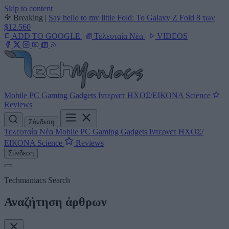
Skip to content
Breaking
|
Say hello to my little Fold: Το Galaxy Z Fold 8 των
$12.560
ADD TO GOOGLE
|
Τελευταία Νέα
|
VIDEOS
Mobile
PC
Gaming
Gadgets
Ιντερνετ
ΗΧΟΣ/ΕΙΚΟΝΑ
Science
Reviews
Σύνδεση
Τελευταία Νέα
Mobile
PC
Gaming
Gadgets
Ιντερνετ
ΗΧΟΣ/
ΕΙΚΟΝΑ
Science
Reviews
Σύνδεση
Techmaniacs Search
Αναζήτηση άρθρων