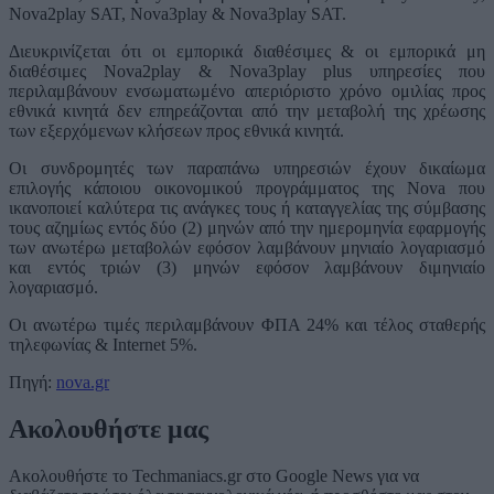
Nova2play SAT, Nova3play & Nova3play SAT.
Διευκρινίζεται ότι οι εμπορικά διαθέσιμες & οι εμπορικά μη
διαθέσιμες Nova2play & Nova3play plus υπηρεσίες που
περιλαμβάνουν ενσωματωμένο απεριόριστο χρόνο ομιλίας προς
εθνικά κινητά δεν επηρεάζονται από την μεταβολή της χρέωσης
των εξερχόμενων κλήσεων προς εθνικά κινητά.
Οι συνδρομητές των παραπάνω υπηρεσιών έχουν δικαίωμα
επιλογής κάποιου οικονομικού προγράμματος της Nova που
ικανοποιεί καλύτερα τις ανάγκες τους ή καταγγελίας της σύμβασης
τους αζημίως εντός δύο (2) μηνών από την ημερομηνία εφαρμογής
των ανωτέρω μεταβολών εφόσον λαμβάνουν μηνιαίο λογαριασμό
και εντός τριών (3) μηνών εφόσον λαμβάνουν διμηνιαίο
λογαριασμό.
Οι ανωτέρω τιμές περιλαμβάνουν ΦΠΑ 24% και τέλος σταθερής
τηλεφωνίας & Internet 5%.
Πηγή:
nova.gr
Ακολουθήστε μας
Ακολουθήστε το Techmaniacs.gr στο Google News για να