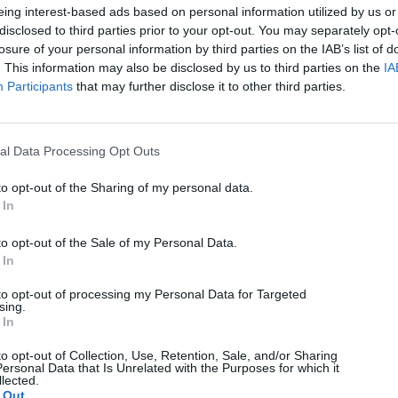
eing interest-based ads based on personal information utilized by us or
Εγώ θα διακόψω συνεργασία.
disclosed to third parties prior to your opt-out. You may separately opt-
Απάντηση
losure of your personal information by third parties on the IAB’s list of
. This information may also be disclosed by us to third parties on the
IA
Ο/Η
Μιχαήλ
λέει:
Participants
that may further disclose it to other third parties.
21/08/2020 στις 2:43 μμ
Και αν έχεις άπειρα δωρεάν αστικά, υπεραστικά, κινητά?
al Data Processing Opt Outs
Απάντηση
Ο/Η
Θοδωρής
λέει:
to opt-out of the Sharing of my personal data.
23/08/2020 στις 2:22 μμ
 In
Αν ερμηνεύω σωστά την ανακοίνωση το μόνο που
to opt-out of the Sale of my Personal Data.
παραμένει σε εμάς για απεριόριστη χρήση, είναι οι
 In
κλήσεις για κινητά.
Απάντηση
to opt-out of processing my Personal Data for Targeted
sing.
 In
Ο/Η
Κώστας
λέει:
21/08/2020 στις 9:12 μμ
to opt-out of Collection, Use, Retention, Sale, and/or Sharing
ersonal Data that Is Unrelated with the Purposes for which it
Με την αύξηση των τιμών η Forthnet εκβιάζει (εξαναγκάζει)
lected.
τους πελάτες της οι οποίοι είναι με συμβόλαιο αορίστου
 Out