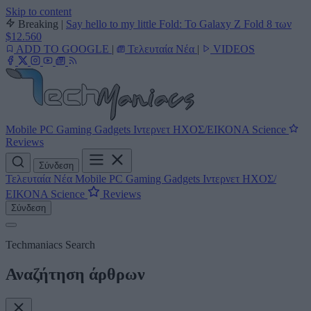
Skip to content
Breaking
|
Say hello to my little Fold: Το Galaxy Z Fold 8 των
$12.560
ADD TO GOOGLE
|
Τελευταία Νέα
|
VIDEOS
Mobile
PC
Gaming
Gadgets
Ιντερνετ
ΗΧΟΣ/ΕΙΚΟΝΑ
Science
Reviews
Σύνδεση
Τελευταία Νέα
Mobile
PC
Gaming
Gadgets
Ιντερνετ
ΗΧΟΣ/
ΕΙΚΟΝΑ
Science
Reviews
Σύνδεση
Techmaniacs Search
Αναζήτηση άρθρων