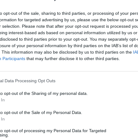
to opt-out of the sale, sharing to third parties, or processing of your per
formation for targeted advertising by us, please use the below opt-out s
r selection. Please note that after your opt-out request is processed y
eing interest-based ads based on personal information utilized by us or
disclosed to third parties prior to your opt-out. You may separately opt-
losure of your personal information by third parties on the IAB’s list of
. This information may also be disclosed by us to third parties on the
IA
Participants
that may further disclose it to other third parties.
Technology
Netflix και Disney+: Εξετάζουν το δωρεάν streaming
για όλους
al Data Processing Opt Outs
07/08/2026
to opt-out of the Sharing of my personal data.
 In
to opt-out of the Sale of my Personal Data.
 In
to opt-out of processing my Personal Data for Targeted
sing.