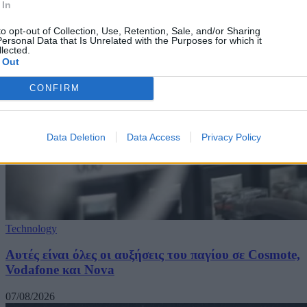
 In
to opt-out of Collection, Use, Retention, Sale, and/or Sharing
ersonal Data that Is Unrelated with the Purposes for which it
lected.
 Out
CONFIRM
Data Deletion
Data Access
Privacy Policy
Technology
Αυτές είναι όλες οι αυξήσεις του παγίου σε Cosmote,
Vodafone και Nova
07/08/2026