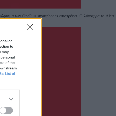
ώρισμα των OnePlus smartphones επιστρέφει. Ο λόγος για το Alert
sonal or
ection to
ou may
 personal
out of the
 downstream
B’s List of