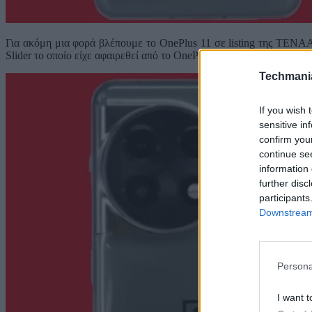
Για ακόμη μια φορά βλέπουμε το OnePlus 11 σε listing της TENAA
Slider το οποίο είχε αφαιρεθεί από το OnePlus 10T.
Techmani
If you wish 
sensitive in
confirm you
continue se
information 
further disc
participants
Downstream 
Persona
I want t