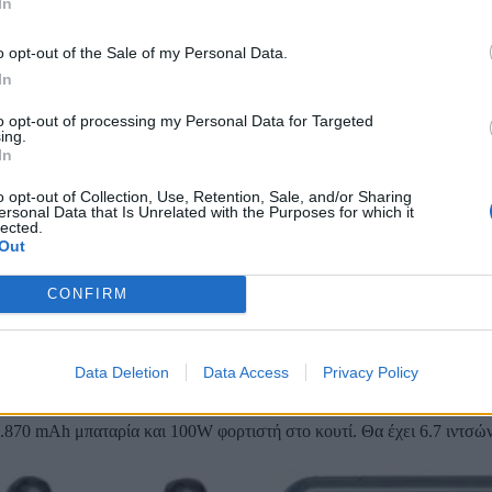
In
o opt-out of the Sale of my Personal Data.
In
to opt-out of processing my Personal Data for Targeted
ing.
In
o opt-out of Collection, Use, Retention, Sale, and/or Sharing
ersonal Data that Is Unrelated with the Purposes for which it
lected.
Out
CONFIRM
Data Deletion
Data Access
Privacy Policy
γραφίες, λείπει το λογότυπο της Hasselblad, χωρίς βέβαια να δηλώνει 
4.870 mAh μπαταρία και 100W φορτιστή στο κουτί. Θα έχει 6.7 ιντσ