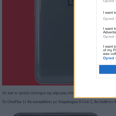
Opted 
I want t
Opted 
I want 
Advertis
Opted 
I want t
of my P
was col
Opted 
Αν και το τριπλό σύστημα της κάμερας είναι παρόν στις εν λόγω φωτο
To OnePlus 11 θα καταφθάσει με Snapdragon 8 Gen 2, θα διαθέτει 