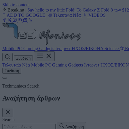
Skip to content
Breaking
|
Say hello to my little Fold: Το Galaxy Z Fold 8 των $1
ADD TO GOOGLE
|
Τελευταία Νέα
|
VIDEOS
Mobile
PC
Gaming
Gadgets
Ιντερνετ
ΗΧΟΣ/ΕΙΚΟΝΑ
Science
Re
Σύνδεση
Τελευταία Νέα
Mobile
PC
Gaming
Gadgets
Ιντερνετ
ΗΧΟΣ/ΕΙΚΟ
Σύνδεση
Techmaniacs Search
Αναζήτηση άρθρων
Search
Αναζήτηση