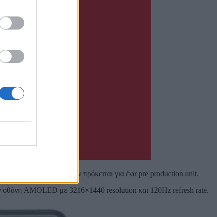
κάτι αυτό, καθώς μάλλον πρόκειται για ένα pre production unit.
ών οθόνη AMOLED με 3216×1440 resolution και 120Hz refresh rate.