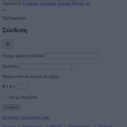
Δημοφιλή:
Cosmote
Samsung
Xiaomi
iPhone
AI
Techmaniacs
Σύνδεση
Όνομα χρήστη ή Email
Κωδικός
Please enter an answer in digits:
4 × 3 =
Να με θυμάσαι
Ξεχάσατε τον κωδικό σας;
Αρχική
Technology
Mobile
Smartphones
Android