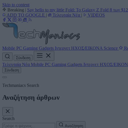
Skip to content
Breaking
|
Say hello to my little Fold: Το Galaxy Z Fold 8 των $1
ADD TO GOOGLE
|
Τελευταία Νέα
|
VIDEOS
Mobile
PC
Gaming
Gadgets
Ιντερνετ
ΗΧΟΣ/ΕΙΚΟΝΑ
Science
Re
Σύνδεση
Τελευταία Νέα
Mobile
PC
Gaming
Gadgets
Ιντερνετ
ΗΧΟΣ/ΕΙΚΟ
Σύνδεση
Techmaniacs Search
Αναζήτηση άρθρων
Search
Αναζήτηση