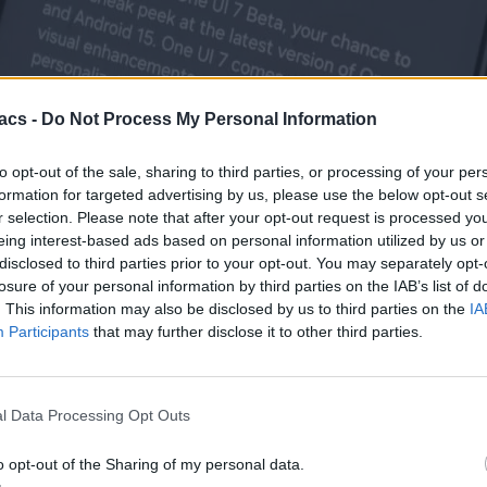
του One UI 7 στα Galaxy S24, αφού εμφανίστηκαν πολλά bugs. Μ
acs -
Do Not Process My Personal Information
ό ότι φαίνεται η Samsung διόρθωσε τα προβλήματα και μόλις μας 
to opt-out of the sale, sharing to third parties, or processing of your per
axy S24 series, τα Galaxy Z Flip 6 και τα Galaxy Z Fold 6. Αν είχ
formation for targeted advertising by us, please use the below opt-out s
ι θα δείτε το εντελώς νέο γραφικό περιβάλλον της Samsung, που έρχε
r selection. Please note that after your opt-out request is processed y
eing interest-based ads based on personal information utilized by us or
disclosed to third parties prior to your opt-out. You may separately opt-
losure of your personal information by third parties on the IAB’s list of
. This information may also be disclosed by us to third parties on the
IA
Participants
that may further disclose it to other third parties.
l Data Processing Opt Outs
o opt-out of the Sharing of my personal data.