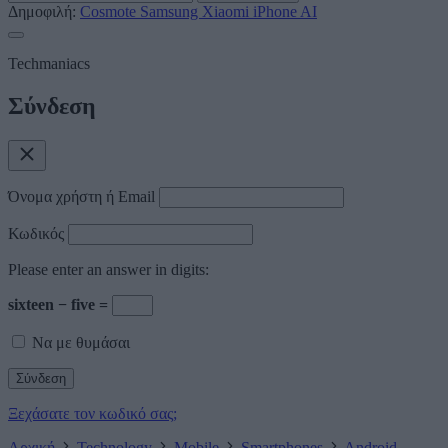
Δημοφιλή:
Cosmote
Samsung
Xiaomi
iPhone
AI
Techmaniacs
Σύνδεση
Όνομα χρήστη ή Email
Κωδικός
Please enter an answer in digits:
sixteen − five =
Να με θυμάσαι
Ξεχάσατε τον κωδικό σας;
Αρχική
Technology
Mobile
Smartphones
Android