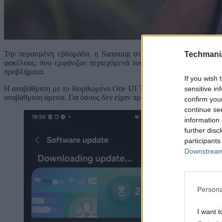
Την περασμένη εβδομάδα, η Samsung σταμάτησε την κυκλοφορία 
Techmani
φακέλους, που εμφάνιζαν περιεχόμενά τους σε τρίτους. Τώρα, απ
προβλήματα.
If you wish 
Η αναβάθμιση με το διορθωμένο One UI 7 κυκλοφορεί για όλα τα Gal
sensitive in
αναβάθμιση άμεσα. Για όσους δεν είχαν προλάβει, τότε κάντε την κα
confirm you
continue se
information 
further disc
participants
Downstream 
Persona
I want t