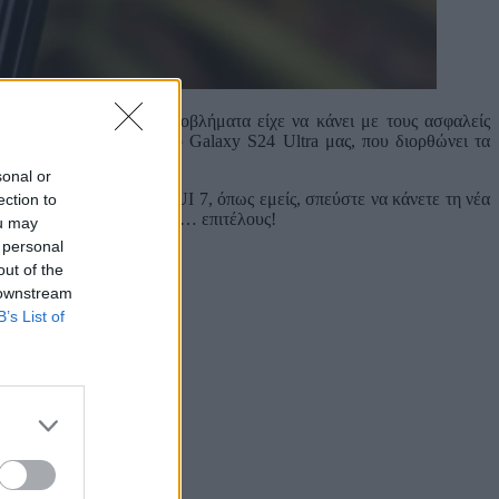
άλιστα, ένα από τα προβλήματα είχε να κάνει με τους ασφαλείς
ήρθε νέα αναβάθμιση στο Galaxy S24 Ultra μας, που διορθώνει τα
sonal or
ατε αναβαθμίσει σε One UI 7, όπως εμείς, σπεύστε να κάνετε τη νέα
ection to
ται μαζί με το Android 15… επιτέλους!
ou may
 personal
out of the
 downstream
B’s List of