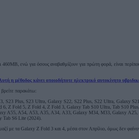
ι 460ΜΒ, ενώ για όσους αναβαθμίζουν για πρώτη φορά, είναι περίπο
Αυτή η μέθοδος κάνει οποιοδήποτε ηλεκτρικό αυτοκίνητο υβριδικ
 βρείτε παρακάτω:
3, S23 Plus, S23 Ultra, Galaxy S22, S22 Plus, S22 Ultra, Galaxy S
ld 6, Z Fold 5, Z Fold 4, Z Fold 3, Galaxy Tab S10 Ultra, Tab S10 Plu
alaxy A55, A54, A53, A35, A34, A33, Galaxy M34, M33, Galaxy A25,
y Tab S6 Lite (2024).
αζί με τα Galaxy Z Fold 3 και 4, μέσα στον Απρίλιο, όμως δεν φαίνο