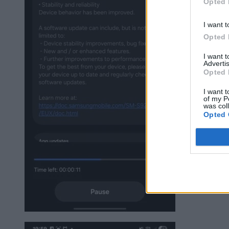
Opted 
I want t
Opted 
I want 
Advertis
Opted 
I want t
of my P
was col
Opted 