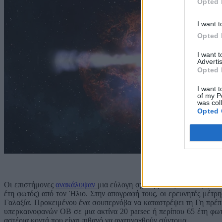
Opted 
I want t
Opted 
I want 
Advertis
Opted 
I want t
of my P
was col
Opted 
Οι πρ
Οι επιστήμονες
ανακάλυψαν
μια εύλογη σχέση μεταξύ των εξαφανί
έτη φωτός) από τον Ήλιο. Στην απογραφή τους, οι ερευνητές μέτρ
Γαλαξία. Προκειμένου ένα σουπερνόβα να καταστρέψει τη Γη πρέπε
υπερκαινοφανών OB σε μια ακτίνα 20 parsec ή περίπου 65 έτη φω
αστέρια κοντά που είναι πιθανό να ανατιναχθούν σύντομα.