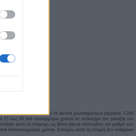
ο 2025
στιων αστεριών τύπου OB σε ακτίνα χιλιοπαρσέκων (περίπου 3.260
 15 έως 30 ανά εκατομμύριο χρόνια σε ολόκληρο τον γαλαξία του
οποίησε αυτό το νούμερο ως βάση για να υπολογίσει τον ρυθμό των
ανά δισεκατομμύριο χρόνια. Ευτυχώς αυτή τη στιγμή δεν υπάρχουν