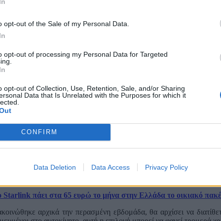
In
o opt-out of the Sale of my Personal Data.
In
to opt-out of processing my Personal Data for Targeted
ing.
In
o opt-out of Collection, Use, Retention, Sale, and/or Sharing
ersonal Data that Is Unrelated with the Purposes for which it
lected.
Out
CONFIRM
Data Deletion
Data Access
Privacy Policy
-beta01 και 1.9.0-alpha01, ώστε οι προγραμματιστές να έχουν αρκετό
αρμογές, όπως το Spotify και το YouTube Music, ενσωματώνουν ήδη τι
 Starlink πάει στα 65 ευρώ το μήνα στην Ελλάδα το οικιακό πακ
ακοινώθηκε αρχικά την περασμένη εβδομάδα, θα αρχίσει να διατίθετ
μευμένοι στο αυτοκίνητο, αυτή η επιλογή μπορεί να φανεί τρομερά χρ