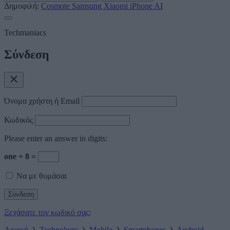
Δημοφιλή:
Cosmote
Samsung
Xiaomi
iPhone
AI
Techmaniacs
Σύνδεση
Όνομα χρήστη ή Email
Κωδικός
Please enter an answer in digits:
one + 8 =
Να με θυμάσαι
Ξεχάσατε τον κωδικό σας;
Αρχική
Technology
Mobile
Smartphones
Android