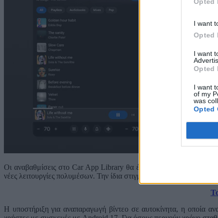
Opted 
I want t
Opted 
I want 
Advertis
Opted 
I want t
of my P
was col
Opted 
Οι αναβαθμίσεις στο Car App Library θα έρθουν στην έκδοση 1.8.0
νέες λειτουργίες πολυμέσων. Την ίδια στιγμή, οι πιο δημοφιλείς εφ
Το
Η υποστήριξη για αναπαραγωγή βίντεο σε αυτοκίνητα, η οποία αν
χρήστες με συσκευές με Android 17. Για όσους περνούν χρόνο σταθ