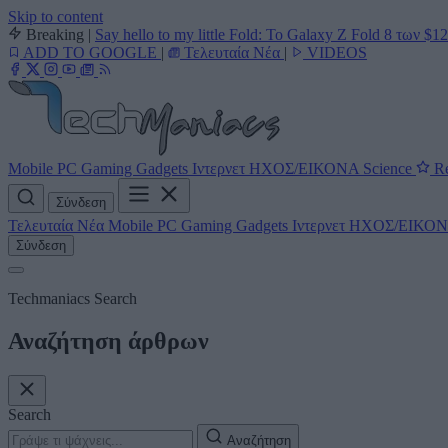
Skip to content
Breaking
|
Say hello to my little Fold: Το Galaxy Z Fold 8 των $1
ADD TO GOOGLE
|
Τελευταία Νέα
|
VIDEOS
Mobile
PC
Gaming
Gadgets
Ιντερνετ
ΗΧΟΣ/ΕΙΚΟΝΑ
Science
Re
Σύνδεση
Τελευταία Νέα
Mobile
PC
Gaming
Gadgets
Ιντερνετ
ΗΧΟΣ/ΕΙΚΟ
Σύνδεση
Techmaniacs Search
Αναζήτηση άρθρων
Search
Αναζήτηση