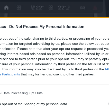
μας ορισμένες λεπτομέρειες για το
Gemini Intelligence
, το
Gemini 3.
acs -
Do Not Process My Personal Information
ό Material 3 Expressive, νέα Widgets και υποστήριξη σε εφαρμογέ
ια ανάρτηση στην σελίδα των
Google Developers
.
to opt-out of the sale, sharing to third parties, or processing of your per
ιτρέψουν στους προγραμματιστές να δημιουργήσουν πιο εκφραστικές 
formation for targeted advertising by us, please use the below opt-out s
 επικεφαλίδες, ώστε να δώσουν έμφαση στα σημεία που θέλουν, όπ
r selection. Please note that after your opt-out request is processed y
α πολύ χρόνο από το δρόμο.
eing interest-based ads based on personal information utilized by us or
disclosed to third parties prior to your opt-out. You may separately opt-
 νέα εξαρτήματα, συμπεριλαμβανομένων chips και μικρά αντικείμε
losure of your personal information by third parties on the IAB’s list of
ι χρήστες να έχουν περισσότερο έλεγχο στην αναπαραγωγή την ώρα π
. This information may also be disclosed by us to third parties on the
IA
Participants
that may further disclose it to other third parties.
l Data Processing Opt Outs
o opt-out of the Sharing of my personal data.