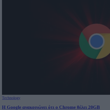
Technology
Η Google ανακοινώνει ότι ο Chrome θέλει 20GB