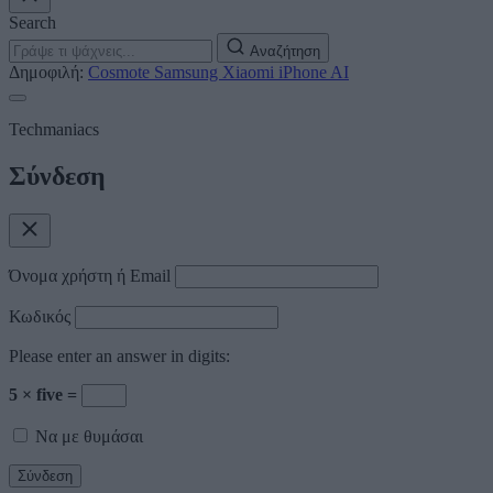
Search
Αναζήτηση
Δημοφιλή:
Cosmote
Samsung
Xiaomi
iPhone
AI
Techmaniacs
Σύνδεση
Όνομα χρήστη ή Email
Κωδικός
Please enter an answer in digits:
5 × five =
Να με θυμάσαι