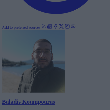
Add to preferred sources
Baladis Koumpouras