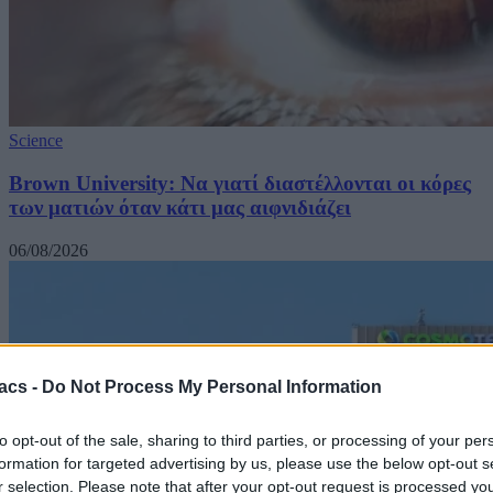
Science
Brown University: Να γιατί διαστέλλονται οι κόρες
των ματιών όταν κάτι μας αιφνιδιάζει
06/08/2026
acs -
Do Not Process My Personal Information
to opt-out of the sale, sharing to third parties, or processing of your per
formation for targeted advertising by us, please use the below opt-out s
r selection. Please note that after your opt-out request is processed y