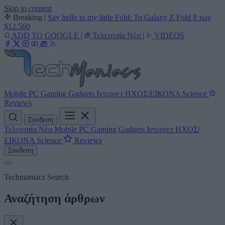
Skip to content
Breaking
|
Say hello to my little Fold: Το Galaxy Z Fold 8 των
$12.560
ADD TO GOOGLE
|
Τελευταία Νέα
|
VIDEOS
Mobile
PC
Gaming
Gadgets
Ιντερνετ
ΗΧΟΣ/ΕΙΚΟΝΑ
Science
Reviews
Σύνδεση
Τελευταία Νέα
Mobile
PC
Gaming
Gadgets
Ιντερνετ
ΗΧΟΣ/
ΕΙΚΟΝΑ
Science
Reviews
Σύνδεση
Techmaniacs Search
Αναζήτηση άρθρων