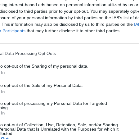
eing interest-based ads based on personal information utilized by us or
disclosed to third parties prior to your opt-out. You may separately opt-
losure of your personal information by third parties on the IAB’s list of
. This information may also be disclosed by us to third parties on the
IA
Participants
that may further disclose it to other third parties.
al Data Processing Opt Outs
to opt-out of the Sharing of my personal data.
 In
to opt-out of the Sale of my Personal Data.
Technology
 In
Cosmote: Αυτές είναι οι διαθέσιμες ταχύτητες σε
to opt-out of processing my Personal Data for Targeted
FTTH
sing.
 In
06/08/2026
to opt-out of Collection, Use, Retention, Sale, and/or Sharing
ersonal Data that Is Unrelated with the Purposes for which it
lected.
 Out