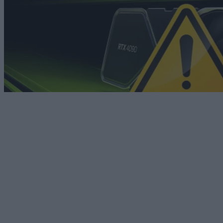
PC / Laptop
Η Nvidia έχασε κατά κράτος: Το πιο τέλειο AI chip
είναι ένα Pringle
06/08/2026