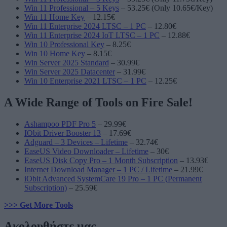
Win 11 Professional – 5 Keys
– 53.25€ (Only 10.65€/Key)
Win 11 Home Key
– 12.15€
Win 11 Enterprise 2024 LTSC – 1 PC
– 12.80€
Win 11 Enterprise 2024 IoT LTSC – 1 PC
– 12.88€
Win 10 Professional Key
– 8.25€
Win 10 Home Key
– 8.15€
Win Server 2025 Standard
– 30.99€
Win Server 2025 Datacenter
– 31.99€
Win 10 Enterprise 2021 LTSC – 1 PC
– 12.25€
A Wide Range of Tools on Fire Sale!
Ashampoo PDF Pro 5
– 29.99€
IObit Driver Booster 13
– 17.69€
Adguard – 3 Devices – Lifetime
– 32.74€
EaseUS Video Downloader – Lifetime
– 30€
EaseUS Disk Copy Pro – 1 Month Subscription
– 13.93€
Internet Download Manager – 1 PC / Lifetime
– 21.99€
iObit Advanced SystemCare 19 Pro – 1 PC (Permanent
Subscription)
– 25.59€
>>> Get More Tools
Ακολουθήστε μας