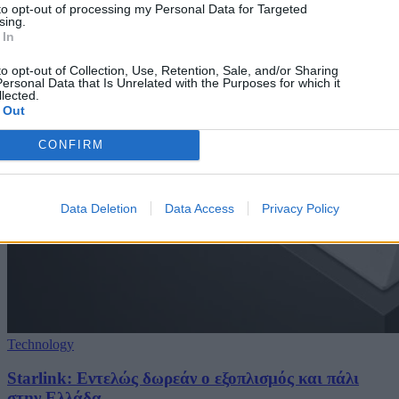
to opt-out of processing my Personal Data for Targeted
sing.
 In
to opt-out of Collection, Use, Retention, Sale, and/or Sharing
ersonal Data that Is Unrelated with the Purposes for which it
lected.
 Out
CONFIRM
Data Deletion
Data Access
Privacy Policy
Technology
Starlink: Εντελώς δωρεάν ο εξοπλισμός και πάλι
στην Ελλάδα