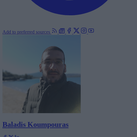
Add to preferred sources
Baladis Koumpouras