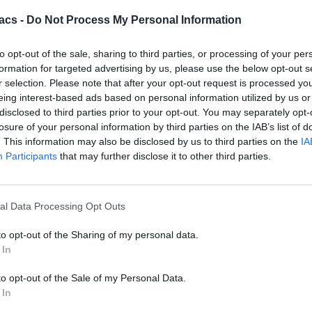
acs -
Do Not Process My Personal Information
to opt-out of the sale, sharing to third parties, or processing of your per
formation for targeted advertising by us, please use the below opt-out s
r selection. Please note that after your opt-out request is processed y
eing interest-based ads based on personal information utilized by us or
disclosed to third parties prior to your opt-out. You may separately opt-
losure of your personal information by third parties on the IAB’s list of
. This information may also be disclosed by us to third parties on the
IA
Participants
that may further disclose it to other third parties.
PC / Laptop
al Data Processing Opt Outs
Τα Windows 11 δεν συστήνουν πλέον 32GB, αλλά η
Microsoft δεν πείθει
to opt-out of the Sharing of my personal data.
 In
08/08/2026
to opt-out of the Sale of my Personal Data.
 In