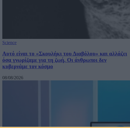
Science
Αυτό είναι το «Σκουλήκι του Διαβόλου» και αλλάζει
όσα γνωρίζαμε για τη ζωή. Οι άνθρωποι δεν
κυβερνάμε τον κόσμο
08/08/2026