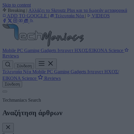
Skip to content
Breaking
|
Αλλάζει το Skroutz Plus και τα δωρεάν μεταφορικά
ADD TO GOOGLE
|
Τελευταία Νέα
|
VIDEOS
Mobile
PC
Gaming
Gadgets
Ιντερνετ
ΗΧΟΣ/ΕΙΚΟΝΑ
Science
Reviews
Σύνδεση
Τελευταία Νέα
Mobile
PC
Gaming
Gadgets
Ιντερνετ
ΗΧΟΣ/
ΕΙΚΟΝΑ
Science
Reviews
Σύνδεση
Techmaniacs Search
Αναζήτηση άρθρων