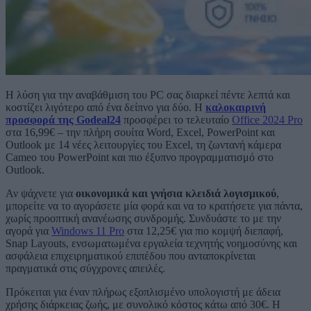
Η λύση για την αναβάθμιση του PC σας διαρκεί πέντε λεπτά και
κοστίζει λιγότερο από ένα δείπνο για δύο. Η
καλοκαιρινή
προσφορά της Godeal24
προσφέρει το τελευταίο
Office 2024 Pro
στα 16,99€ – την πλήρη σουίτα Word, Excel, PowerPoint και
Outlook με 14 νέες λειτουργίες του Excel, τη ζωντανή κάμερα
Cameo του PowerPoint και πιο έξυπνο προγραμματισμό στο
Outlook.
Αν ψάχνετε για
οικονομικά και γνήσια κλειδιά λογισμικού
,
μπορείτε να το αγοράσετε μία φορά και να το κρατήσετε για πάντα,
χωρίς προοπτική ανανέωσης συνδρομής. Συνδυάστε το με την
αγορά για
Windows 11 Pro
στα 12,25€ για πιο κομψή διεπαφή,
Snap Layouts, ενσωματωμένα εργαλεία τεχνητής νοημοσύνης και
ασφάλεια επιχειρηματικού επιπέδου που ανταποκρίνεται
πραγματικά στις σύγχρονες απειλές.
Πρόκειται για έναν πλήρως εξοπλισμένο υπολογιστή με άδεια
χρήσης διάρκειας ζωής, με συνολικό κόστος κάτω από 30€. Η