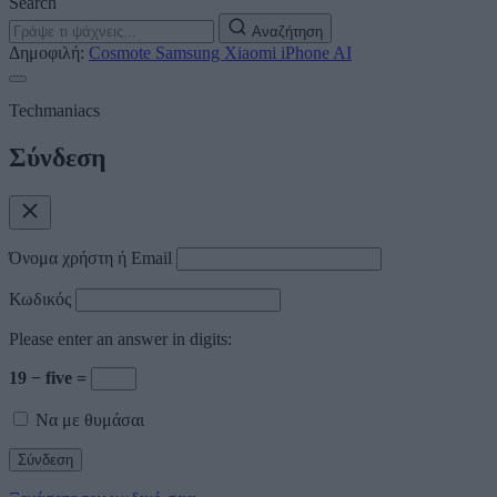
Search
Αναζήτηση
Δημοφιλή:
Cosmote
Samsung
Xiaomi
iPhone
AI
Techmaniacs
Σύνδεση
Όνομα χρήστη ή Email
Κωδικός
Please enter an answer in digits:
19 − five =
Να με θυμάσαι