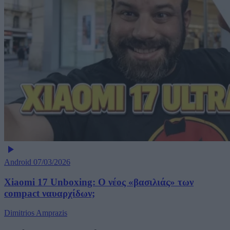
Android
07/03/2026
Xiaomi 17 Unboxing: Ο νέος «βασιλιάς» των
compact ναυαρχίδων;
Dimitrios Amprazis