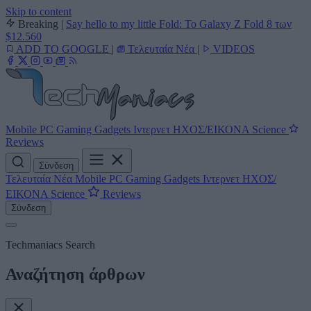
Skip to content
Breaking
|
Say hello to my little Fold: Το Galaxy Z Fold 8 των
$12.560
ADD TO GOOGLE
|
Τελευταία Νέα
|
VIDEOS
Mobile
PC
Gaming
Gadgets
Ιντερνετ
ΗΧΟΣ/ΕΙΚΟΝΑ
Science
Reviews
Σύνδεση
Τελευταία Νέα
Mobile
PC
Gaming
Gadgets
Ιντερνετ
ΗΧΟΣ/
ΕΙΚΟΝΑ
Science
Reviews
Σύνδεση
Techmaniacs Search
Αναζήτηση άρθρων