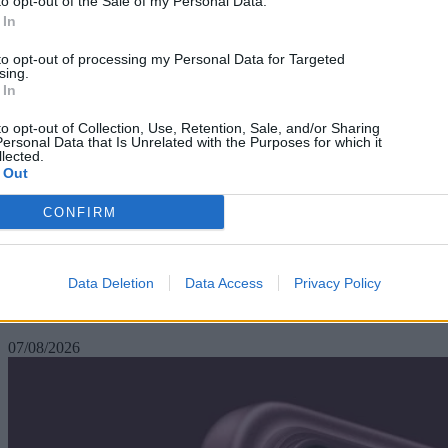
to opt-out of the Sale of my Personal Data.
 In
to opt-out of processing my Personal Data for Targeted
sing.
 In
to opt-out of Collection, Use, Retention, Sale, and/or Sharing
ersonal Data that Is Unrelated with the Purposes for which it
lected.
 Out
CONFIRM
Technology
Data Deletion
Data Access
Privacy Policy
Το ChatGPT φέρνει απεριόριστες συνομιλίες σε
όλους τους δωρεάν χρήστες
07/08/2026