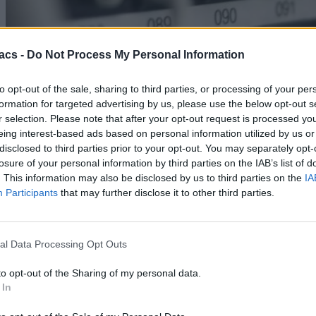
acs -
Do Not Process My Personal Information
to opt-out of the sale, sharing to third parties, or processing of your per
Technology
formation for targeted advertising by us, please use the below opt-out s
r selection. Please note that after your opt-out request is processed y
Αυτές είναι όλες οι αυξήσεις του παγίου σε Cosmote,
eing interest-based ads based on personal information utilized by us or
Vodafone και Nova
disclosed to third parties prior to your opt-out. You may separately opt-
losure of your personal information by third parties on the IAB’s list of
07/08/2026
. This information may also be disclosed by us to third parties on the
IA
Participants
that may further disclose it to other third parties.
al Data Processing Opt Outs
to opt-out of the Sharing of my personal data.
 In