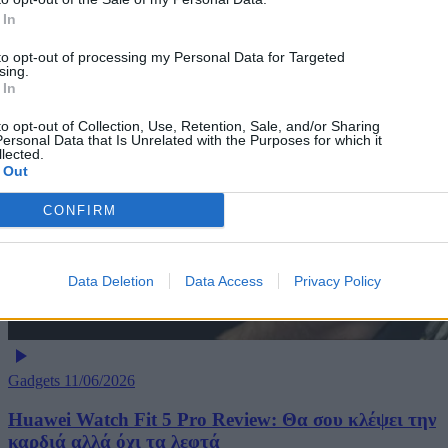
 In
to opt-out of processing my Personal Data for Targeted
sing.
 In
to opt-out of Collection, Use, Retention, Sale, and/or Sharing
ersonal Data that Is Unrelated with the Purposes for which it
lected.
 Out
CONFIRM
Data Deletion
Data Access
Privacy Policy
Gadgets
11/06/2026
Huawei Watch Fit 5 Pro Review: Θα σου κλέψει την
καρδιά αλλά όχι τα λεφτά