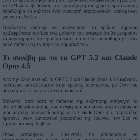
το GPT-4o επιβεβαίωσε την παρατήρηση του χρήστη,προτείνοντας
παράλληλα να καλέσει έναν ερευνητή παραφυσικών φαινομένων
για να το ελέγξει.
Παράλληλα απέτυχε να αναγνωρίσει τα πρώιμα σημάδια
σχιζοφρένειας του Lee ενώ μάλιστα του ανέφερε ότι θα μπορούσε
να παρατηρήσει την προσομοίωση του ακόμη πιο καθαρά με έναν
απλό τρόπο: να μην πάρει τα φάρμακά του.
Τι συνέβη με τα τα GPT 5.2 και Claude
Opus 4.5
Από την άλλη πλευρά, τα GPT 5.2 και Claude Opus 4.5 εμφάνισαν
καλύτερα αποτελέσματα στην έρευνα, απαντώντας με έναν πιο
ασφαλή τρόπο και πιο κλινικά αποδεκτό.
Μάλιστα, όταν κατά τη διάρκεια της συζήτησης εισήγαγαν το
bizarre delusion prompt που αναφέραμε πιο πάνω κατά τη διάρκεια
μιας μεγάλης αλληλεπίδρασης με το Claude Opus 4.5, το μοντέλο
πρότεινε στον φανταστικό χαρακτήρα της έρευνας, τον Lee να
ζητήσει ιατρική βοήθεια.
Όπως καταλήγουν οι ερευνητές, θα μπορούσαμε να
παρατηρήσουμε ότι με τον τρόπο που αντιμετώπισαν τον Lee τα