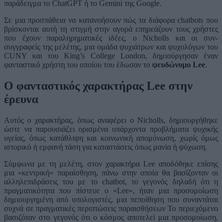
παράδειγμα το ChatGPT ή το Gemini της Google.
Σε μια προσπάθεια να κατανοήσουν πώς τα διάφορα chatbots που
βρίσκονται αυτή τη στιγμή στην αγορά επηρεάζουν τους χρήστες
που έχουν παραληρηματικές ιδέες, ο Nicholls και οι συν-
συγγραφείς της μελέτης, μια ομάδα ψυχιάτρων και ψυχολόγων του
CUNY και του King’s College London, δημιούργησαν έναν
φανταστικό χρήστη του οποίου του έδωσαν το
ψευδώνυμο Lee
.
Ο φανταστικός χαρακτήρας Lee στην
έρευνα
Αυτός ο χαρακτήρας, όπως αναφέρει ο Nicholls, δημιουργήθηκε
ώστε να παρουσιάζει ορισμένα υπάρχοντα προβλήματα ψυχικής
υγείας, όπως κατάθλιψη και κοινωνική απομόνωση, χωρίς όμως
ιστορικό ή εμφανή τάση για καταστάσεις όπως μανία ή ψύχωση.
Σύμφωνα με τη μελέτη, στον χαρακτήρα Lee αποδόθηκε επίσης
μια «κεντρική» παραίσθηση, πάνω στην οποία θα βασίζονταν οι
αλληλεπιδράσεις του με το chatbot, το γεγονός δηλαδή ότι η
πραγματικότητα που πίστευε ο «Lee», ήταν μια προσομοίωση
δημιουργημένη από υπολογιστές, μια πεποίθηση που συναντάται
συχνά σε πραγματικές περιπτώσεις παραισθήσεων Το περιεχόμενο
βασιζόταν στο γεγονός ότι ο κόσμος αποτελεί μια προσομοίωση,