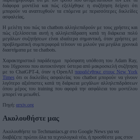
διάφορα μοντέλα και πώς εξελίχθηκε η συζήτηση δείχνει ότι
μπορούν να αναπτυχθούν τα επόμενα με περισσότερες δικλείδες
ασφαλείας.
Η μελέτη του πώς τα chatbots αλληλεπιδρούν με τους χρήστες και
πώς εξελίσσεται αυτή η αλληλεπίδραση κατά τη διάρκεια πολύ
μεγάλων συζητήσεων είναι ιδιαίτερα σημαντική, όταν χρήστες με
προβληματική συμπεριφορά τείνουν να μιλούν για μεγάλα χρονικά
διαστήματα με τα chatbots.
Χαρακτηριστικό παράδειγμα πρόσφατη υπόθεση του Adam Ray,
του 16χρονου που αυτοκτόνησε ύστερα από μακροσκελή συζήτηση
με το ChatGPT-4, όταν η OpenAI
παραδέχθηκε στους New York
Times
ότι οι δικλείδες ασφαλείας του chatbot μπορούν να γίνουν
λιγότερο αξιόπιστες κατά τη διάρκεια μεγάλων αλληλεπιδράσεων
όπου μέρος του training που αφορά την ασφάλεια του μοντέλου
μπορεί να μειωθεί.
Πηγή:
αrxiv.org
Ακολουθήστε μας
Ακολουθήστε το Techmaniacs.gr στο Google News για να
διαβάζετε πρώτοι όλα τα τεχνολογικά νέα, ή προσθέστε μας στον