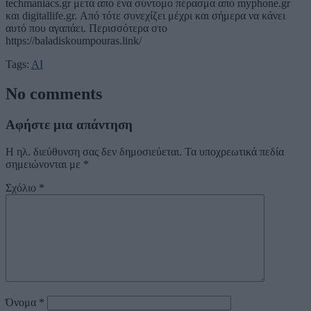
techmaniacs.gr μετά από ένα σύντομο πέρασμα από myphone.gr
και digitallife.gr. Από τότε συνεχίζει μέχρι και σήμερα να κάνει
αυτό που αγαπάει. Περισσότερα στο
https://baladiskoumpouras.link/
Tags:
AI
No comments
Αφήστε μια απάντηση
Η ηλ. διεύθυνση σας δεν δημοσιεύεται.
Τα υποχρεωτικά πεδία
σημειώνονται με
*
Σχόλιο
*
Όνομα
*