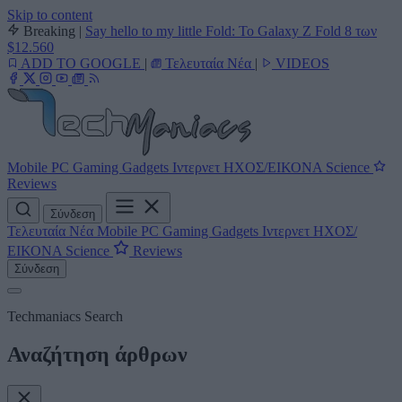
Skip to content
Breaking
|
Say hello to my little Fold: Το Galaxy Z Fold 8 των
$12.560
ADD TO GOOGLE
|
Τελευταία Νέα
|
VIDEOS
Mobile
PC
Gaming
Gadgets
Ιντερνετ
ΗΧΟΣ/ΕΙΚΟΝΑ
Science
Reviews
Σύνδεση
Τελευταία Νέα
Mobile
PC
Gaming
Gadgets
Ιντερνετ
ΗΧΟΣ/
ΕΙΚΟΝΑ
Science
Reviews
Σύνδεση
Techmaniacs Search
Αναζήτηση άρθρων