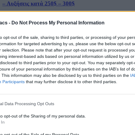
– Αυξήσεις κατά 250$ – 300$
07/08/2026
acs -
Do Not Process My Personal Information
Techmaniacs Originals
to opt-out of the sale, sharing to third parties, or processing of your per
Reviews
formation for targeted advertising by us, please use the below opt-out s
Unboxing.
r selection. Please note that after your opt-out request is processed y
eing interest-based ads based on personal information utilized by us or
disclosed to third parties prior to your opt-out. You may separately opt-
Honest, direct, and hands-on. We benchmark, test, and daily-drive
the latest tech so you know what is actually worth your money.
losure of your personal information by third parties on the IAB’s list of
. This information may also be disclosed by us to third parties on the
IA
Subscribe to Channel
Participants
that may further disclose it to other third parties.
Swipe Reviews
al Data Processing Opt Outs
to opt-out of the Sharing of my personal data.
 In
to opt-out of the Sale of my Personal Data.