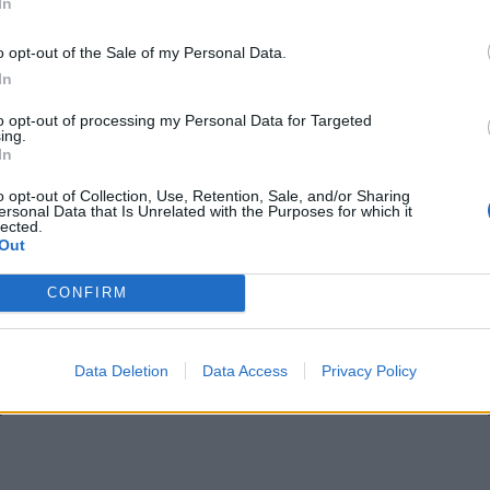
εναλλακτική λύση για όσους αναζητούν κάτι νέο, μακριά από μια «βαρε
In
o opt-out of the Sale of my Personal Data.
δει, καθώς οι αποστολές της Nothing στην Ινδία αυξήθηκαν κατά 146%
In
αθερά τα μερίδια αγοράς της, παρά το χαμηλό της μερίδιο ακόμα.
to opt-out of processing my Personal Data for Targeted
ing.
In
o opt-out of Collection, Use, Retention, Sale, and/or Sharing
ersonal Data that Is Unrelated with the Purposes for which it
lected.
Out
CONFIRM
Data Deletion
Data Access
Privacy Policy