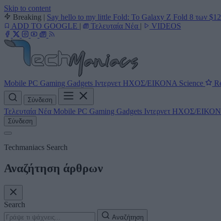
Skip to content
Breaking
|
Say hello to my little Fold: Το Galaxy Z Fold 8 των $1
ADD TO GOOGLE
|
Τελευταία Νέα
|
VIDEOS
Mobile
PC
Gaming
Gadgets
Ιντερνετ
ΗΧΟΣ/ΕΙΚΟΝΑ
Science
Re
Σύνδεση
Τελευταία Νέα
Mobile
PC
Gaming
Gadgets
Ιντερνετ
ΗΧΟΣ/ΕΙΚΟ
Σύνδεση
Techmaniacs Search
Αναζήτηση άρθρων
Search
Αναζήτηση