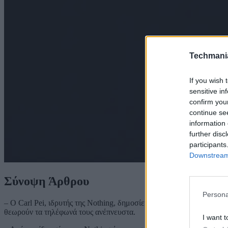
Techmani
If you wish 
sensitive in
confirm you
continue se
information 
further disc
participants
Downstream 
Σύνοψη Άρθρου
Persona
– Ο Carl Pei, ιδρυτής της Nothing, δημοσίευσε ένα βίντεο προκαλ
θεωρούν τα τηλέφωνά τους ανέπνευστα.
I want t