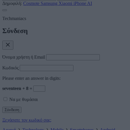
Δημοφιλή:
Cosmote
Samsung
Xiaomi
iPhone
AI
Techmaniacs
Σύνδεση
Όνομα χρήστη ή Email
Κωδικός
Please enter an answer in digits:
seventeen + 8 =
Να με θυμάσαι
Ξεχάσατε τον κωδικό σας;
Αρχική
Technology
Mobile
Smartphones
Android