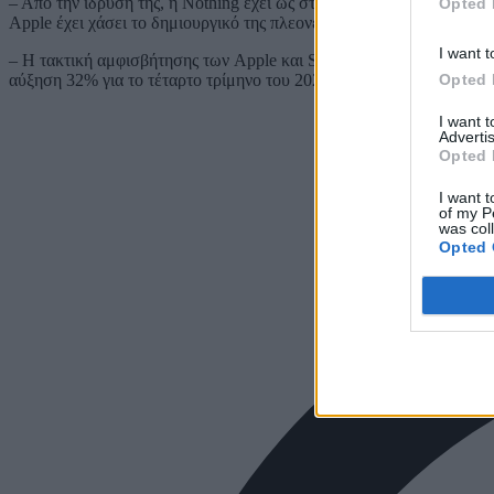
– Από την ίδρυσή της, η Nothing έχει ως στόχο να αποτελέσει την 
Opted 
Apple έχει χάσει το δημιουργικό της πλεονέκτημα.
I want t
– Η τακτική αμφισβήτησης των Apple και Samsung φαίνεται να αποδί
Opted 
αύξηση 32% για το τέταρτο τρίμηνο του 2025. Η εταιρεία αυξάνει στ
I want 
Advertis
Opted 
I want t
of my P
was col
Opted 