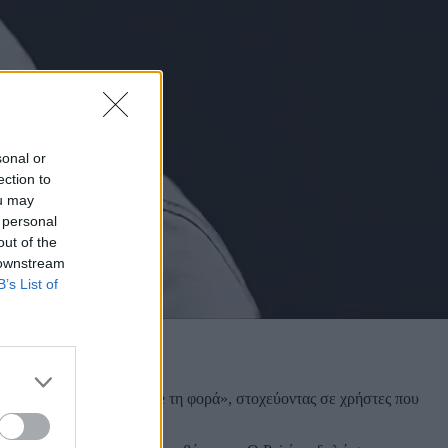
sonal or
ection to
ou may
 personal
out of the
 downstream
B’s List of
εστημένος χρήστης iPhone τη φορά», στοχεύοντας σε χρήστες που