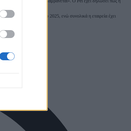
τή βιομηχανία, που επαναλαμβάνεται». Ο Pei έχει δηλώσει πως η
 το δεύτερο τρίμηνο του 2025, ενώ συνολικά η εταιρεία έχει