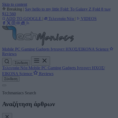
Skip to content
Breaking
|
Say hello to my little Fold: Το Galaxy Z Fold 8 των
$12.560
ADD TO GOOGLE
|
Τελευταία Νέα
|
VIDEOS
Mobile
PC
Gaming
Gadgets
Ιντερνετ
ΗΧΟΣ/ΕΙΚΟΝΑ
Science
Reviews
Σύνδεση
Τελευταία Νέα
Mobile
PC
Gaming
Gadgets
Ιντερνετ
ΗΧΟΣ/
ΕΙΚΟΝΑ
Science
Reviews
Σύνδεση
Techmaniacs Search
Αναζήτηση άρθρων