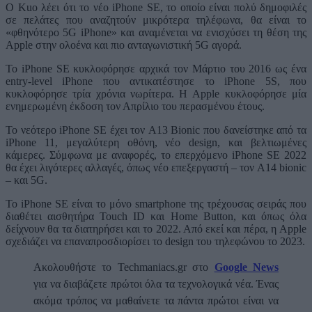
Ο Kuo λέει ότι το νέο iPhone SE, το οποίο είναι πολύ δημοφιλές
σε πελάτες που αναζητούν μικρότερα τηλέφωνα, θα είναι το
«φθηνότερο 5G iPhone» και αναμένεται να ενισχύσει τη θέση της
Apple στην ολοένα και πιο ανταγωνιστική 5G αγορά.
Το iPhone SE κυκλοφόρησε αρχικά τον Μάρτιο του 2016 ως ένα
entry-level iPhone που αντικατέστησε το iPhone 5S, που
κυκλοφόρησε τρία χρόνια νωρίτερα. Η Apple κυκλοφόρησε μία
ενημερωμένη έκδοση τον Απρίλιο του περασμένου έτους.
Το νεότερο iPhone SE έχει τον A13 Bionic που δανείστηκε από τα
iPhone 11, μεγαλύτερη οθόνη, νέο design, και βελτιωμένες
κάμερες. Σύμφωνα με αναφορές, το επερχόμενο iPhone SE 2022
θα έχει λιγότερες αλλαγές, όπως νέο επεξεργαστή – τον A14 bionic
– και 5G.
Το iPhone SE είναι το μόνο smartphone της τρέχουσας σειράς που
διαθέτει αισθητήρα Touch ID και Home Button, και όπως όλα
δείχνουν θα τα διατηρήσει και το 2022. Από εκεί και πέρα, η Apple
σχεδιάζει να επαναπροσδιορίσει το design του τηλεφώνου το 2023.
Ακολουθήστε το Techmaniacs.gr στο
Google News
για να διαβάζετε πρώτοι όλα τα τεχνολογικά νέα. Ένας
ακόμα τρόπος να μαθαίνετε τα πάντα πρώτοι είναι να