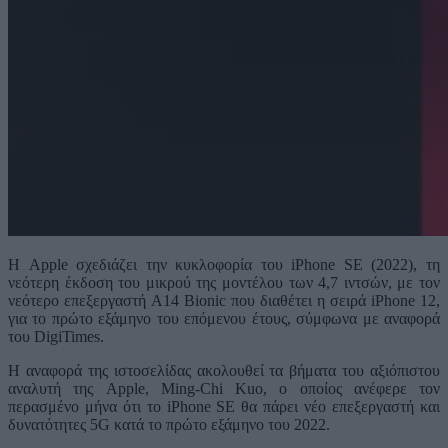
Η Apple σχεδιάζει την κυκλοφορία του iPhone SE (2022), τη
νεότερη έκδοση του μικρού της μοντέλου των 4,7 ιντσών, με τον
νεότερο επεξεργαστή A14 Bionic που διαθέτει η σειρά iPhone 12,
για το πρώτο εξάμηνο του επόμενου έτους, σύμφωνα με αναφορά
του DigiTimes.
Η αναφορά της ιστοσελίδας ακολουθεί τα βήματα του αξιόπιστου
αναλυτή της Apple, Ming-Chi Kuo, ο οποίος ανέφερε τον
περασμένο μήνα ότι το iPhone SE θα πάρει νέο επεξεργαστή και
δυνατότητες 5G κατά το πρώτο εξάμηνο του 2022.