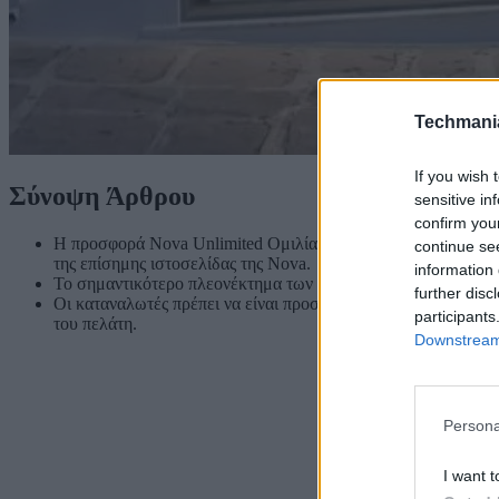
Techmani
If you wish 
Σύνοψη Άρθρου
sensitive in
confirm you
Η προσφορά Nova Unlimited Ομιλία&SMS+ 40GB είναι ξανά δ
continue se
της επίσημης ιστοσελίδας της Nova.
information 
Το σημαντικότερο πλεονέκτημα των νέων συμβολαίων της Nova
further disc
Οι καταναλωτές πρέπει να είναι προσεκτικοί και να ελέγχουν
participants
του πελάτη.
Downstream 
Persona
I want t