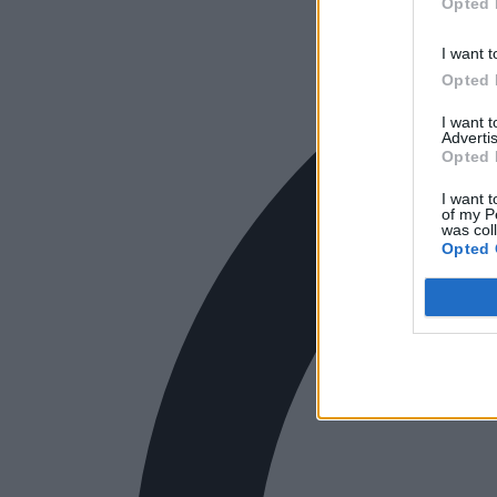
Opted 
I want t
Opted 
I want 
Advertis
Opted 
I want t
of my P
was col
Opted 