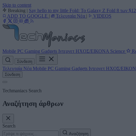
Skip to content
Breaking
|
Say hello to my little Fold: Το Galaxy Z Fold 8 των $1
ADD TO GOOGLE
|
Τελευταία Νέα
|
VIDEOS
Mobile
PC
Gaming
Gadgets
Ιντερνετ
ΗΧΟΣ/ΕΙΚΟΝΑ
Science
Re
Σύνδεση
Τελευταία Νέα
Mobile
PC
Gaming
Gadgets
Ιντερνετ
ΗΧΟΣ/ΕΙΚΟ
Σύνδεση
Techmaniacs Search
Αναζήτηση άρθρων
Search
Αναζήτηση