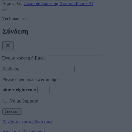
Δημοφιλή:
Cosmote
Samsung
Xiaomi
iPhone
AI
Techmaniacs
Σύνδεση
Όνομα χρήστη ή Email
Κωδικός
Please enter an answer in digits:
nine + eighteen =
Να με θυμάσαι
Ξεχάσατε τον κωδικό σας;
Αρχική
Technology