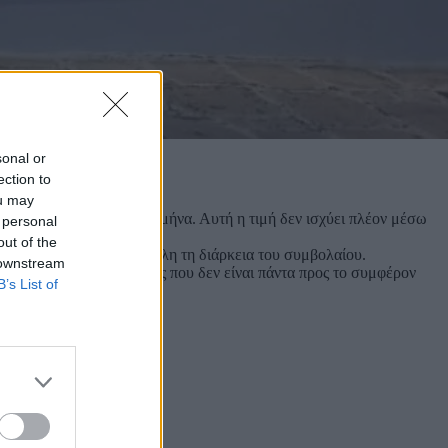
sonal or
ection to
ou may
ραμμα στα 20,90€ τον μήνα. Αυτή η τιμή δεν ισχύει πλέον μέσω
 personal
out of the
χρησιμοποίητων GBs σε όλη τη διάρκεια του συμβολαίου.
 downstream
έχεται να προωθούν όρους που δεν είναι πάντα προς το συμφέρον
B’s List of