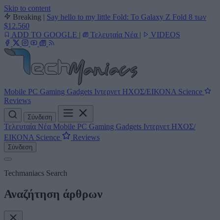
Skip to content
Breaking
|
Say hello to my little Fold: Το Galaxy Z Fold 8 των
$12.560
ADD TO GOOGLE
|
Τελευταία Νέα
|
VIDEOS
Mobile
PC
Gaming
Gadgets
Ιντερνετ
ΗΧΟΣ/ΕΙΚΟΝΑ
Science
Reviews
Σύνδεση
Τελευταία Νέα
Mobile
PC
Gaming
Gadgets
Ιντερνετ
ΗΧΟΣ/
ΕΙΚΟΝΑ
Science
Reviews
Σύνδεση
Techmaniacs Search
Αναζήτηση άρθρων