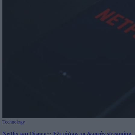
Technology
Netflix και Disney+: Εξετάζουν το δωρεάν streaming