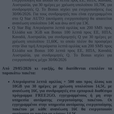
ενεργοποίηση και Bonus 60 λεπτά προς ΕΕ, ΗΠΑ, Καναδά,
Αυστραλία, για 30 ημέρες με χρέωση υπολοίπου 10,70€, για
συνδρομητές Q. Το Bonus ισχύει για ενεργοποιήσεις έως
30/06/2026. Για τους συνδρομητές που είναι εγγεγραμμένοι
στο
Q
Star
AUTO
(αυτόματη ενεργοποίηση) θα απαιτείται
ανανέωση υπολοίπου 14€ και άνω αντί για 13€.
Q Star Big Απεριόριστα λεπτά ομιλίας και 200 SMS προς
Ελλάδα και 3GΒ και Bonus 100 λεπτά προς ΕΕ, ΗΠΑ,
Καναδά, Αυστραλία, για συνδρομητές Q για 30 ημέρες με
χρέωση υπολοίπου 11,60€, το οποίο πλέον θα προσφέρει
στην ίδια τιμή Απεριόριστα λεπτά ομιλίας και 200 SMS προς
Ελλάδα και Bonus 100 λεπτά προς ΕΕ, ΗΠΑ, Καναδά,
Αυστραλία, για συνδρομητές Q. Το Bonus ισχύει για
ενεργοποιήσεις μέχρι 30/06/2026
Από 29/05/2026 κι εφεξής, θα διατίθενται επιπλέον τα
παρακάτω πακέτα:
Απεριόριστα λεπτά ομιλίας + 500 sms προς όλους και
10GΒ για 30 ημέρες με χρέωση υπολοίπου 14,5€, με
ανανέωση 16€, για συνδρομητές στο εμπορικά διαθέσιμο
πρόγραμμα FREE2GO, εγγεγραμμένους ή μη στην
υπηρεσία αυτόματης ενεργοποίησης πακέτου. Οι
εγγεγραμμένοι στην υπηρεσία αυτόματης ενεργοποίησης
πακέτου με κάθε ανανέωση 16€ θα ενεργοποιούν
αυτόματα το πακέτο με κόστος 14,5€.