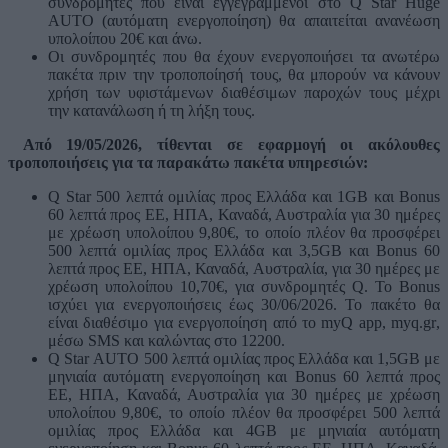
συνδρομητές που είναι εγγεγραμμένοι στο Q Star Huge
AUTO (αυτόματη ενεργοποίηση) θα απαιτείται ανανέωση
υπολοίπου 20€ και άνω.
Οι συνδρομητές που θα έχουν ενεργοποιήσει τα ανωτέρω
πακέτα πριν την τροποποίησή τους, θα μπορούν να κάνουν
χρήση των υφιστάμενων διαθέσιμων παροχών τους μέχρι
την κατανάλωση ή τη λήξη τους.
Από 19/05/2026, τίθενται σε εφαρμογή οι ακόλουθες
τροποποιήσεις για τα παρακάτω πακέτα υπηρεσιών:
Q Star 500 λεπτά ομιλίας προς Ελλάδα και 1GΒ και Bonus
60 λεπτά προς ΕΕ, ΗΠΑ, Καναδά, Αυστραλία για 30 ημέρες
με χρέωση υπολοίπου 9,80€, το οποίο πλέον θα προσφέρει
500 λεπτά ομιλίας προς Ελλάδα και 3,5GΒ και Bonus 60
λεπτά προς ΕΕ, ΗΠΑ, Καναδά, Αυστραλία, για 30 ημέρες με
χρέωση υπολοίπου 10,70€, για συνδρομητές Q. Το Bonus
ισχύει για ενεργοποιήσεις έως 30/06/2026. Το πακέτο θα
είναι διαθέσιμο για ενεργοποίηση από το
myQ
app
,
myq
.
gr
,
μέσω
SMS
και καλώντας στο 12200.
Q Star
AUTO
500 λεπτά ομιλίας προς Ελλάδα και 1,5GB με
μηνιαία αυτόματη ενεργοποίηση και Bonus 60 λεπτά προς
ΕΕ, ΗΠΑ, Καναδά, Αυστραλία για 30 ημέρες με χρέωση
υπολοίπου 9,80€, το οποίο πλέον θα προσφέρει 500 λεπτά
ομιλίας προς Ελλάδα και 4GB με μηνιαία αυτόματη