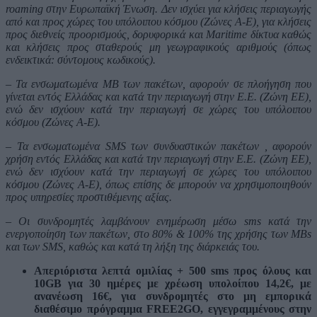
roaming στην Ευρωπαϊκή Ένωση. Δεν ισχύει για κλήσεις περιαγωγής
από και προς χώρες του υπόλοιπου κόσμου (Ζώνες A-E), για κλήσεις
προς διεθνείς προορισμούς, δορυφορικά και Maritime δίκτυα καθώς
και κλήσεις προς σταθερούς μη γεωγραφικούς αριθμούς (όπως
ενδεικτικά: σύντομους κωδικούς).
– Τα ενσωματωμένα MB των πακέτων, αφορούν σε πλοήγηση που
γίνεται εντός Ελλάδας και κατά την περιαγωγή στην Ε.Ε. (Ζώνη EE),
ενώ δεν ισχύουν κατά την περιαγωγή σε χώρες του υπόλοιπου
κόσμου (Ζώνες A-E).
– Τα ενσωματωμένα SMS των συνδυαστικών πακέτων , αφορούν
χρήση εντός Ελλάδας και κατά την περιαγωγή στην Ε.Ε. (Ζώνη EE),
ενώ δεν ισχύουν κατά την περιαγωγή σε χώρες του υπόλοιπου
κόσμου (Ζώνες A-E), όπως επίσης δε μπορούν να χρησιμοποιηθούν
προς υπηρεσίες προστιθέμενης αξίας.
– Οι συνδρομητές λαμβάνουν ενημέρωση μέσω sms κατά την
ενεργοποίηση των πακέτων, στο 80% & 100% της χρήσης των MBs
και των SMS, καθώς και κατά τη λήξη της διάρκειάς του.
Απεριόριστα λεπτά ομιλίας + 500 sms προς όλους και
10GΒ για 30 ημέρες με χρέωση υπολοίπου 14,2€, με
ανανέωση 16€, για συνδρομητές στο μη εμπορικά
διαθέσιμο πρόγραμμα FREE2GO, εγγεγραμμένους στην