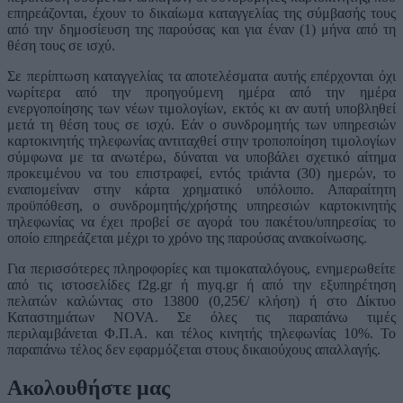
επηρεάζονται, έχουν το δικαίωμα καταγγελίας της σύμβασής τους
από την δημοσίευση της παρούσας και για έναν (1) μήνα από τη
θέση τους σε ισχύ.
Σε περίπτωση καταγγελίας τα αποτελέσματα αυτής επέρχονται όχι
νωρίτερα από την προηγούμενη ημέρα από την ημέρα
ενεργοποίησης των νέων τιμολογίων, εκτός κι αν αυτή υποβληθεί
μετά τη θέση τους σε ισχύ. Εάν ο συνδρομητής των υπηρεσιών
καρτοκινητής τηλεφωνίας αντιταχθεί στην τροποποίηση τιμολογίων
σύμφωνα με τα ανωτέρω, δύναται να υποβάλει σχετικό αίτημα
προκειμένου να του επιστραφεί, εντός τριάντα (30) ημερών, το
εναπομείναν στην κάρτα χρηματικό υπόλοιπο. Απαραίτητη
προϋπόθεση, ο συνδρομητής/χρήστης υπηρεσιών καρτοκινητής
τηλεφωνίας να έχει προβεί σε αγορά του πακέτου/υπηρεσίας το
οποίο επηρεάζεται μέχρι το χρόνο της παρούσας ανακοίνωσης.
Για περισσότερες πληροφορίες και τιμοκαταλόγους, ενημερωθείτε
από τις ιστοσελίδες f2g.gr ή myq.gr ή από την εξυπηρέτηση
πελατών καλώντας στο 13800 (0,25€/ κλήση) ή στο Δίκτυο
Καταστημάτων NOVA. Σε όλες τις παραπάνω τιμές
περιλαμβάνεται Φ.Π.Α. και τέλος κινητής τηλεφωνίας 10%. Το
παραπάνω τέλος δεν εφαρμόζεται στους δικαιούχους απαλλαγής.
Ακολουθήστε μας