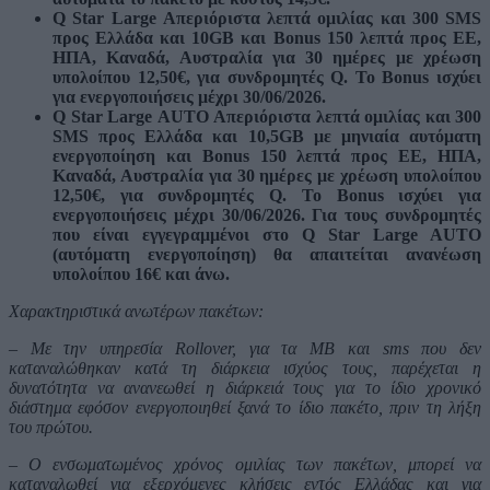
Q Star Large Απεριόριστα λεπτά ομιλίας και 300 SMS
προς Ελλάδα και 10GΒ και Bonus 150 λεπτά προς ΕΕ,
ΗΠΑ, Καναδά, Αυστραλία για 30 ημέρες με χρέωση
υπολοίπου 12,50€, για συνδρομητές Q. Το Bonus ισχύει
για ενεργοποιήσεις μέχρι 30/06/2026.
Q Star Large AUTO Απεριόριστα λεπτά ομιλίας και 300
SMS προς Ελλάδα και 10,5GB με μηνιαία αυτόματη
ενεργοποίηση και Bonus 150 λεπτά προς ΕΕ, ΗΠΑ,
Καναδά, Αυστραλία για 30 ημέρες με χρέωση υπολοίπου
12,50€, για συνδρομητές Q. Το Bonus ισχύει για
ενεργοποιήσεις μέχρι 30/06/2026. Για τους συνδρομητές
που είναι εγγεγραμμένοι στο Q Star Large AUTO
(αυτόματη ενεργοποίηση) θα απαιτείται ανανέωση
υπολοίπου 16€ και άνω.
Χαρακτηριστικά ανωτέρων πακέτων:
– Με την υπηρεσία Rollover, για τα MB και sms που δεν
καταναλώθηκαν κατά τη διάρκεια ισχύος τους, παρέχεται η
δυνατότητα να ανανεωθεί η διάρκειά τους για το ίδιο χρονικό
διάστημα εφόσον ενεργοποιηθεί ξανά το ίδιο πακέτο, πριν τη λήξη
του πρώτου.
– Ο ενσωματωμένος χρόνος ομιλίας των πακέτων, μπορεί να
καταναλωθεί για εξερχόμενες κλήσεις εντός Ελλάδας και για