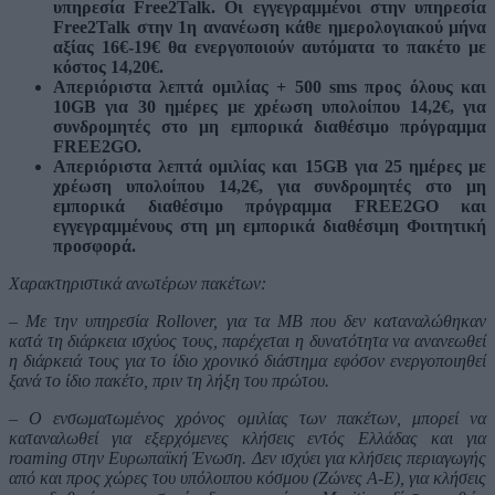
υπηρεσία Free2Talk. Οι εγγεγραμμένοι στην υπηρεσία
Free2Talk στην 1η ανανέωση κάθε ημερολογιακού μήνα
αξίας 16€-19€ θα ενεργοποιούν αυτόματα το πακέτο με
κόστος 14,20€.
Απεριόριστα λεπτά ομιλίας + 500 sms προς όλους και
10GΒ για 30 ημέρες με χρέωση υπολοίπου 14,2€, για
συνδρομητές στο μη εμπορικά διαθέσιμο πρόγραμμα
FREE2GO.
Απεριόριστα λεπτά ομιλίας και 15GΒ για 25 ημέρες με
χρέωση υπολοίπου 14,2€, για συνδρομητές στο μη
εμπορικά διαθέσιμο πρόγραμμα FREE2GO και
εγγεγραμμένους στη μη εμπορικά διαθέσιμη Φοιτητική
προσφορά.
Χαρακτηριστικά ανωτέρων πακέτων:
– Με την υπηρεσία Rollover, για τα MB που δεν καταναλώθηκαν
κατά τη διάρκεια ισχύος τους, παρέχεται η δυνατότητα να ανανεωθεί
η διάρκειά τους για το ίδιο χρονικό διάστημα εφόσον ενεργοποιηθεί
ξανά το ίδιο πακέτο, πριν τη λήξη του πρώτου.
– Ο ενσωματωμένος χρόνος ομιλίας των πακέτων, μπορεί να
καταναλωθεί για εξερχόμενες κλήσεις εντός Ελλάδας και για
roaming στην Ευρωπαϊκή Ένωση. Δεν ισχύει για κλήσεις περιαγωγής
από και προς χώρες του υπόλοιπου κόσμου (Ζώνες A-E), για κλήσεις