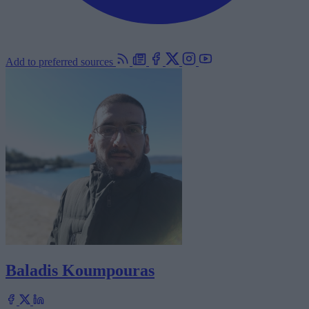
Add to preferred sources
Baladis Koumpouras