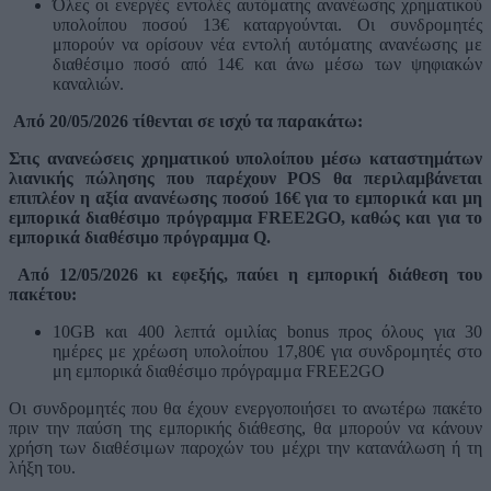
Όλες οι ενεργές εντολές αυτόματης ανανέωσης χρηματικού
υπολοίπου ποσού 13€ καταργούνται. Οι συνδρομητές
μπορούν να ορίσουν νέα εντολή αυτόματης ανανέωσης με
διαθέσιμο ποσό από 14€ και άνω μέσω των ψηφιακών
καναλιών.
Από 20/05/2026 τίθενται σε ισχύ τα παρακάτω:
Στις ανανεώσεις χρηματικού υπολοίπου μέσω καταστημάτων
λιανικής πώλησης που παρέχουν POS θα περιλαμβάνεται
επιπλέον η αξία ανανέωσης ποσού 16€ για το εμπορικά και μη
εμπορικά διαθέσιμο πρόγραμμα FREE2GO, καθώς και για το
εμπορικά διαθέσιμο πρόγραμμα Q.
Από 12/05/2026 κι εφεξής, παύει η εμπορική διάθεση του
πακέτου:
10
GB
και 400 λεπτά ομιλίας
bonus
προς όλους για 30
ημέρες με χρέωση υπολοίπου 17,80€ για συνδρομητές στο
μη εμπορικά διαθέσιμο πρόγραμμα FREE2GO
Οι συνδρομητές που θα έχουν ενεργοποιήσει τ
o
ανωτέρω πακέτο
πριν την παύση της εμπορικής διάθεσης, θα μπορούν να κάνουν
χρήση των διαθέσιμων παροχών του μέχρι την κατανάλωση ή τη
λήξη του.