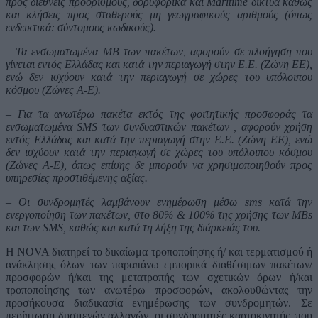
προς διεθνείς προορισμούς, δορυφορικά και Maritime δίκτυα καθώς
και κλήσεις προς σταθερούς μη γεωγραφικούς αριθμούς (όπως
ενδεικτικά: σύντομους κωδικούς).
– Τα ενσωματωμένα MB των πακέτων, αφορούν σε πλοήγηση που
γίνεται εντός Ελλάδας και κατά την περιαγωγή στην Ε.Ε. (Ζώνη EE),
ενώ δεν ισχύουν κατά την περιαγωγή σε χώρες του υπόλοιπου
κόσμου (Ζώνες A-E).
– Για τα ανωτέρω πακέτα εκτός της φοιτητικής προσφοράς τα
ενσωματωμένα SMS των συνδυαστικών πακέτων , αφορούν χρήση
εντός Ελλάδας και κατά την περιαγωγή στην Ε.Ε. (Ζώνη EE), ενώ
δεν ισχύουν κατά την περιαγωγή σε χώρες του υπόλοιπου κόσμου
(Ζώνες A-E), όπως επίσης δε μπορούν να χρησιμοποιηθούν προς
υπηρεσίες προστιθέμενης αξίας.
– Οι συνδρομητές λαμβάνουν ενημέρωση μέσω sms κατά την
ενεργοποίηση των πακέτων, στο 80% & 100% της χρήσης των MBs
και των SMS, καθώς και κατά τη λήξη της διάρκειάς του.
H NOVA διατηρεί το δικαίωμα τροποποίησης ή/ και τερματισμού ή
ανάκλησης όλων των παραπάνω εμπορικά διαθέσιμων πακέτων/
προσφορών ή/και της μετατροπής των σχετικών όρων ή/και
τροποποίησης των ανωτέρω προσφορών, ακολουθώντας την
προσήκουσα διαδικασία ενημέρωσης των συνδρομητών. Σε
περίπτωση δυσμενών αλλαγών, οι συνδρομητές καρτοκινητής, που