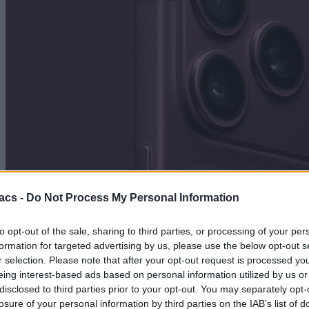
acs -
Do Not Process My Personal Information
to opt-out of the sale, sharing to third parties, or processing of your per
Technology
formation for targeted advertising by us, please use the below opt-out s
r selection. Please note that after your opt-out request is processed y
iPhone 18 Pro: Αυτές είναι οι ενδεχόμενες νέες τιμές
eing interest-based ads based on personal information utilized by us or
– Αυξήσεις κατά 250$ – 300$
disclosed to third parties prior to your opt-out. You may separately opt-
losure of your personal information by third parties on the IAB’s list of