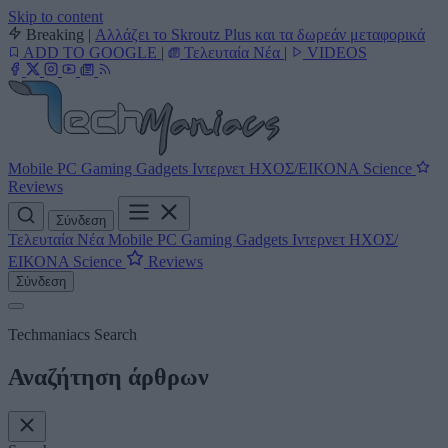
Skip to content
Breaking
|
Αλλάζει το Skroutz Plus και τα δωρεάν μεταφορικά
ADD TO GOOGLE
|
Τελευταία Νέα
|
VIDEOS
Mobile
PC
Gaming
Gadgets
Ιντερνετ
ΗΧΟΣ/ΕΙΚΟΝΑ
Science
Reviews
Σύνδεση
Τελευταία Νέα
Mobile
PC
Gaming
Gadgets
Ιντερνετ
ΗΧΟΣ/
ΕΙΚΟΝΑ
Science
Reviews
Σύνδεση
Techmaniacs Search
Αναζήτηση άρθρων