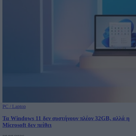
PC / Laptop
Τα Windows 11 δεν συστήνουν πλέον 32GB, αλλά η
Microsoft δεν πείθει