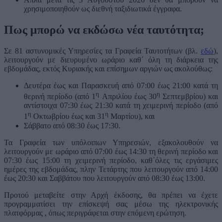
χρησιμοποιηθούν ως διεθνή ταξιδιωτικά έγγραφα.
Πως μπορώ να εκδώσω νέα ταυτότητα;
Σε 81 αστυνομικές Υπηρεσίες τα Γραφεία Ταυτοτήτων (βλ.
εδώ
),
λειτουργούν με διευρυμένο ωράριο καθ΄ όλη τη διάρκεια της
εβδομάδας, εκτός Κυριακής και επίσημων αργιών ως ακολούθως:
Δευτέρα έως και Παρασκευή από 07:00 έως 21:00 κατά τη
η
η
θερινή περίοδο (από 1
Απριλίου έως 30
Σεπτεμβρίου) και
αντίστοιχα 07:30 έως 21:30 κατά τη χειμερινή περίοδο (από
η
η
1
Οκτωβρίου έως και 31
Μαρτίου), και
Σάββατο από 08:30 έως 17:30.
Τα Γραφεία των υπόλοιπων Υπηρεσιών, εξακολουθούν να
λειτουργούν με ωράριο από 07:00 έως 14:30 τη θερινή περίοδο και
07:30 έως 15:00 τη χειμερινή περίοδο, καθ΄όλες τις εργάσιμες
ημέρες της εβδομάδας, πλην Τετάρτης που λειτουργούν από 14:00
έως 20:30 και Σαββάτου που λειτουργούν από 08:30 έως 13:00.
Προτού μεταβείτε στην Αρχή έκδοσης, θα πρέπει να έχετε
προγραμματίσει την επίσκεψή σας μέσω της ηλεκτρονικής
πλατφόρμας , όπως περιγράφεται στην επόμενη ερώτηση.