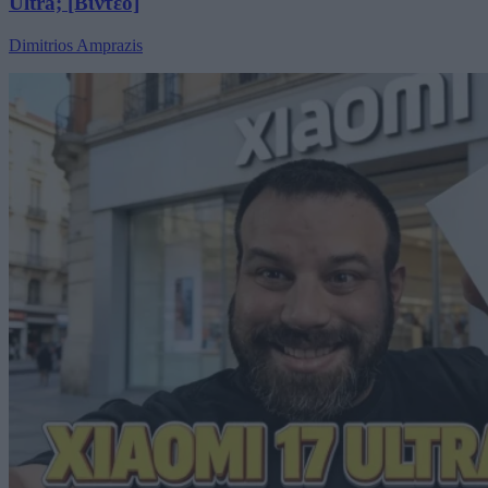
Ultra; [Βίντεο]
Dimitrios Amprazis