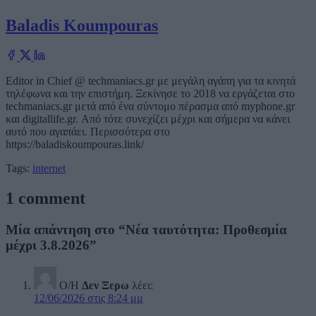
Baladis Koumpouras
Editor in Chief @ techmaniacs.gr με μεγάλη αγάπη για τα κινητά
τηλέφωνα και την επιστήμη. Ξεκίνησε το 2018 να εργάζεται στο
techmaniacs.gr μετά από ένα σύντομο πέρασμα από myphone.gr
και digitallife.gr. Από τότε συνεχίζει μέχρι και σήμερα να κάνει
αυτό που αγαπάει. Περισσότερα στο
https://baladiskoumpouras.link/
Tags:
internet
1 comment
Μία απάντηση στο “Νέα ταυτότητα: Προθεσμία
μέχρι 3.8.2026”
Ο/Η
Δεν Ξερω
λέει:
12/06/2026 στις 8:24 μμ