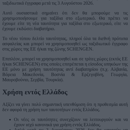
ταξιδιωτικά έγγραφα μετά τις 3 Αυγούστου 2026.
Αυτό ουσιαστικά σημαίνει ότι δεν θα μπορούμε να τις
χρησιμοποιήσουμε για ταξίδια στο εξωτερικό. Θα πρέπει να
έχουμε είτε τη νέα ταυτότητα για ταξίδια στο εξωτερικό, είτε να
έχουμε εκδώσει διαβατήριο.
Το νέου τύπου δελτίο ταυτότητας, πληροί όλα τα διεθνή πρότυπα
ασφαλείας και μπορεί να χρησιμοποιηθεί ως ταξιδιωτικό έγγραφο
στις χώρες της ΕΕ ή/και της ζώνης SCHENGEN.
Επιπλέον, μπορεί να χρησιμοποιηθεί και σε τρίτες χώρες (εκτός ΕΕ
ή/και SCHENGEN) στις οποίες επιτρέπεται η είσοδος υπηκόων της
ΕΕ μόνο με χρήση ταυτότητας αντί διαβατηρίου (π.χ. Αλβανία,
Βόρεια Μακεδονία, Βοσνία & Ερζεγοβίνη, Γεωργία,
Μαυροβούνιο, Σερβία, Τουρκία).
Χρήση εντός Ελλάδος
Αξίζει να γίνει πολύ σημαντική υπενθύμιση ότι η προθεσμία αυτή
δεν αφορά τη χρήση των ταυτοτήτων εντός Ελλάδος.
Οι νέες οι ταυτότητες συνεχίζουν να λειτουργούν και να
έχουν ισχύ κανονικά για χρήση εντός Ελλάδος.
Απλά μετά τις 3 Αυγούστου 2026 δεν θα μπορούν να