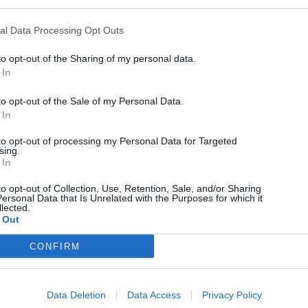
al Data Processing Opt Outs
to opt-out of the Sharing of my personal data.
Technology
 In
Αλλάζει το Skroutz Plus και τα δωρεάν μεταφορικά
to opt-out of the Sale of my Personal Data.
08/08/2026
 In
to opt-out of processing my Personal Data for Targeted
sing.
 In
to opt-out of Collection, Use, Retention, Sale, and/or Sharing
ersonal Data that Is Unrelated with the Purposes for which it
lected.
 Out
CONFIRM
Data Deletion
Data Access
Privacy Policy