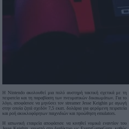
Η Nintendo ακολουθεί μια πολύ αυστηρή τακτική σχετικά με τη
πειρατεία και τη παραβίαση των πνευματικών δικαιωμάτων. Για το
λόγο, αποφάσισε να μηνύσει τον streamer Jesse Keighin με αγωγή
στην οποία ζητά σχεδόν 7,5 εκατ. δολάρια για φερόμενη πειρατεία
και ροή ακυκλοφόρητων παιχνιδιών και προώθηση emulators.
Η ιαπωνική εταιρεία αποφάσισε να κινηθεί νομικά εναντίον του
Jesse Keighin, γνωστό στο διαδίκτυο ως EveryGameGuru, καθώς