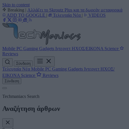
Skip to content
Breaking
|
Αλλάζει το Skroutz Plus και τα δωρεάν μεταφορικά
ADD TO GOOGLE
|
Τελευταία Νέα
|
VIDEOS
Mobile
PC
Gaming
Gadgets
Ιντερνετ
ΗΧΟΣ/ΕΙΚΟΝΑ
Science
Reviews
Σύνδεση
Τελευταία Νέα
Mobile
PC
Gaming
Gadgets
Ιντερνετ
ΗΧΟΣ/
ΕΙΚΟΝΑ
Science
Reviews
Σύνδεση
Techmaniacs Search
Αναζήτηση άρθρων