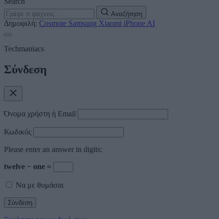
Search
Αναζήτηση
Δημοφιλή:
Cosmote
Samsung
Xiaomi
iPhone
AI
Techmaniacs
Σύνδεση
Όνομα χρήστη ή Email
Κωδικός
Please enter an answer in digits:
twelve − one =
Να με θυμάσαι