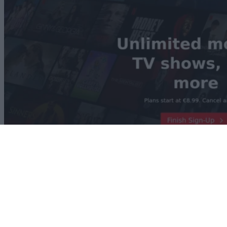
Technology
Μόλις ήρθε υποστήριξη Netflix σε 4K στον Chrome