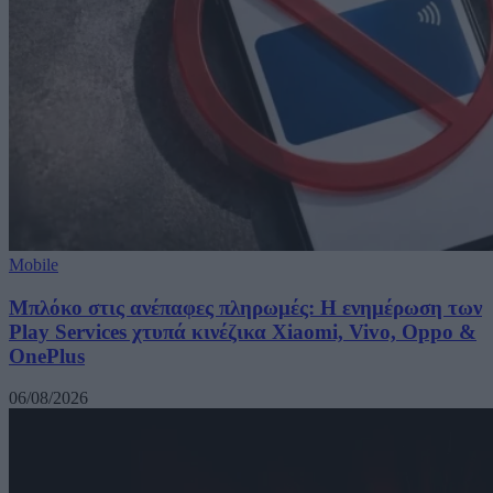
Mobile
Μπλόκο στις ανέπαφες πληρωμές: Η ενημέρωση των
Play Services χτυπά κινέζικα Xiaomi, Vivo, Oppo &
OnePlus
06/08/2026