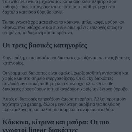
Τα switches είναι ο μηχανισμός κάτω από κάθε πλήκτρο που
καθορίζει πώς καταγράφεται το πάτημα, τι αίσθηση έχει στο
δάχτυλο και πόσο θόρυβο κάνει.
Τα πιο γνωστά χρώματα είναι τα κόκκινα, μπλε, καφέ, μαύρα και
κίτρινα, ενώ υπάρχουν και πιο εξειδικευμένες επιλογές όπως τα
ασημένια, τα διαφανή και τα πράσινα.
Οι τρεις βασικές κατηγορίες
Στην πράξη, οι περισσότεροι διακόπτες χωρίζονται σε τρεις βασικές
κατηγορίες.
Οι γραμμικοί διακόπτες είναι ομαλοί, χωρίς αισθητή αντίσταση και
χωρίς κλικ στο σημείο ενεργοποίησης. Οι clicky διακόπτες
συνδυάζουν απτική αίσθηση και έντονο ήχο κλικ. Οι tactile
διακόπτες προσφέρουν απτική ανάδραση χωρίς τον έντονο θόρυβο.
Αυτές οι διαφορές επηρεάζουν άμεσα τη χρήση. Άλλοι προτιμούν
ταχύτητα για gaming, άλλοι μεγαλύτερη ακρίβεια για πολύωρη
πληκτρολόγηση και άλλοι μια ισορροπία ανάμεσα στα δύο.
Κόκκινα, κίτρινα και μαύρα: Οι πιο
γνωστοί linear διακόπτες