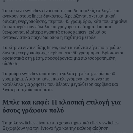
Τα κόκκινα switches είναι από τις πιο δημοφιλείς επιλογές και
ανήκουν στους linear διακόπτες. Χρειάζονται σχετικά μικρή
δύναμη ενεργοποίησης, περίπου 45 γραμμάρια, κάτι που σημαίνει
ότι καταγράφουν εύκολα και γρήγορα το πάτημα. Για αυτό
θεωρούνται ιδιαίτερα αγαπητά στους gamers, ειδικά σε
ανταγωνιστικά παιχνίδια όπου η ταχύτητα μετράει.
Τα κίτρινα είναι επίσης linear, αλλά κινούνται λίγο πιο ψηλά σε
δύναμη ενεργοποίησης, περίπου στα 50 γραμμάρια. Βρίσκονται
ουσιαστικά στη μέση, προσφέροντας μια πιο ισορροπημένη
αίσθηση.
Τα μαύρα switches απαιτούν μεγαλύτερη πίεση, περίπου 60
γραμμάρια. Αυτό τα κάνει πιο ελεγχόμενα και συχνά πιο
κατάλληλα για χρήστες που θέλουν μεγαλύτερη ακρίβεια και
λιγότερα τυχαία πατήματα.
Μπλε και καφέ: Η κλασική επιλογή για
όσους γράφουν πολύ
Τα μπλε switches είναι τα πιο χαρακτηριστικά clicky switches.
Ξεχωρίζουν για τον έντονο ήχο και την καθαρή αίσθηση