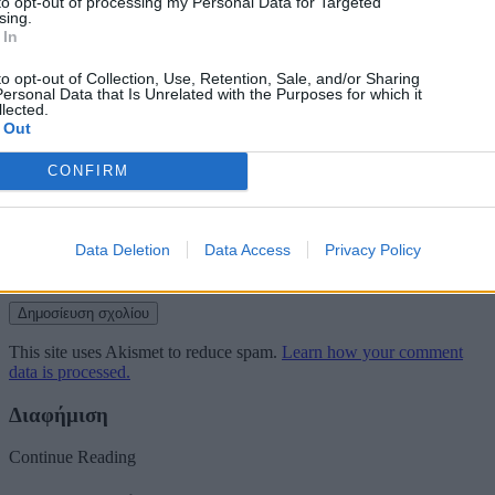
to opt-out of processing my Personal Data for Targeted
Σχόλιο
*
sing.
 In
to opt-out of Collection, Use, Retention, Sale, and/or Sharing
ersonal Data that Is Unrelated with the Purposes for which it
lected.
 Out
CONFIRM
Όνομα
*
Email
*
Data Deletion
Data Access
Privacy Policy
Ιστότοπος
This site uses Akismet to reduce spam.
Learn how your comment
data is processed.
Διαφήμιση
Continue Reading