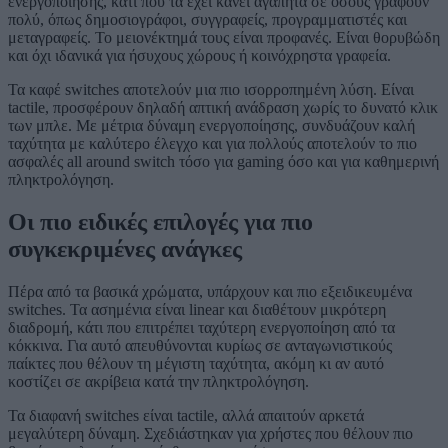
ενεργοποίησης, κάτι που τα έχει κάνει αγαπητά σε όσους γράφουν
πολύ, όπως δημοσιογράφοι, συγγραφείς, προγραμματιστές και
μεταγραφείς. Το μειονέκτημά τους είναι προφανές. Είναι θορυβώδη
και όχι ιδανικά για ήσυχους χώρους ή κοινόχρηστα γραφεία.
Τα καφέ switches αποτελούν μια πιο ισορροπημένη λύση. Είναι
tactile, προσφέρουν δηλαδή απτική ανάδραση χωρίς το δυνατό κλικ
των μπλε. Με μέτρια δύναμη ενεργοποίησης, συνδυάζουν καλή
ταχύτητα με καλύτερο έλεγχο και για πολλούς αποτελούν το πιο
ασφαλές all around switch τόσο για gaming όσο και για καθημερινή
πληκτρολόγηση.
Οι πιο ειδικές επιλογές για πιο
συγκεκριμένες ανάγκες
Πέρα από τα βασικά χρώματα, υπάρχουν και πιο εξειδικευμένα
switches. Τα ασημένια είναι linear και διαθέτουν μικρότερη
διαδρομή, κάτι που επιτρέπει ταχύτερη ενεργοποίηση από τα
κόκκινα. Για αυτό απευθύνονται κυρίως σε ανταγωνιστικούς
παίκτες που θέλουν τη μέγιστη ταχύτητα, ακόμη κι αν αυτό
κοστίζει σε ακρίβεια κατά την πληκτρολόγηση.
Τα διαφανή switches είναι tactile, αλλά απαιτούν αρκετά
μεγαλύτερη δύναμη. Σχεδιάστηκαν για χρήστες που θέλουν πιο