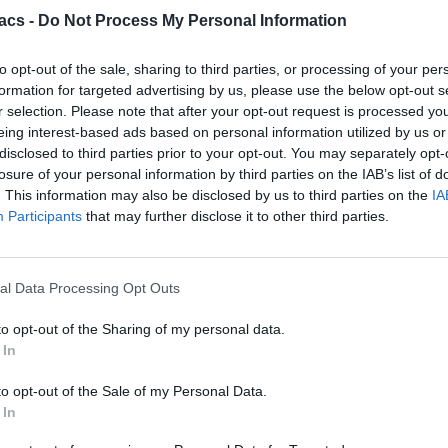
acs -
Do Not Process My Personal Information
to opt-out of the sale, sharing to third parties, or processing of your per
formation for targeted advertising by us, please use the below opt-out s
r selection. Please note that after your opt-out request is processed y
Fotis Dimitrakopoulos
eing interest-based ads based on personal information utilized by us or
disclosed to third parties prior to your opt-out. You may separately opt-
Από παιδί με μάγευε η επιστήμη και η τεχνολογία και για αυτό
losure of your personal information by third parties on the IAB’s list of
αποφάσισα να σπουδάσω ακριβώς αυτό. Τώρα αυτές οι γνώσεις
. This information may also be disclosed by us to third parties on the
IA
μου με βοηθούν να μεταδώσω την πληροφορία σε περισσότερο
Participants
that may further disclose it to other third parties.
κόσμο. Έχοντας εργαστεί σε αρκετά μέσα, μικρά και μεγάλα,
φαίνεται πως βρήκα το σπίτι μου στο Techmaniacs
Tags:
μηχανικα πληκτρολογια
al Data Processing Opt Outs
No comments
to opt-out of the Sharing of my personal data.
 In
Αφήστε μια απάντηση
to opt-out of the Sale of my Personal Data.
Η ηλ. διεύθυνση σας δεν δημοσιεύεται.
Τα υποχρεωτικά πεδία
 In
σημειώνονται με
*