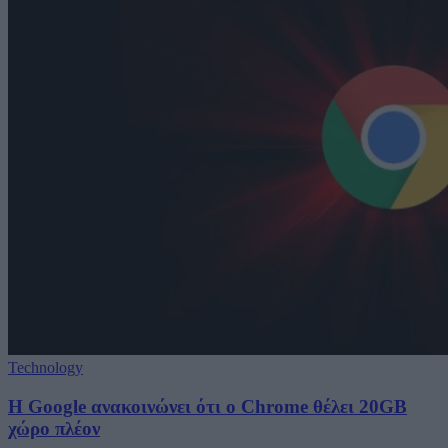
Technology
Η Google ανακοινώνει ότι ο Chrome θέλει 20GB
χώρο πλέον