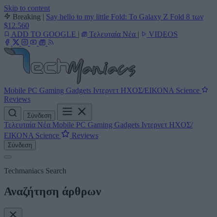
Skip to content
Breaking
|
Say hello to my little Fold: Το Galaxy Z Fold 8 των
$12.560
ADD TO GOOGLE
|
Τελευταία Νέα
|
VIDEOS
Mobile
PC
Gaming
Gadgets
Ιντερνετ
ΗΧΟΣ/ΕΙΚΟΝΑ
Science
Reviews
Σύνδεση
Τελευταία Νέα
Mobile
PC
Gaming
Gadgets
Ιντερνετ
ΗΧΟΣ/
ΕΙΚΟΝΑ
Science
Reviews
Σύνδεση
Techmaniacs Search
Αναζήτηση άρθρων