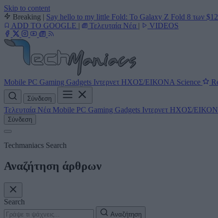
Skip to content
Breaking
|
Say hello to my little Fold: Το Galaxy Z Fold 8 των $1
ADD TO GOOGLE
|
Τελευταία Νέα
|
VIDEOS
Mobile
PC
Gaming
Gadgets
Ιντερνετ
ΗΧΟΣ/ΕΙΚΟΝΑ
Science
Re
Σύνδεση
Τελευταία Νέα
Mobile
PC
Gaming
Gadgets
Ιντερνετ
ΗΧΟΣ/ΕΙΚΟ
Σύνδεση
Techmaniacs Search
Αναζήτηση άρθρων
Search
Αναζήτηση