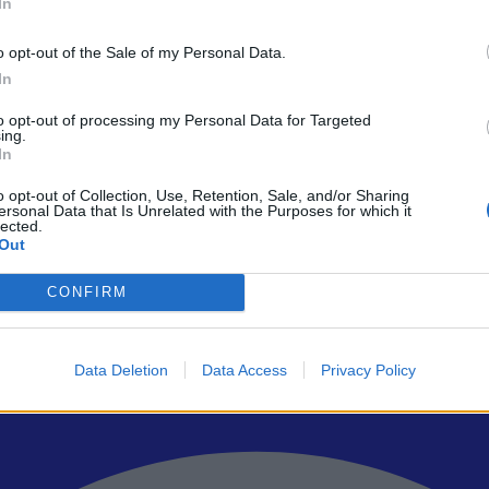
In
των iPhone
o opt-out of the Sale of my Personal Data.
In
to opt-out of processing my Personal Data for Targeted
ing.
ρώτοι όλα τα τεχνολογικά νέα, ή προσθέστε μας στον RSS feed reader
In
o opt-out of Collection, Use, Retention, Sale, and/or Sharing
ersonal Data that Is Unrelated with the Purposes for which it
lected.
Out
CONFIRM
Data Deletion
Data Access
Privacy Policy