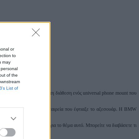
sonal or
ection to
ou may
 personal
out of the
 downstream
B’s List of
όμως η BMW προχώρησε στη διάθεση ενός universal phone mount που
αστής της συσκευής ή η εταιρεία που έφτιαξε το αξεσουάρ. Η BMW
επίσημες διευκρινήσεις για το θέμα αυτό. Μπορείτε να διαβάσετε τι