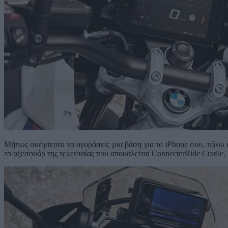
Μήπως σκέφτεσαι να αγοράσεις μια βάση για το iPhone σου, πάνω σ
το αξεσουάρ της τελευταίας που αποκαλείται ConnecterRide Cradle.