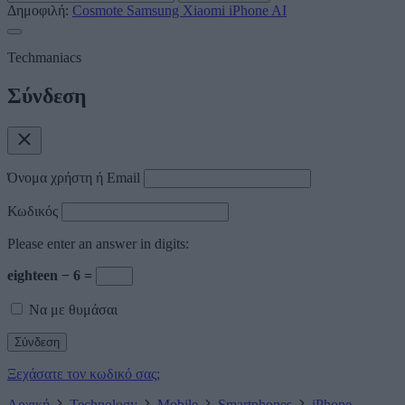
Δημοφιλή:
Cosmote
Samsung
Xiaomi
iPhone
AI
Techmaniacs
Σύνδεση
Όνομα χρήστη ή Email
Κωδικός
Please enter an answer in digits:
eighteen − 6 =
Να με θυμάσαι
Ξεχάσατε τον κωδικό σας;
Αρχική
Technology
Mobile
Smartphones
iPhone