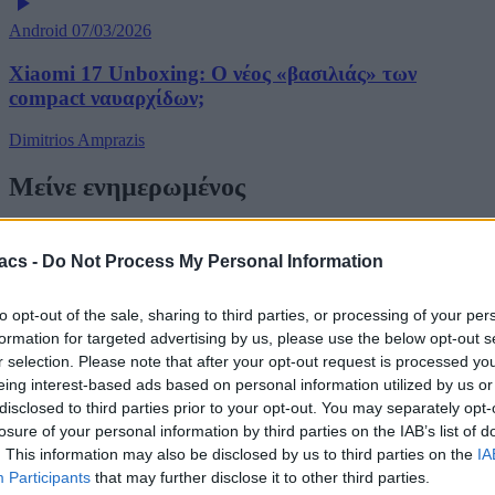
Android
07/03/2026
Xiaomi 17 Unboxing: Ο νέος «βασιλιάς» των
compact ναυαρχίδων;
Dimitrios Amprazis
Μείνε ενημερωμένος
Ακολούθησέ μας στα social media και πρόσθεσέ μας στις
αγαπημένες σου πηγές για να μη χάνεις καμία είδηση.
acs -
Do Not Process My Personal Information
to opt-out of the sale, sharing to third parties, or processing of your per
Add to Google
Google News
formation for targeted advertising by us, please use the below opt-out s
r selection. Please note that after your opt-out request is processed y
eing interest-based ads based on personal information utilized by us or
disclosed to third parties prior to your opt-out. You may separately opt-
losure of your personal information by third parties on the IAB’s list of
. This information may also be disclosed by us to third parties on the
IA
Participants
that may further disclose it to other third parties.
Νέα γύρω από τον κόσμο της τεχνολογίας και αναλυτικές