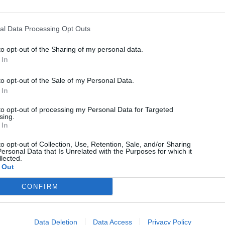
παρουσιάσεις συσκευών και gadgets! Το Techmaniacs είναι το πιο
έγκυρο και έγκαιρο ελληνικό τεχνολογικό blog, με αποκλειστικές
πληροφορίες που κάνουν τον γύρο του κόσμου.
al Data Processing Opt Outs
Techmaniacs.gr - Η τεχνολογία στα καλύτερά της!
to opt-out of the Sharing of my personal data.
Επικοινωνήστε μαζί μας:
techmaniacs.gr@gmail.com
 In
to opt-out of the Sale of my Personal Data.
 In
© Techmaniacs 2026
ΕΠΙΚΟΙΝΩΝΙΑ
ΟΡΟΙ ΧΡΗΣΗΣ
ΤΑΥΤΟΤΗΤΑ
to opt-out of processing my Personal Data for Targeted
sing.
 In
to opt-out of Collection, Use, Retention, Sale, and/or Sharing
ersonal Data that Is Unrelated with the Purposes for which it
lected.
 Out
CONFIRM
Data Deletion
Data Access
Privacy Policy