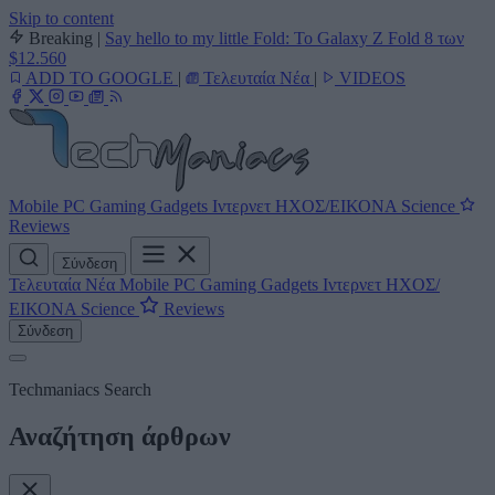
Skip to content
Breaking
|
Say hello to my little Fold: Το Galaxy Z Fold 8 των
$12.560
ADD TO GOOGLE
|
Τελευταία Νέα
|
VIDEOS
Mobile
PC
Gaming
Gadgets
Ιντερνετ
ΗΧΟΣ/ΕΙΚΟΝΑ
Science
Reviews
Σύνδεση
Τελευταία Νέα
Mobile
PC
Gaming
Gadgets
Ιντερνετ
ΗΧΟΣ/
ΕΙΚΟΝΑ
Science
Reviews
Σύνδεση
Techmaniacs Search
Αναζήτηση άρθρων