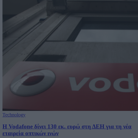
Technology
H Vodafone δίνει 130 εκ. ευρώ στη ΔΕΗ για τη νέα
εταιρεία οπτικών ινών