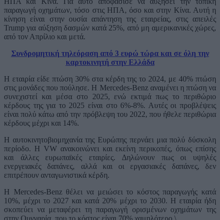
ΗΠΑ και Κίνα. Για αυτό αποφάσισε να αυξήσει την τοπική
παραγωγή οχημάτων, τόσο στις ΗΠΑ, όσο και στην Κίνα. Αυτή η
κίνηση είναι στην ουσία απάντηση της εταιρείας, στις απειλές
Trump για αύξηση δασμών κατά 25%, από μη αμερικανικές χώρες,
από τον Απρίλιο και μετά.
Συνδρομητική τηλεόραση από 3 ευρώ τώρα και σε όλη την
καρτοκινητή στην Ελλάδα
Η εταιρία είδε πτώση 30% στα κέρδη της το 2024, με 40% πτώση
στις μονάδες που πούλησε. Η Mercedes-Benz αναμένει η πτώση να
συνεχιστεί και μέσα στο 2025, ενώ εκτιμά πως το περιθώριο
κέρδους της για το 2025 είναι στο 6%-8%. Αυτές οι προβλέψεις
είναι πολύ κάτω από την πρόβλεψη του 2022, που ήθελε περιθώρια
κέρδους μέχρι και 14%.
Η αυτοκινητοβιομηχανία της Ευρώπης περνάει μια πολύ δύσκολη
περίοδο. Η VW ανακοινώνει και εκείνη περικοπές, όπως επίσης
και άλλες ευρωπαϊκές εταιρίες. Δηλώνουν πως οι υψηλές
ενεργειακές δαπάνες, αλλά και οι εργασιακές δαπάνες, δεν
επιτρέπουν ανταγωνιστικά κέρδη.
Η Mercedes-Benz θέλει να μειώσει το κόστος παραγωγής κατά
10%, μέχρι το 2027 και κατά 20% μέχρι το 2030. Η εταιρία ήδη
σκοπεύει να μεταφέρει τη παραγωγή ορισμένων οχημάτων της
στην Ουγγαρία, που το κόστος είναι 70% χαμηλότερο.\