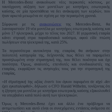
Η Mercedes-Benz ανακοίνωσε νέες περικοπές κόστους, με
ταυτόχρονη αύξηση των μοντέλων με κινητήρες εσωτερικής
καύσης, σε μία προσπάθεια να δει ανάκαμψη των κερδών, που
ήταν αρκετά μειωμένα σε σχέση με την περασμένη χρονιά.
Σύμφωνα με τις
ανακοινώσεις
της Mercedes-Benz, θα
λανσαριστούν 19 νέα μοντέλα με κινητήρες εσωτερικής καύσης και
μόνο 17 ηλεκτρικά, μέχρι το τέλος του 2027. Η γερμανική εταιρία
κάνει στροφή στρα παραδοσιακά καύσιμα, αφού είδε πτώση
πωλήσεων στα ηλεκτρικά της, κατά 25%.
Τα περισσότερα αυτοκίνητα της εταιρίας θα ανήκουν στην
πολυτελή κατηγορία της, δείχνοντάς πως θέλει να παραμείνει
προσηλωμένη στην στρατηγική της, που θέλει ποιότητα και όχι
ποσότητα. Όμως, αναλυτές, επενδυτές και συνδικαλιστές της
εταιρίας, εκφράζουν τις ανησυχίες τους για την στρατηγική της
εταιρίας.
«
Η στρατηγική της αξίας έναντι του όγκου παραμένει σε ισχύ -δεν
έχει εγκαταλειφθεί
», δήλωσε ο CFO Harald Wilhelm, τονίζοντας ότι
η ζήτηση για μοντέλα με κινητήρα εσωτερικής καύσης εξακολουθεί
να υπερβαίνει κατά πολύ αυτή των ηλεκτρικών.
Όμως η Mercedes-Benz έχει και άλλο ένα πρόβλημα να
αντιμετωπίσει και αυτό είναι οι συνεχόμενες εντάσεις ανάμεσα σε