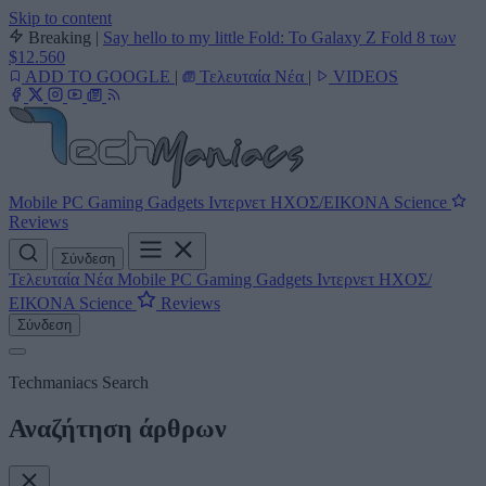
Skip to content
Breaking
|
Say hello to my little Fold: Το Galaxy Z Fold 8 των
$12.560
ADD TO GOOGLE
|
Τελευταία Νέα
|
VIDEOS
Mobile
PC
Gaming
Gadgets
Ιντερνετ
ΗΧΟΣ/ΕΙΚΟΝΑ
Science
Reviews
Σύνδεση
Τελευταία Νέα
Mobile
PC
Gaming
Gadgets
Ιντερνετ
ΗΧΟΣ/
ΕΙΚΟΝΑ
Science
Reviews
Σύνδεση
Techmaniacs Search
Αναζήτηση άρθρων