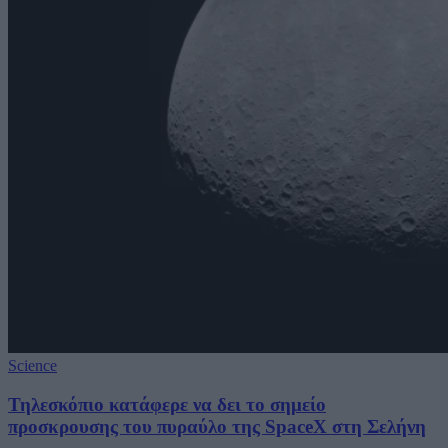
Science
Τηλεσκόπιο κατάφερε να δει το σημείο
προσκρουσης του πυραύλο της SpaceX στη Σελήνη