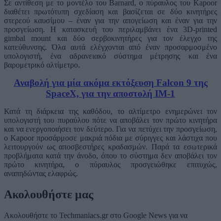
Σε αντίθεση με το μοντέλο του Barnard, ο πύραυλος του Kapoor
διαθέτει πρωτότυπη σχεδίαση και βασίζεται σε δύο κινητήρες
στερεού καυσίμου – έναν για την απογείωση και έναν για την
προσγείωση. Η κατασκευή του περιλαμβάνει ένα 3D-printed
gimbal mount και δύο σερβοκινητήρες για τον έλεγχο της
κατεύθυνσης. Όλα αυτά ελέγχονται από έναν προσαρμοσμένο
υπολογιστή, ένα αδρανειακό σύστημα μέτρησης και ένα
βαρομετρικό αλτίμετρο.
Αναβολή για μία ακόμα εκτόξευση Falcon 9 της
SpaceX, για την αποστολή IM-1
Κατά τη διάρκεια της καθόδου, το αλτίμετρο ενημερώνει τον
υπολογιστή του πυραύλου πότε να αποβάλει τον πρώτο κινητήρα
και να ενεργοποιήσει τον δεύτερο. Για να πετύχει την προσγείωση,
ο Kapoor προσάρμοσε μακριά πόδια με σύριγγες και λάστιχα που
λειτουργούν ως αποσβεστήρες κραδασμών. Παρά τα εσωτερικά
προβλήματα κατά την άνοδο, όπου το σύστημα δεν αποβάλει τον
πρώτο κινητήρα, ο πύραυλος προσγειώθηκε επιτυχώς,
αναπηδώντας ελαφρώς.
Ακολουθήστε μας
Ακολουθήστε το Techmaniacs.gr στο Google News για να