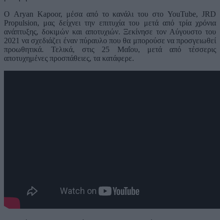
Ο Aryan Kapoor, μέσα από το κανάλι του στο YouTube, JRD
Propulsion, μας δείχνει την επιτυχία του μετά από τρία χρόνια
ανάπτυξης, δοκιμών και αποτυχιών. Ξεκίνησε τον Αύγουστο του
2021 να σχεδιάζει έναν πύραυλο που θα μπορούσε να προσγειωθεί
προωθητικά. Τελικά, στις 25 Μαΐου, μετά από τέσσερις
αποτυχημένες προσπάθειες, τα κατάφερε.