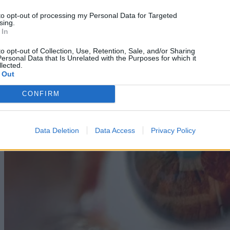
to opt-out of processing my Personal Data for Targeted
sing.
 In
to opt-out of Collection, Use, Retention, Sale, and/or Sharing
ersonal Data that Is Unrelated with the Purposes for which it
lected.
 Out
CONFIRM
Data Deletion
Data Access
Privacy Policy