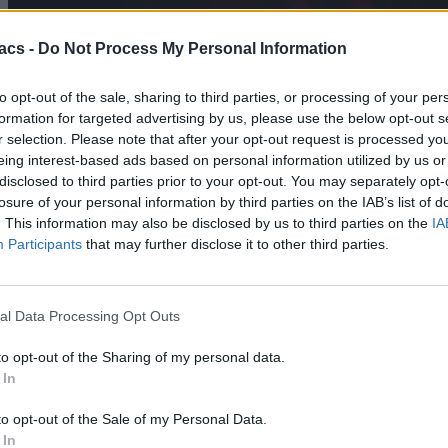
acs -
Do Not Process My Personal Information
to opt-out of the sale, sharing to third parties, or processing of your per
formation for targeted advertising by us, please use the below opt-out s
r selection. Please note that after your opt-out request is processed y
eing interest-based ads based on personal information utilized by us or
disclosed to third parties prior to your opt-out. You may separately opt-
losure of your personal information by third parties on the IAB’s list of
. This information may also be disclosed by us to third parties on the
IA
Participants
that may further disclose it to other third parties.
al Data Processing Opt Outs
Technology
to opt-out of the Sharing of my personal data.
Η Google ανακοινώνει ότι ο Chrome θέλει 20GB
 In
χώρο πλέον
to opt-out of the Sale of my Personal Data.
06/08/2026
 In