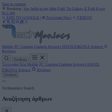
Skip to content
Breaking
|
Say hello to my little Fold: Το Galaxy Z Fold 8 των
$12.560
ADD TO GOOGLE
|
Τελευταία Νέα
|
VIDEOS
Mobile
PC
Gaming
Gadgets
Ιντερνετ
ΗΧΟΣ/ΕΙΚΟΝΑ
Science
Reviews
Σύνδεση
Τελευταία Νέα
Mobile
PC
Gaming
Gadgets
Ιντερνετ
ΗΧΟΣ/
ΕΙΚΟΝΑ
Science
Reviews
Σύνδεση
Techmaniacs Search
Αναζήτηση άρθρων