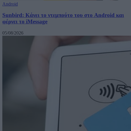
Android
Sunbird: Κάνει το ντεμπούτο του στο Android και
φέρνει το iMessage
05/08/2026