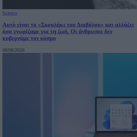
Science
Αυτό είναι το «Σκουλήκι του Διαβόλου» και αλλάζει
όσα γνωρίζαμε για τη ζωή. Οι άνθρωποι δεν
κυβερνάμε τον κόσμο
08/08/2026