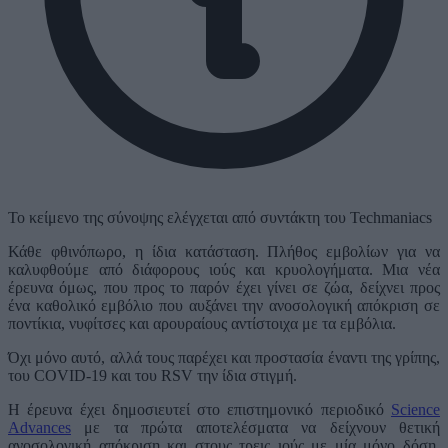
Το κείμενο της σύνοψης ελέγχεται από συντάκτη του Techmaniacs
Κάθε φθινόπωρο, η ίδια κατάσταση. Πλήθος εμβολίων για να
καλυφθούμε από διάφορους ιούς και κρυολογήματα. Μια νέα
έρευνα όμως, που προς το παρόν έχει γίνει σε ζώα, δείχνει προς
ένα καθολικό εμβόλιο που αυξάνει την ανοσολογική απόκριση σε
ποντίκια, νυφίτσες και αρουραίους αντίστοιχα με τα εμβόλια.
Όχι μόνο αυτό, αλλά τους παρέχει και προστασία έναντι της γρίπης,
του COVID-19 και του RSV την ίδια στιγμή.
Η έρευνα έχει δημοσιευτεί στο επιστημονικό περιοδικό
Science
Advances
με τα πρώτα αποτελέσματα να δείχνουν θετική
ανοσολογική απόκριση και στους τρεις ιούς με μία μόνο δόση.