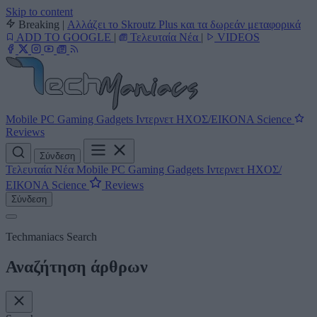
Skip to content
Breaking
|
Αλλάζει το Skroutz Plus και τα δωρεάν μεταφορικά
ADD TO GOOGLE
|
Τελευταία Νέα
|
VIDEOS
Mobile
PC
Gaming
Gadgets
Ιντερνετ
ΗΧΟΣ/ΕΙΚΟΝΑ
Science
Reviews
Σύνδεση
Τελευταία Νέα
Mobile
PC
Gaming
Gadgets
Ιντερνετ
ΗΧΟΣ/
ΕΙΚΟΝΑ
Science
Reviews
Σύνδεση
Techmaniacs Search
Αναζήτηση άρθρων