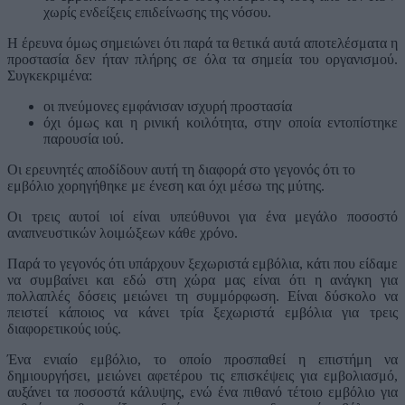
χωρίς ενδείξεις επιδείνωσης της νόσου.
Η έρευνα όμως σημειώνει ότι παρά τα θετικά αυτά αποτελέσματα η
προστασία δεν ήταν πλήρης σε όλα τα σημεία του οργανισμού.
Συγκεκριμένα:
οι πνεύμονες εμφάνισαν ισχυρή προστασία
όχι όμως και η ρινική κοιλότητα, στην οποία εντοπίστηκε
παρουσία ιού.
Οι ερευνητές αποδίδουν αυτή τη διαφορά στο γεγονός ότι το
εμβόλιο χορηγήθηκε με ένεση και όχι μέσω της μύτης.
Οι τρεις αυτοί ιοί είναι υπεύθυνοι για ένα μεγάλο ποσοστό
αναπνευστικών λοιμώξεων κάθε χρόνο.
Παρά το γεγονός ότι υπάρχουν ξεχωριστά εμβόλια, κάτι που είδαμε
να συμβαίνει και εδώ στη χώρα μας είναι ότι η ανάγκη για
πολλαπλές δόσεις μειώνει τη συμμόρφωση. Είναι δύσκολο να
πειστεί κάποιος να κάνει τρία ξεχωριστά εμβόλια για τρεις
διαφορετικούς ιούς.
Ένα ενιαίο εμβόλιο, το οποίο προσπαθεί η επιστήμη να
δημιουργήσει, μειώνει αφετέρου τις επισκέψεις για εμβολιασμό,
αυξάνει τα ποσοστά κάλυψης, ενώ ένα πιθανό τέτοιο εμβόλιο για