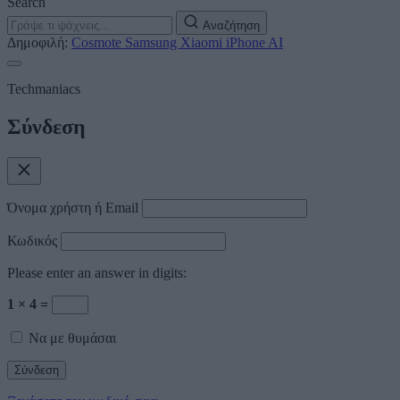
Search
Αναζήτηση
Δημοφιλή:
Cosmote
Samsung
Xiaomi
iPhone
AI
Techmaniacs
Σύνδεση
Όνομα χρήστη ή Email
Κωδικός
Please enter an answer in digits:
1 × 4 =
Να με θυμάσαι