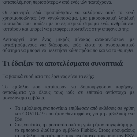
καταπολέμηση περισσότερων από ενός ιών ταυτόχρονα.
Οι ερευνητές εδώ προσπάθησαν να καλύψουν αυτό το κενό
χρησιμοποιώντας ένα νανολιποσώμα, μια μικροσκοπική λιπιδική
φυσαλίδα που μοιάζει με το εξωτερικό στρώμα ενός ανθρώπινου
κυττάρου και μπορεί να μεταφέρει πρωτεΐνες στην επιφάνειά της.
Λειτουργεί σαν ένας μικρός πίνακας ανακοινώσεων με
καταζητούμενους για διάφορους ιούς, ώστε το ανοσοποιητικό
σύστημα να μπορεί να μελετήσει κάθε πρόσωπο και να το θυμηθεί.
Τι έδειξαν τα αποτελέσματα συνοπτικά
Τα βασικά ευρήματα της έρευνας είναι τα εξής:
Το εμβόλιο που κατάφεραν να δημιουργήσουν παρήγαγε
αντισώματα για όλους τους ιούς σε επίπεδα αντίστοιχα με
μονοδύναμα εμβόλια.
Τα εμβολιασμένα ποντίκια επιβίωσαν από εκθέσεις σε γρίπη
και COVID-19 που ήταν θανατηφόρες για μη εμβολιασμένα
ζώα.
Στις νυφίτσες η προστασία από τη γρίπη ήταν συγκρίσιμη με
το εμπορικά διαθέσιμο εμβόλιο Flublok. Στους αρουραίους
το εμβόλιο προστάτευσε τους πνεύμονές τους από τον RSV