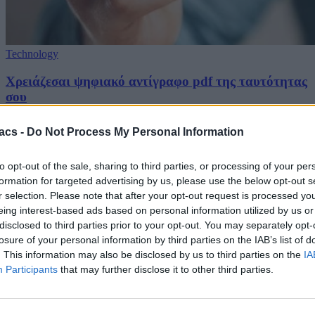
Technology
Χρειάζεσαι ψηφιακό αντίγραφο pdf της ταυτότητας
σου
08/08/2026
acs -
Do Not Process My Personal Information
Techmaniacs Originals
to opt-out of the sale, sharing to third parties, or processing of your per
formation for targeted advertising by us, please use the below opt-out s
Reviews
r selection. Please note that after your opt-out request is processed y
Unboxing.
eing interest-based ads based on personal information utilized by us or
disclosed to third parties prior to your opt-out. You may separately opt-
Honest, direct, and hands-on. We benchmark, test, and daily-drive
losure of your personal information by third parties on the IAB’s list of
the latest tech so you know what is actually worth your money.
. This information may also be disclosed by us to third parties on the
IA
Participants
that may further disclose it to other third parties.
Subscribe to Channel
Swipe Reviews