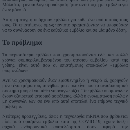
Μάλιστα, η ανοσολογική απόκριση ήταν αντίστοιχη με εμβόλια για
έναν μόνο ιό.
Αυτή τη στιγμή υπάρχουν εμβόλια για κάθε ένα από αυτούς τους
ιούς. Οι επιστήμονες όμως πάντοτε οραματίζονταν να μπορούσαν
να το συνδυάσουν σε ένα καθολικό εμβόλιο και σε μία μόνο δόση.
Το πρόβλημα
Τα περισσότερα εμβόλια που χρησιμοποιούνται εδώ και πολλά
χρόνια, συμπεριλαμβανομένου του ετήσιου εμβολίου κατά της
γρίπης, είναι αυτό που οι επιστήμονες αποκαλούν «εμβόλια
υπομονάδων».
Αντί να χρησιμοποιούν έναν εξασθενημένο ή νεκρό ιό, χορηγούν
μόνο ένα τμήμα του, συνήθως μια πρωτεΐνη που το ανοσοποιητικό
σύστημα μπορεί να μάθει να αναγνωρίζει. Τα εμβόλια υπομονάδων
έχουν εξαιρετικό ιστορικό ασφάλειας, αλλά η ενσωμάτωση πολλών
μη συγγενών ιών σε ένα από αυτά αποτελεί ένα επίμονο τεχνικό
πρόβλημα.
Νεότερες προσεγγίσεις, όπως η τεχνολογία mRNA που βρίσκεται
πίσω από ορισμένα εμβόλια κατά της COVID-19, έχουν δείξει
αρχικά ενθαρρυντικά αποτελέσματα όσον αφορά την