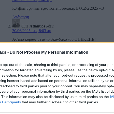
Κλέβεις βγαίνεις έξω. Torrent φυλακή. Ελλάδα 2025 v.3
Απάντηση
Ο/Η
Atlantios
λέει:
30/06/2025 στις 8:03 πμ
Αστείο κυρίως μετά το σκάνδαλο του ΟΠΕΚΕΠΕ!
Απάντηση
acs -
Do Not Process My Personal Information
Αφήστε μια απάντηση
to opt-out of the sale, sharing to third parties, or processing of your per
Η ηλ. διεύθυνση σας δεν δημοσιεύεται.
Τα υποχρεωτικά πεδία
formation for targeted advertising by us, please use the below opt-out s
σημειώνονται με
*
r selection. Please note that after your opt-out request is processed y
eing interest-based ads based on personal information utilized by us or
Σχόλιο
*
disclosed to third parties prior to your opt-out. You may separately opt-
losure of your personal information by third parties on the IAB’s list of
. This information may also be disclosed by us to third parties on the
IA
Participants
that may further disclose it to other third parties.