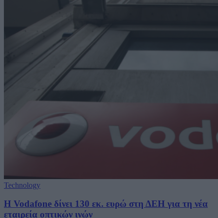
Technology
H Vodafone δίνει 130 εκ. ευρώ στη ΔΕΗ για τη νέα
εταιρεία οπτικών ινών