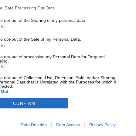
al Data Processing Opt Outs
Όνομα
*
to opt-out of the Sharing of my personal data.
Email
*
 In
Ιστότοπος
to opt-out of the Sale of my Personal Data.
 In
This site uses Akismet to reduce spam.
Learn how your comment
to opt-out of processing my Personal Data for Targeted
data is processed.
sing.
 In
Διαφήμιση
to opt-out of Collection, Use, Retention, Sale, and/or Sharing
ersonal Data that Is Unrelated with the Purposes for which it
Continue Reading
lected.
 Out
More Stories
CONFIRM
More
Data Deletion
Data Access
Privacy Policy