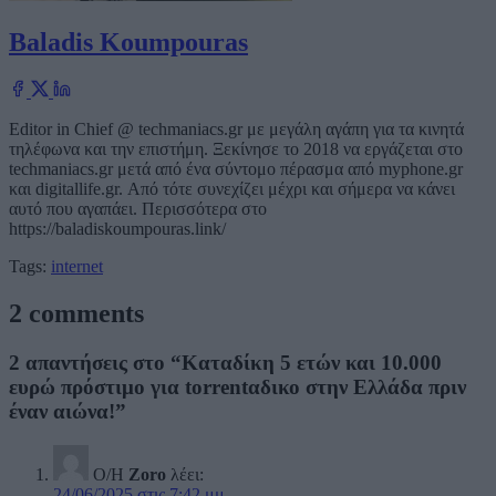
Baladis Koumpouras
Editor in Chief @ techmaniacs.gr με μεγάλη αγάπη για τα κινητά
τηλέφωνα και την επιστήμη. Ξεκίνησε το 2018 να εργάζεται στο
techmaniacs.gr μετά από ένα σύντομο πέρασμα από myphone.gr
και digitallife.gr. Από τότε συνεχίζει μέχρι και σήμερα να κάνει
αυτό που αγαπάει. Περισσότερα στο
https://baladiskoumpouras.link/
Tags:
internet
2 comments
2 απαντήσεις στο “Καταδίκη 5 ετών και 10.000
ευρώ πρόστιμο για torrentαδικο στην Ελλάδα πριν
έναν αιώνα!”
Ο/Η
Zoro
λέει:
24/06/2025 στις 7:42 μμ