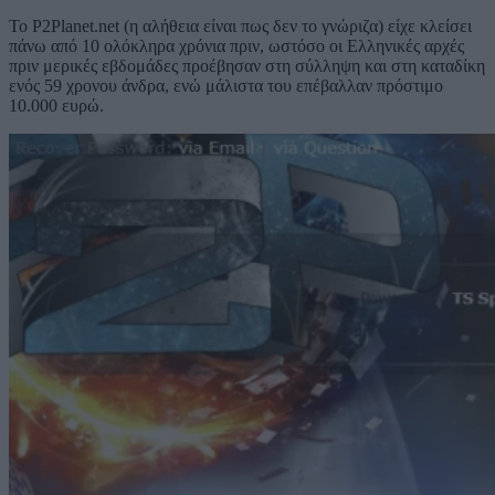
Το P2Planet.net (η αλήθεια είναι πως δεν το γνώριζα) είχε κλείσει
πάνω από 10 ολόκληρα χρόνια πριν, ωστόσο οι Ελληνικές αρχές
πριν μερικές εβδομάδες προέβησαν στη σύλληψη και στη καταδίκη
ενός 59 χρονου άνδρα, ενώ μάλιστα του επέβαλλαν πρόστιμο
10.000 ευρώ.