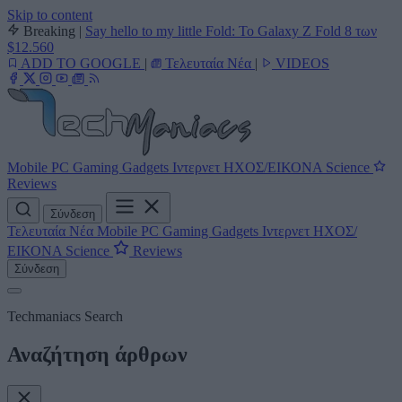
Skip to content
Breaking
|
Say hello to my little Fold: Το Galaxy Z Fold 8 των
$12.560
ADD TO GOOGLE
|
Τελευταία Νέα
|
VIDEOS
Mobile
PC
Gaming
Gadgets
Ιντερνετ
ΗΧΟΣ/ΕΙΚΟΝΑ
Science
Reviews
Σύνδεση
Τελευταία Νέα
Mobile
PC
Gaming
Gadgets
Ιντερνετ
ΗΧΟΣ/
ΕΙΚΟΝΑ
Science
Reviews
Σύνδεση
Techmaniacs Search
Αναζήτηση άρθρων