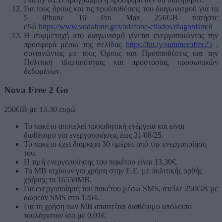
Για τους όρους και τις προϋποθέσεις του διαγωνισμού για τα
5 iPhone 16 Pro Max 256GB πατήστε
εδώ
https://www.vodafone.gr/vodafone-ellados/diagonismoi
Η συμμετοχή στο διαγωνισμό γίνεται ενεργοποιώντας την
προσφορά μέσω της σελίδας
https://bit.ly/summeroffer25
,
συναινώντας με τους Όρους και Προϋποθέσεις και την
Πολιτική ιδιωτικότητας και προστασίας προσωπικών
δεδομένων.
Nova Free 2 Go
250GB με 13.30 ευρώ
Το πακέτο αποτελεί προωθητική ενέργεια και είναι
διαθέσιμο για ενεργοποιήσεις έως 31/08/25.
Το πακέτο έχει διάρκεια 30 ημέρες από την ενεργοποίησή
του.
Η τιμή ενεργοποίησης του πακέτου είναι 13,30€.
Τα MB ισχύουν για χρήση στην Ε.Ε. με πολιτικής ορθής
χρήσης τα 16550MB.
Για ενεργοποίηση του πακέτου μέσω SMS, στείλε 250GB με
δωρεάν SMS στο 1264.
Για τη χρήση των MB απαιτείται διαθέσιμο υπόλοιπο
τουλάχιστον ίσο με 0,01€.