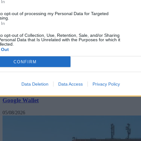
 In
to opt-out of processing my Personal Data for Targeted
sing.
 In
to opt-out of Collection, Use, Retention, Sale, and/or Sharing
ersonal Data that Is Unrelated with the Purposes for which it
lected.
 Out
CONFIRM
Technology
Data Deletion
Data Access
Privacy Policy
Μην φεύγετε αμέσως μετά την πληρωμή σε POS με
Google Wallet
05/08/2026