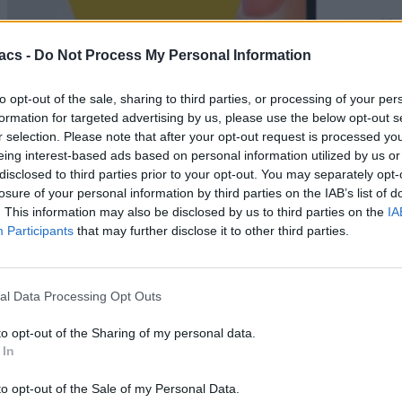
acs -
Do Not Process My Personal Information
to opt-out of the sale, sharing to third parties, or processing of your per
formation for targeted advertising by us, please use the below opt-out s
Android
r selection. Please note that after your opt-out request is processed y
Sunbird: Κάνει το ντεμπούτο του στο Android και
eing interest-based ads based on personal information utilized by us or
disclosed to third parties prior to your opt-out. You may separately opt-
φέρνει το iMessage
losure of your personal information by third parties on the IAB’s list of
05/08/2026
. This information may also be disclosed by us to third parties on the
IA
Participants
that may further disclose it to other third parties.
al Data Processing Opt Outs
to opt-out of the Sharing of my personal data.
 In
to opt-out of the Sale of my Personal Data.