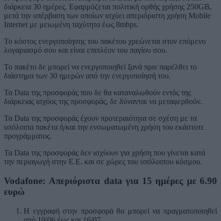
διάρκεια 30 ημέρες. Εφαρμόζεται πολιτική ορθής χρήσης 250GB,
μετά την υπέρβαση των οποίων ισχύει απεριόριστη χρήση Μobile
Ιnternet με μειωμένη ταχύτητα έως 8mbps.
Το κόστος ενεργοποίησης του πακέτου χρεώνεται στον επόμενο
λογαριασμό σου και είναι επιπλέον του παγίου σου.
To πακέτο δε μπορεί να ενεργοποιηθεί ξανά πριν παρέλθει το
διάστημα των 30 ημερών από την ενεργοποίησή του.
Τα Data της προσφοράς που δε θα καταναλωθούν εντός της
διάρκειας ισχύος της προσφοράς, δε δύνανται να μεταφερθούν.
Τα Data της προσφοράς έχουν προτεραιότητα σε σχέση με τα
υπόλοιπα πακέτα ή/και την ενσωματωμένη χρήση του εκάστοτε
προγράμματος.
Τα Data της προσφοράς δεν ισχύουν για χρήση που γίνεται κατά
την περιαγωγή στην Ε.Ε. και σε χώρες του υπόλοιπου κόσμου.
Vodafone: Απεριόριστα data για 15 ημέρες με 6.90
ευρώ
Η εγγραφή στην προσφορά θα μπορεί να πραγματοποιηθεί
από 19/06 έως και 16/07.