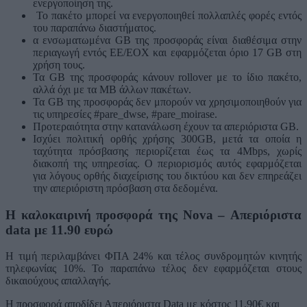
ενεργοποίηση της.
Το πακέτο μπορεί να ενεργοποιηθεί πολλαπλές φορές εντός
του παραπάνω διαστήματος.
α ενσωματωμένα GΒ της προσφοράς είναι διαθέσιμα στην
περιαγωγή εντός ΕΕ/ΕΟΧ και εφαρμόζεται όριο 17 GΒ στη
χρήση τους.
Τα GB της προσφοράς κάνουν rollover με το ίδιο πακέτο,
αλλά όχι με τα ΜΒ άλλων πακέτων.
Τα GB της προσφοράς δεν μπορούν να χρησιμοποιηθούν για
τις υπηρεσίες #pare_dwse, #pare_moirase.
Προτεραιότητα στην κατανάλωση έχουν τα απεριόριστα GB.
Ισχύει πολιτική ορθής χρήσης 300GB, μετά τα οποία η
ταχύτητα πρόσβασης περιορίζεται έως τα 4Mbps, χωρίς
διακοπή της υπηρεσίας. Ο περιορισμός αυτός εφαρμόζεται
για λόγους ορθής διαχείρισης του δικτύου και δεν επηρεάζει
την απεριόριστη πρόσβαση στα δεδομένα.
Η καλοκαιρινή προσφορά της Nova – Απεριόριστα
data με 11.90 ευρώ
Η τιμή περιλαμβάνει ΦΠΑ 24% και τέλος συνδρομητών κινητής
τηλεφωνίας 10%. Το παραπάνω τέλος δεν εφαρμόζεται στους
δικαιούχους απαλλαγής.
Η προσφορά αποδίδει Απεριόριστα Data με κόστος 11,90€ και