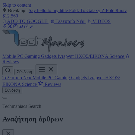
Skip to content
Breaking
|
Say hello to my little Fold: Το Galaxy Z Fold 8 των
$12.560
ADD TO GOOGLE
|
Τελευταία Νέα
|
VIDEOS
Mobile
PC
Gaming
Gadgets
Ιντερνετ
ΗΧΟΣ/ΕΙΚΟΝΑ
Science
Reviews
Σύνδεση
Τελευταία Νέα
Mobile
PC
Gaming
Gadgets
Ιντερνετ
ΗΧΟΣ/
ΕΙΚΟΝΑ
Science
Reviews
Σύνδεση
Techmaniacs Search
Αναζήτηση άρθρων