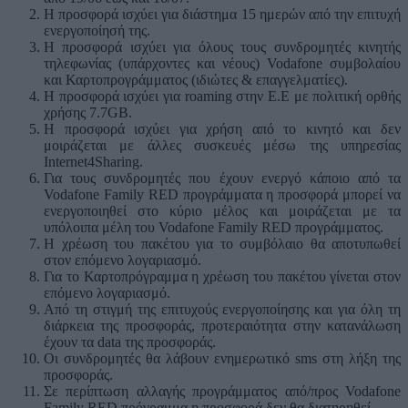
Η προσφορά ισχύει για διάστημα 15 ημερών από την επιτυχή
ενεργοποίησή της.
Η προσφορά ισχύει για όλους τους συνδρομητές κινητής
τηλεφωνίας (υπάρχοντες και νέους) Vodafone συμβολαίου
και Καρτοπρογράμματος (ιδιώτες & επαγγελματίες).
Η προσφορά ισχύει για roaming στην Ε.Ε με πολιτική ορθής
χρήσης 7.7GB.
Η προσφορά ισχύει για χρήση από το κινητό και δεν
μοιράζεται με άλλες συσκευές μέσω της υπηρεσίας
Internet4Sharing.
Για τους συνδρομητές που έχουν ενεργό κάποιο από τα
Vodafone Family RED προγράμματα η προσφορά μπορεί να
ενεργοποιηθεί στο κύριο μέλος και μοιράζεται με τα
υπόλοιπα μέλη του Vodafone Family RED προγράμματος.
Η χρέωση του πακέτου για το συμβόλαιο θα αποτυπωθεί
στον επόμενο λογαριασμό.
Για το Καρτοπρόγραμμα η χρέωση του πακέτου γίνεται στον
επόμενο λογαριασμό.
Από τη στιγμή της επιτυχούς ενεργοποίησης και για όλη τη
διάρκεια της προσφοράς, προτεραιότητα στην κατανάλωση
έχουν τα data της προσφοράς.
Οι συνδρομητές θα λάβουν ενημερωτικό sms στη λήξη της
προσφοράς.
Σε περίπτωση αλλαγής προγράμματος από/προς Vodafone
Family RED πρόγραμμα η προσφορά δεν θα διατηρηθεί.