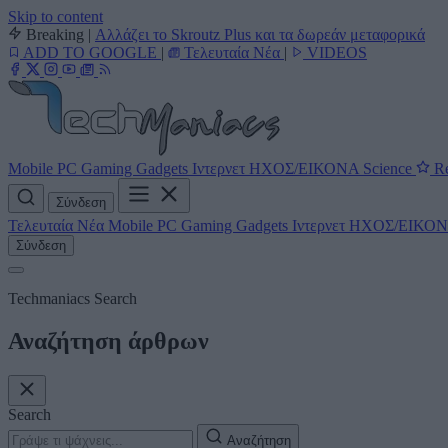
Skip to content
Breaking
|
Αλλάζει το Skroutz Plus και τα δωρεάν μεταφορικά
ADD TO GOOGLE
|
Τελευταία Νέα
|
VIDEOS
Mobile
PC
Gaming
Gadgets
Ιντερνετ
ΗΧΟΣ/ΕΙΚΟΝΑ
Science
Re
Σύνδεση
Τελευταία Νέα
Mobile
PC
Gaming
Gadgets
Ιντερνετ
ΗΧΟΣ/ΕΙΚΟ
Σύνδεση
Techmaniacs Search
Αναζήτηση άρθρων
Search
Αναζήτηση