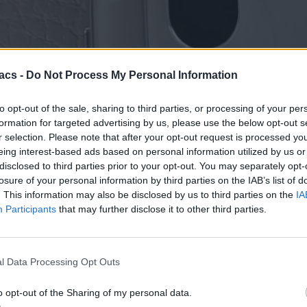
acs -
Do Not Process My Personal Information
to opt-out of the sale, sharing to third parties, or processing of your per
formation for targeted advertising by us, please use the below opt-out s
r selection. Please note that after your opt-out request is processed y
eing interest-based ads based on personal information utilized by us or
disclosed to third parties prior to your opt-out. You may separately opt-
losure of your personal information by third parties on the IAB’s list of
. This information may also be disclosed by us to third parties on the
IA
ενιάς συστήματα επικοινωνίας, δηλαδή το 6G όπως αναφέρει σημερ
Participants
that may further disclose it to other third parties.
ύ της Huawei στα δίκτυά τους.
t, από την τεχνητή νοημοσύνη μέχρι το 6G και το cloud computing 
ial Times αναφέρει ότι η Huawei συμμετέχει σε 11 projects του πρ
l Data Processing Opt Outs
 έχει την τεχνογνωσία να προωθήσει τους στόχους των project, ενώ τόν
o opt-out of the Sharing of my personal data.
ς εγκρίσεις έχουν δοθεί.