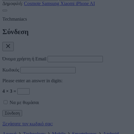
Δημοφιλή:
Cosmote
Samsung
Xiaomi
iPhone
AI
Techmaniacs
Σύνδεση
Όνομα χρήστη ή Email
Κωδικός
Please enter an answer in digits:
4 × 3 =
Να με θυμάσαι
Ξεχάσατε τον κωδικό σας;
Αρχική
Technology
Mobile
Smartphones
Android