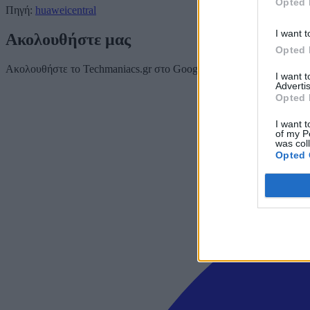
Opted 
Πηγή:
huaweicentral
I want t
Ακολουθήστε μας
Opted 
Ακολουθήστε το Techmaniacs.gr στο Google News για να διαβάζετε π
I want 
Advertis
Opted 
I want t
of my P
was col
Opted 