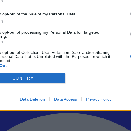
In
o opt-out of the Sale of my Personal Data.
In
ρώτοι όλα τα τεχνολογικά νέα, ή προσθέστε μας στον RSS feed reader
to opt-out of processing my Personal Data for Targeted
ing.
In
o opt-out of Collection, Use, Retention, Sale, and/or Sharing
ersonal Data that Is Unrelated with the Purposes for which it
lected.
Out
CONFIRM
Data Deletion
Data Access
Privacy Policy