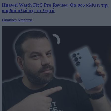
Huawei Watch Fit 5 Pro Review: Θα σου κλέψει την
καρδιά αλλά όχι τα λεφτά
Dimitrios Amprazis