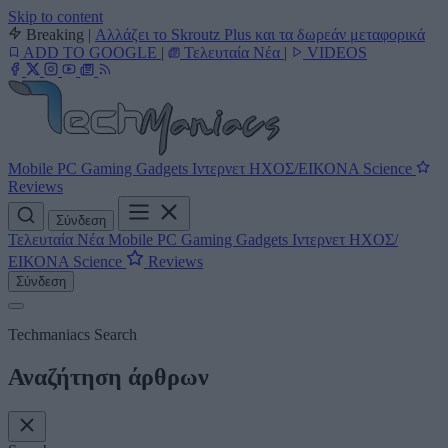
Skip to content
Breaking
|
Αλλάζει το Skroutz Plus και τα δωρεάν μεταφορικά
ADD TO GOOGLE
|
Τελευταία Νέα
|
VIDEOS
Mobile
PC
Gaming
Gadgets
Ιντερνετ
ΗΧΟΣ/ΕΙΚΟΝΑ
Science
Reviews
Σύνδεση
Τελευταία Νέα
Mobile
PC
Gaming
Gadgets
Ιντερνετ
ΗΧΟΣ/
ΕΙΚΟΝΑ
Science
Reviews
Σύνδεση
Techmaniacs Search
Αναζήτηση άρθρων