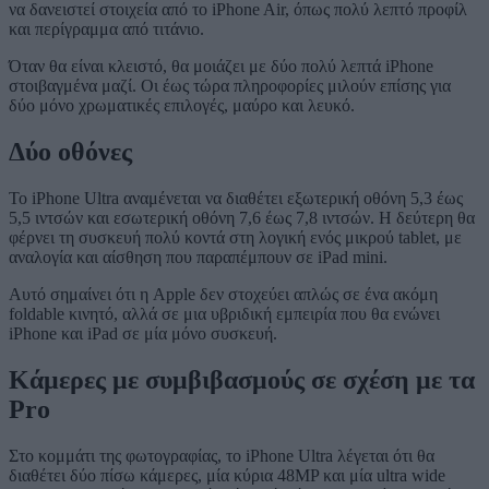
να δανειστεί στοιχεία από το iPhone Air, όπως πολύ λεπτό προφίλ
και περίγραμμα από τιτάνιο.
Όταν θα είναι κλειστό, θα μοιάζει με δύο πολύ λεπτά iPhone
στοιβαγμένα μαζί. Οι έως τώρα πληροφορίες μιλούν επίσης για
δύο μόνο χρωματικές επιλογές, μαύρο και λευκό.
Δύο οθόνες
Το iPhone Ultra αναμένεται να διαθέτει εξωτερική οθόνη 5,3 έως
5,5 ιντσών και εσωτερική οθόνη 7,6 έως 7,8 ιντσών. Η δεύτερη θα
φέρνει τη συσκευή πολύ κοντά στη λογική ενός μικρού tablet, με
αναλογία και αίσθηση που παραπέμπουν σε iPad mini.
Αυτό σημαίνει ότι η Apple δεν στοχεύει απλώς σε ένα ακόμη
foldable κινητό, αλλά σε μια υβριδική εμπειρία που θα ενώνει
iPhone και iPad σε μία μόνο συσκευή.
Κάμερες με συμβιβασμούς σε σχέση με τα
Pro
Στο κομμάτι της φωτογραφίας, το iPhone Ultra λέγεται ότι θα
διαθέτει δύο πίσω κάμερες, μία κύρια 48MP και μία ultra wide