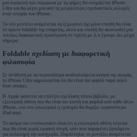
μια συσκευή που σύμφωνα με τις φήμες θα ονομάζεται iPhone
Ultra και θα φέρει μια από τις μεγαλύτερες σχεδιαστικές αλλαγές
στην ιστορία του iPhone.
Το νέο μοντέλο αναμένεται να ξεχωρίσει όχι μόνο επειδή θα είναι
το πρώτο foldable της εταιρείας, αλλά και επειδή θα ακολουθεί μια
τελείως διαφορετική προσέγγιση σε σχέση με ό,τι έχουμε δει μέχρι
σήμερα.
Foldable σχεδίαση με διαφορετική
φιλοσοφία
Σε αντίθεση με τα περισσότερα αναδιπλούμενα κινητά της αγοράς,
το iPhone Ultra φημολογείται ότι θα είναι πιο φαρδύ παρά ψηλό
όταν ανοίγει.
Η Apple φαίνεται να επιλέγει σχεδίαση τύπου βιβλίου, με
εξωτερική οθόνη που θα είναι πιο κοντή και φαρδιά από κάθε άλλο
iPhone, ενώ στο εσωτερικό η εμπειρία θα θυμίζει περισσότερο
iPad mini.
Το ακόμα πιο εντυπωσιακό είναι ότι η εσωτερική οθόνη λέγεται
πως θα είναι χωρίς εμφανή πτυχή, κάτι που παραμένει ζητούμενο
για ολόκληρη την κατηγορία. Παράλληλα, το μοντέλο αναμένεται