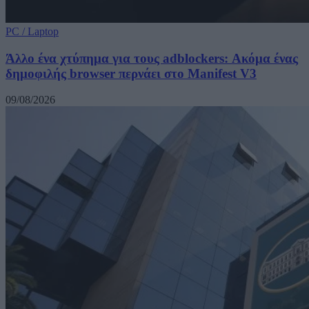
PC / Laptop
Άλλο ένα χτύπημα για τους adblockers: Ακόμα ένας
δημοφιλής browser περνάει στο Manifest V3
09/08/2026