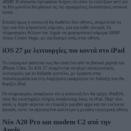
48MP. Η απουσία τηλεφακού δείχνει ότι όσοι το επιλέξουν αντί για
τα Pro μοντέλα θα χάσουν τις πιο προηγμένες δυνατότητες οπτικού
zoom.
Επειδή όμως η συσκευή θα διαθέτει δύο οθόνες, αναμένεται να
έχει και δύο μπροστινές κάμερες, μία για κάθε πλευρά. Οι
πληροφορίες θέλουν την Apple να χρησιμοποιεί κάμερα 18MP
τύπου Center Stage, με σχεδιασμό οπής στην οθόνη.
iOS 27 με λειτουργίες πιο κοντά στο iPad
Το λογισμικό φαίνεται πως θα είναι ένα από τα βασικά χαρτιά του
iPhone Ultra. Το iOS 27 αναμένεται να φέρει αποκλειστικές
λειτουργίες για το foldable μοντέλο, με έμφαση στην
πολυδιεργασία και στη διαχείριση εφαρμογών σε διάταξη που θα
θυμίζει iPad.
Οι πληροφορίες αναφέρουν ότι η συσκευή δεν θα τρέχει iPadOS,
ούτε θα υποστηρίζει πλήρες windowing όπως τα iPad. Παρ’ όλα
αυτά, η Apple φέρεται να ετοιμάζει parallel apps και πιο ευέλικτα
layouts, ώστε να αξιοποιείται καλύτερα η μεγάλη εσωτερική οθόνη.
Νέο A20 Pro και modem C2 από την
Apple