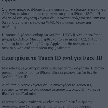
Στο εσωτερικό, το iPhone Ultra αναμένεται να εξοπλιστεί με το νέο
A20 Pro, το ίδιο τσιπ που φημολογείται για τα iPhone 18 Pro. Η
νέα γενιά επεξεργαστή λέγεται ότι θα κατασκευάζεται στα 2nm και
θα χρησιμοποιεί τεχνολογία WMCM για ακόμη καλύτερη
απόδοση.
Η συσκευή φέρεται επίσης να διαθέτει 12GB RAM και ταχύτερη
μνήμη LPDDR5. Μαζί θα έρθει και το νέο modem C2, δηλαδή η
επόμενη in house λύση 5G της Apple, που θα συνεχίσει την
απομάκρυνση από τα modem της Qualcomm.
Επιστρέφει το Touch ID αντί για Face ID
Μία από τις μεγαλύτερες εκπλήξεις αφορά την ασφάλεια. Παρά το
premium προφίλ του, το iPhone Ultra φημολογείται ότι δεν θα
διαθέτει Face ID.
Αντίθετα, η Apple λέγεται ότι θα επαναφέρει το Touch ID,
ενσωματώνοντάς το στο κουμπί λειτουργίας, όπως ήδη κάνει σε
iPad Air και iPad mini.
Ο βασικός λόγος φαίνεται να είναι το πολύ λεπτό σώμα της
συσκευής, που δεν επιτρέπει την τοποθέτηση δύο πλήρων