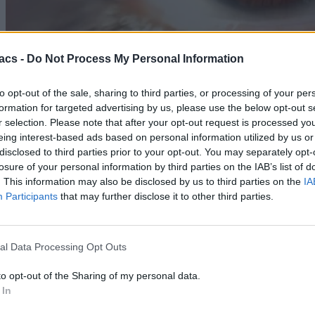
acs -
Do Not Process My Personal Information
Science
Brown University: Να γιατί διαστέλλονται οι κόρες
to opt-out of the sale, sharing to third parties, or processing of your per
των ματιών όταν κάτι μας αιφνιδιάζει
formation for targeted advertising by us, please use the below opt-out s
r selection. Please note that after your opt-out request is processed y
06/08/2026
eing interest-based ads based on personal information utilized by us or
disclosed to third parties prior to your opt-out. You may separately opt-
losure of your personal information by third parties on the IAB’s list of
Techmaniacs Originals
. This information may also be disclosed by us to third parties on the
IA
Reviews
Participants
that may further disclose it to other third parties.
Unboxing.
Honest, direct, and hands-on. We benchmark, test, and daily-drive
al Data Processing Opt Outs
the latest tech so you know what is actually worth your money.
to opt-out of the Sharing of my personal data.
Subscribe to Channel
 In
Swipe Reviews