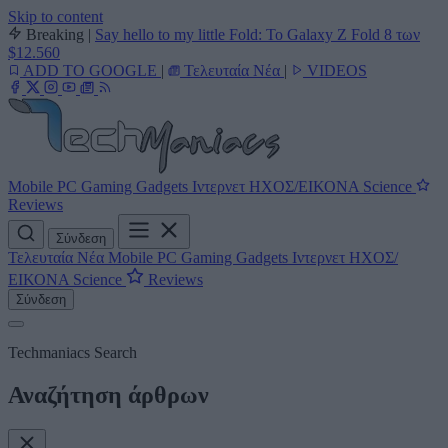
Skip to content
Breaking
|
Say hello to my little Fold: Το Galaxy Z Fold 8 των
$12.560
ADD TO GOOGLE
|
Τελευταία Νέα
|
VIDEOS
Mobile
PC
Gaming
Gadgets
Ιντερνετ
ΗΧΟΣ/ΕΙΚΟΝΑ
Science
Reviews
Σύνδεση
Τελευταία Νέα
Mobile
PC
Gaming
Gadgets
Ιντερνετ
ΗΧΟΣ/
ΕΙΚΟΝΑ
Science
Reviews
Σύνδεση
Techmaniacs Search
Αναζήτηση άρθρων