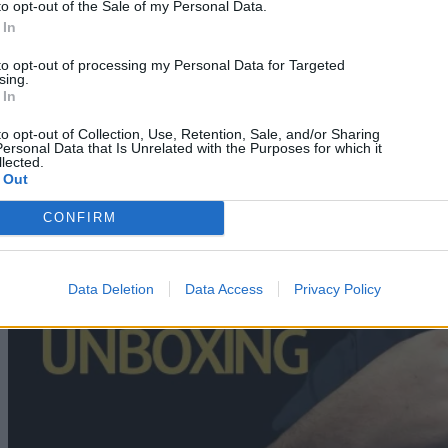
to opt-out of the Sale of my Personal Data.
 In
to opt-out of processing my Personal Data for Targeted
sing.
 In
to opt-out of Collection, Use, Retention, Sale, and/or Sharing
ersonal Data that Is Unrelated with the Purposes for which it
lected.
 Out
CONFIRM
Data Deletion
Data Access
Privacy Policy