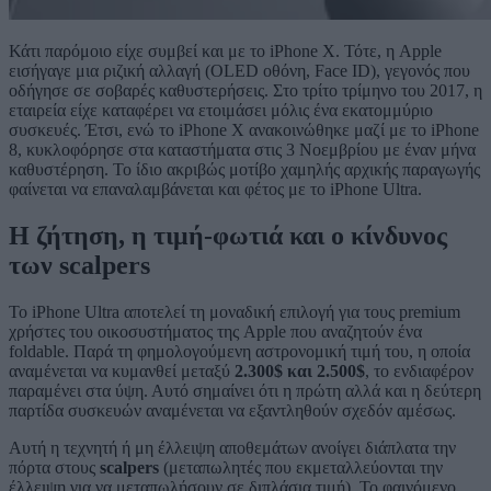
Κάτι παρόμοιο είχε συμβεί και με το iPhone X. Τότε, η Apple
εισήγαγε μια ριζική αλλαγή (OLED οθόνη, Face ID), γεγονός που
οδήγησε σε σοβαρές καθυστερήσεις. Στο τρίτο τρίμηνο του 2017, η
εταιρεία είχε καταφέρει να ετοιμάσει μόλις ένα εκατομμύριο
συσκευές. Έτσι, ενώ το iPhone X ανακοινώθηκε μαζί με το iPhone
8, κυκλοφόρησε στα καταστήματα στις 3 Νοεμβρίου με έναν μήνα
καθυστέρηση. Το ίδιο ακριβώς μοτίβο χαμηλής αρχικής παραγωγής
φαίνεται να επαναλαμβάνεται και φέτος με το iPhone Ultra.
Η ζήτηση, η τιμή-φωτιά και ο κίνδυνος
των scalpers
Το iPhone Ultra αποτελεί τη μοναδική επιλογή για τους premium
χρήστες του οικοσυστήματος της Apple που αναζητούν ένα
foldable. Παρά τη φημολογούμενη αστρονομική τιμή του, η οποία
αναμένεται να κυμανθεί μεταξύ
2.300$ και 2.500$
, το ενδιαφέρον
παραμένει στα ύψη. Αυτό σημαίνει ότι η πρώτη αλλά και η δεύτερη
παρτίδα συσκευών αναμένεται να εξαντληθούν σχεδόν αμέσως.
Αυτή η τεχνητή ή μη έλλειψη αποθεμάτων ανοίγει διάπλατα την
πόρτα στους
scalpers
(μεταπωλητές που εκμεταλλεύονται την
έλλειψη για να μεταπωλήσουν σε διπλάσια τιμή). Το φαινόμενο