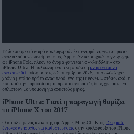
Εδώ και αρκετό καιρό κυκλοφορούν έντονες φήμες για το πρώτο
αναδιπλούμενο smartphone της Apple. Αν και αρχικά το γνωρίζαμε
ως iPhone Fold, πλέον το όνομα φαίνεται να «κλειδώνει» στο
iPhone Ultra
. Η πολυαναμενόμενη συσκευή
αναμένεται να
ανακοινωθεί
επίσημα στις 8 Σεπτεμβρίου 2026, επτά ολόκληρα
χρόνια μετά το πρώτο αναδιπλούμενο της Huawei. Ωστόσο, ακόμη
και μετά την παρουσίαση, οι πρώτοι αγοραστές ίσως χρειαστεί να
οπλιστούν με υπομονή για αρκετούς μήνες.
iPhone Ultra: Γιατί η παραγωγή θυμίζει
το iPhone X του 2017
Ο καταξιωμένος αναλυτής της Apple, Ming-Chi Kuo,
εξέφρασε
έντονες ανησυχίες για καθυστερήσεις
στην κυκλοφορία του iPhone
Ultra. Ο Kuo, γνωστός για την αξιοπιστία του σε θέματα που