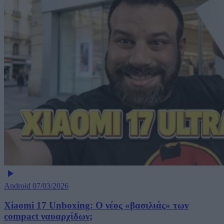
Android
07/03/2026
Xiaomi 17 Unboxing: Ο νέος «βασιλιάς» των
compact ναυαρχίδων;