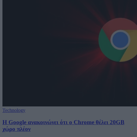
Technology
Η Google ανακοινώνει ότι ο Chrome θέλει 20GB
χώρο πλέον