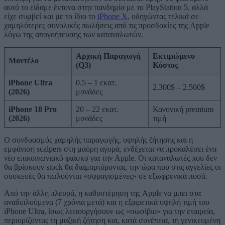
αυτό το είδαμε έντονα στην πανδημία με το PlayStation 5, αλλά
είχε συμβεί και με το ίδιο το
iPhone X
, οδηγώντας τελικά σε
χαμηλότερες συνολικές πωλήσεις από τις προσδοκίες της Apple
λόγω της απογοήτευσης των καταναλωτών.
Αρχική Παραγωγή
Εκτιμώμενο
Μοντέλο
(Q3)
Κόστος
iPhone Ultra
0.5 – 1 εκατ.
2.300$ – 2.500$
(2026)
μονάδες
iPhone 18 Pro
20 – 22 εκατ.
Κανονική premium
(2026)
μονάδες
τιμή
Ο συνδυασμός χαμηλής παραγωγής, υψηλής ζήτησης και η
εμφάνιση scalpers στη μαύρη αγορά, ενδέχεται να προκαλέσει ένα
νέο επικοινωνιακό φιάσκο για την Apple. Οι καταναλωτές που δεν
θα βρίσκουν stock θα διαμαρτύρονται, την ώρα που στις αγγελίες οι
συσκευές θα πωλούνται «σφραγισμένες» σε εξωφρενικά ποσά.
Από την άλλη πλευρά, η καθυστέρηση της Apple να μπει στα
αναδιπλούμενα (7 χρόνια μετά) και η εξαιρετικά υψηλή τιμή του
iPhone Ultra, ίσως λειτουργήσουν ως «σωσίβιο» για την εταιρεία,
περιορίζοντας τη μαζική ζήτηση και, κατά συνέπεια, τη γενικευμένη