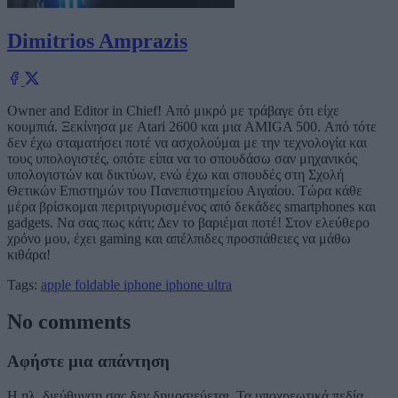
Dimitrios Amprazis
Owner and Editor in Chief! Από μικρό με τράβαγε ότι είχε
κουμπιά. Ξεκίνησα με Atari 2600 και μια AMIGA 500. Από τότε
δεν έχω σταματήσει ποτέ να ασχολούμαι με την τεχνολογία και
τους υπολογιστές, οπότε είπα να το σπουδάσω σαν μηχανικός
υπολογιστών και δικτύων, ενώ έχω και σπουδές στη Σχολή
Θετικών Επιστημών του Πανεπιστημείου Αιγαίου. Τώρα κάθε
μέρα βρίσκομαι περιτριγυρισμένος από δεκάδες smartphones και
gadgets. Να σας πως κάτι; Δεν το βαριέμαι ποτέ! Στον ελεύθερο
χρόνο μου, έχει gaming και απέλπιδες προσπάθειες να μάθω
κιθάρα!
Tags:
apple
foldable iphone
iphone ultra
No comments
Αφήστε μια απάντηση
Η ηλ. διεύθυνση σας δεν δημοσιεύεται.
Τα υποχρεωτικά πεδία