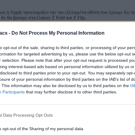
ς η Apple προετοιμάζει την πιο εξελιγμένη οθόνη που έχουμε δει πο
δε θα βρούμε στα Galaxy Z Fold και Z Flip.
, κάτι που θα μειώσει πολύ το συνολικό πάχος της συσκευής κατά 1
acs -
Do Not Process My Personal Information
τασκευής, η οποία πληροί τις απαιτήσεις της εταιρείας. Αυτό σημαίνε
ει σημαντικά την παραγωγή της, ώστε οι οθόνες που θα κατασκευά
 έχει αποδειχθεί ιδιαίτερα επικερδής όλα αυτά τα χρόνια και για τις
to opt-out of the sale, sharing to third parties, or processing of your per
formation for targeted advertising by us, please use the below opt-out s
 η Apple στοχεύει στο να μην έχει τσάκιση η οθόνη των αναδιπλούμε
ι κυμαινόμενο πάχος, ώστε να βοηθήσει στη διαδικασία.
r selection. Please note that after your opt-out request is processed y
eing interest-based ads based on personal information utilized by us or
Νέοι Google λογαριασμοί! Ζητάει ταυτότητα, selfie ή κάρτα!
disclosed to third parties prior to your opt-out. You may separately opt-
losure of your personal information by third parties on the IAB’s list of
α Galaxy Fold 7, ενώ μπορεί να αποτελούν το βασικό λόγο για τον οπ
. This information may also be disclosed by us to third parties on the
IA
 καθώς το iPhone Fold και η οθόνη του απέχουν αρκετά από την μαζ
Participants
that may further disclose it to other third parties.
εν έχει μεγάλο ανταγωνισμό σε Ευρώπη και ΗΠΑ, ώστε να ωθήσει τις
l Data Processing Opt Outs
o opt-out of the Sharing of my personal data.