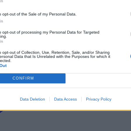
In
ρώτοι όλα τα τεχνολογικά νέα, ή προσθέστε μας στον RSS feed reader
o opt-out of the Sale of my Personal Data.
In
to opt-out of processing my Personal Data for Targeted
ing.
In
o opt-out of Collection, Use, Retention, Sale, and/or Sharing
ersonal Data that Is Unrelated with the Purposes for which it
lected.
Out
CONFIRM
Data Deletion
Data Access
Privacy Policy