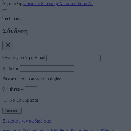
Δημοφιλή:
Cosmote
Samsung
Xiaomi
iPhone
AI
Techmaniacs
Σύνδεση
Όνομα χρήστη ή Email
Κωδικός
Please enter an answer in digits:
9 + three =
Να με θυμάσαι
Ξεχάσατε τον κωδικό σας;
Αρχική
Technology
Mobile
Smartphones
iPhone