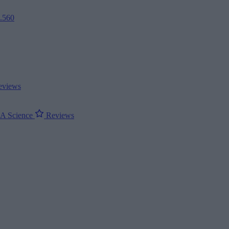
2.560
views
ΝΑ
Science
Reviews