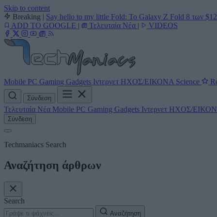
Skip to content
Breaking
|
Say hello to my little Fold: Το Galaxy Z Fold 8 των $1
ADD TO GOOGLE
|
Τελευταία Νέα
|
VIDEOS
Mobile
PC
Gaming
Gadgets
Ιντερνετ
ΗΧΟΣ/ΕΙΚΟΝΑ
Science
Re
Σύνδεση
Τελευταία Νέα
Mobile
PC
Gaming
Gadgets
Ιντερνετ
ΗΧΟΣ/ΕΙΚΟ
Σύνδεση
Techmaniacs Search
Αναζήτηση άρθρων
Search
Αναζήτηση