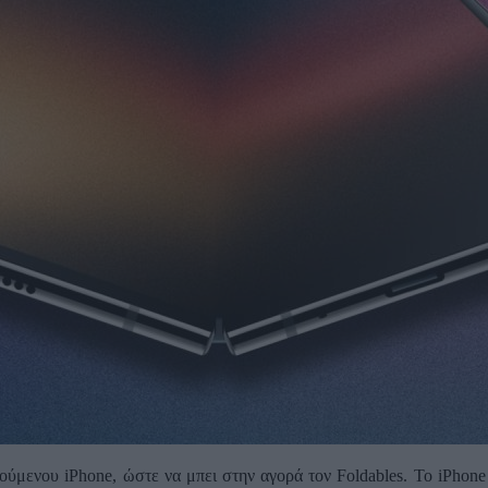
ούμενου iPhone, ώστε να μπει στην αγορά τον Foldables. Το iPhone