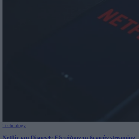
Technology
Netflix και Disney+: Εξετάζουν το δωρεάν streaming