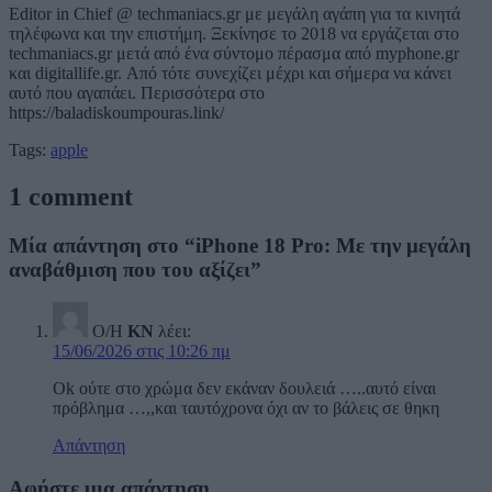
Editor in Chief @ techmaniacs.gr με μεγάλη αγάπη για τα κινητά
τηλέφωνα και την επιστήμη. Ξεκίνησε το 2018 να εργάζεται στο
techmaniacs.gr μετά από ένα σύντομο πέρασμα από myphone.gr
και digitallife.gr. Από τότε συνεχίζει μέχρι και σήμερα να κάνει
αυτό που αγαπάει. Περισσότερα στο
https://baladiskoumpouras.link/
Tags:
apple
1 comment
Μία απάντηση στο “iPhone 18 Pro: Με την μεγάλη
αναβάθμιση που του αξίζει”
Ο/Η
ΚΝ
λέει:
15/06/2026 στις 10:26 πμ
Ok ούτε στο χρώμα δεν εκάναν δουλειά …..αυτό είναι
πρόβλημα …,,και ταυτόχρονα όχι αν το βάλεις σε θηκη
Απάντηση
Αφήστε μια απάντηση