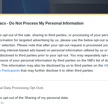
acs -
Do Not Process My Personal Information
Android
to opt-out of the sale, sharing to third parties, or processing of your per
formation for targeted advertising by us, please use the below opt-out s
Η εφαρμογή για Wi-Fi που πρέπει να έχουμε στο
r selection. Please note that after your opt-out request is processed y
κινητό μας
eing interest-based ads based on personal information utilized by us or
disclosed to third parties prior to your opt-out. You may separately opt-
07/08/2026
losure of your personal information by third parties on the IAB’s list of
. This information may also be disclosed by us to third parties on the
IA
Participants
that may further disclose it to other third parties.
al Data Processing Opt Outs
to opt-out of the Sharing of my personal data.
 In