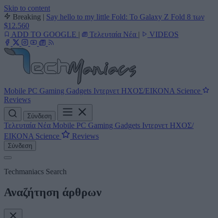
Skip to content
Breaking
|
Say hello to my little Fold: Το Galaxy Z Fold 8 των
$12.560
ADD TO GOOGLE
|
Τελευταία Νέα
|
VIDEOS
Mobile
PC
Gaming
Gadgets
Ιντερνετ
ΗΧΟΣ/ΕΙΚΟΝΑ
Science
Reviews
Σύνδεση
Τελευταία Νέα
Mobile
PC
Gaming
Gadgets
Ιντερνετ
ΗΧΟΣ/
ΕΙΚΟΝΑ
Science
Reviews
Σύνδεση
Techmaniacs Search
Αναζήτηση άρθρων