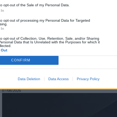
to opt-out of the Sale of my Personal Data.
 In
to opt-out of processing my Personal Data for Targeted
sing.
 In
to opt-out of Collection, Use, Retention, Sale, and/or Sharing
ersonal Data that Is Unrelated with the Purposes for which it
lected.
 Out
CONFIRM
Technology
Απόφαση σταθμός με τη Γαλλία να βάζει τέλος στις
Data Deletion
Data Access
Privacy Policy
τηλεφωνικές πωλήσεις
07/08/2026