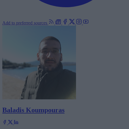
Add to preferred sources
Baladis Koumpouras