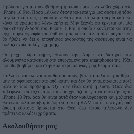
Πρόκειτα για μια ιαναβάθμιση η οποία πρέπει να λάβει χώρα στο
iPhone 18 Pro, Πόσο μάλλον όταν πρόκειται για μια συσκευή τόσο
μεγάλου κόστους η οποία δεν θα έπρεπε σε καμία περίπτωση να
χάνει το χρώμα της λόγω χρήσης. Μην ξεχνάς ότι έρχεται και μία
dark cherry έκδοση του iPhone 18 Pro, η οποία εικονίζεται και στην
αρχική φωτογραφία του άρθρου μας και το τελευταίο πράγμα που
θα ήθελε να δει ο υποψήφιος αγοραστής της συσκευής είναι να
αλλάζει χρώμα λόγω χρήσης.
Οι μέχρι τώρα φήμες θέλουν την Apple να διατηρεί την
αλουμινένια κατασκευή στα επερχόμενα pro smartphones της. Κάτι
που θα βοηθήσει και στην καλύτερη απαγωγή της θερμότητας.
Πολλοί είναι εκείνοι που θα σου πουν, βάλ’ το απλά σε μια θήκη,
μην το αφαιρέσεις ποτέ από αυτήν και δεν θα αντιμετωπίσεις ποτέ
ξανά το ίδιο πρόβλημα. Όχι, δεν είναι αυτή η λύση. Όταν ένα
τηλέφωνο κοστίζει τα λεφτά που χρειάζεται για να αποκτήσεις το
iPhone 18 Pro, όσα θα είναι αυτά όταν κυκλοφορήσει και μάλιστα
θα είναι πολύ ακριβό, δεδομένου ότι η RAM αυτή τη στιγμή από
άποψη κόστους βρίσκεται στο Θεό, ένα τέτοιο τηλέφωνο δεν
πρέπει να αλλάζει χρώματα.
Ακολουθήστε μας