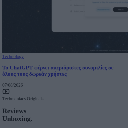
Technology
Το ChatGPT φέρνει απεριόριστες συνομιλίες σε
όλους τους δωρεάν χρήστες
07/08/2026
Techmaniacs Originals
Reviews
Unboxing.