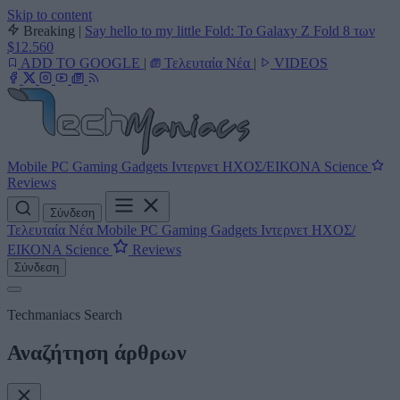
Skip to content
Breaking
|
Say hello to my little Fold: Το Galaxy Z Fold 8 των
$12.560
ADD TO GOOGLE
|
Τελευταία Νέα
|
VIDEOS
Mobile
PC
Gaming
Gadgets
Ιντερνετ
ΗΧΟΣ/ΕΙΚΟΝΑ
Science
Reviews
Σύνδεση
Τελευταία Νέα
Mobile
PC
Gaming
Gadgets
Ιντερνετ
ΗΧΟΣ/
ΕΙΚΟΝΑ
Science
Reviews
Σύνδεση
Techmaniacs Search
Αναζήτηση άρθρων