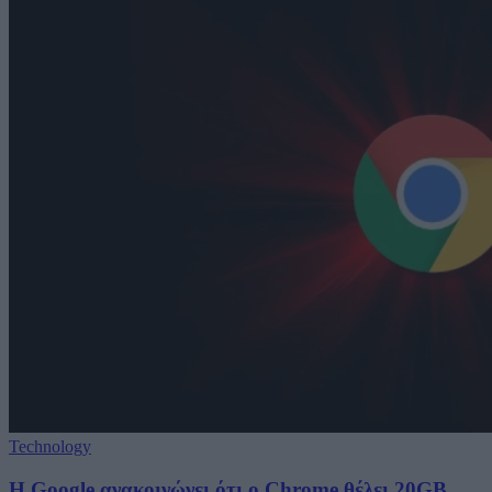
Technology
Η Google ανακοινώνει ότι ο Chrome θέλει 20GB