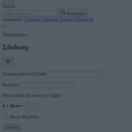
Search
Αναζήτηση
Δημοφιλή:
Cosmote
Samsung
Xiaomi
iPhone
AI
Techmaniacs
Σύνδεση
Όνομα χρήστη ή Email
Κωδικός
Please enter an answer in digits:
4 × three =
Να με θυμάσαι