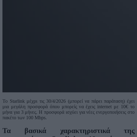
Το Starlink μέχρι τις 30/4/2026 (μπορεί να πάρει παράταση) έχει
μια μεγάλη προσφορά όπου μπορείς να έχεις internet με 10€ το
μήνα για 3 μήνες. Η προσφορά ισχύει για νέες ενεργοποιήσεις στο
πακέτο των 100 Mbps.
Τα βασικά χαρακτηριστικά της