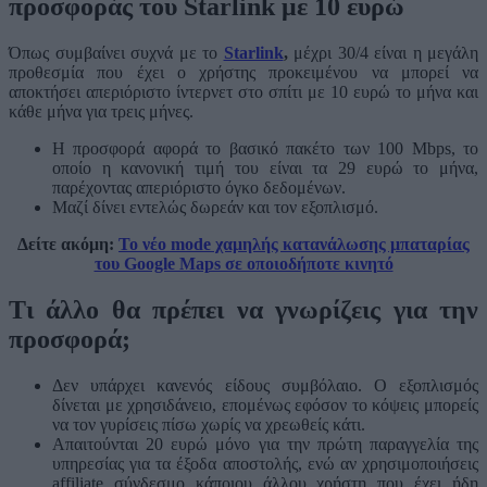
προσφοράς του Starlink με 10 ευρώ
Όπως συμβαίνει συχνά με το
Starlink
,
μέχρι 30/4 είναι η μεγάλη
προθεσμία που έχει ο χρήστης προκειμένου να μπορεί να
αποκτήσει απεριόριστο ίντερνετ στο σπίτι με 10 ευρώ το μήνα και
κάθε μήνα για τρεις μήνες.
Η προσφορά αφορά το βασικό πακέτο των 100 Mbps, το
οποίο η κανονική τιμή του είναι τα 29 ευρώ το μήνα,
παρέχοντας απεριόριστο όγκο δεδομένων.
Μαζί δίνει εντελώς δωρεάν και τον εξοπλισμό.
Δείτε ακόμη:
Το νέο mode χαμηλής κατανάλωσης μπαταρίας
του Google Maps σε οποιοδήποτε κινητό
Τι άλλο θα πρέπει να γνωρίζεις για την
προσφορά;
Δεν υπάρχει κανενός είδους συμβόλαιο. Ο εξοπλισμός
δίνεται με χρησιδάνειο, επομένως εφόσον το κόψεις μπορείς
να τον γυρίσεις πίσω χωρίς να χρεωθείς κάτι.
Απαιτούνται 20 ευρώ μόνο για την πρώτη παραγγελία της
υπηρεσίας για τα έξοδα αποστολής, ενώ αν χρησιμοποιήσεις
affiliate σύνδεσμο κάποιου άλλου χρήστη που έχει ήδη