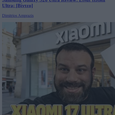
Ultra; [Βίντεο]
Dimitrios Amprazis