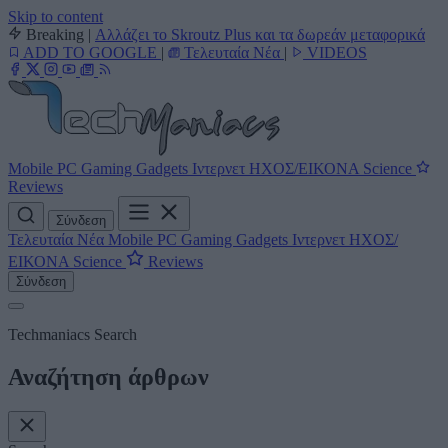
Skip to content
Breaking
|
Αλλάζει το Skroutz Plus και τα δωρεάν μεταφορικά
ADD TO GOOGLE
|
Τελευταία Νέα
|
VIDEOS
Mobile
PC
Gaming
Gadgets
Ιντερνετ
ΗΧΟΣ/ΕΙΚΟΝΑ
Science
Reviews
Σύνδεση
Τελευταία Νέα
Mobile
PC
Gaming
Gadgets
Ιντερνετ
ΗΧΟΣ/
ΕΙΚΟΝΑ
Science
Reviews
Σύνδεση
Techmaniacs Search
Αναζήτηση άρθρων