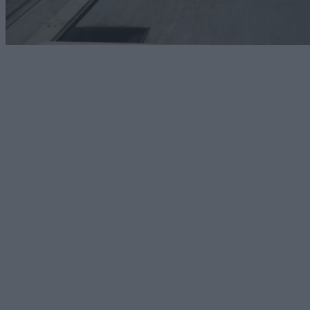
Technology
H Vodafone δίνει 130 εκ. ευρώ στη ΔΕΗ για τη νέα
εταιρεία οπτικών ινών
07/08/2026