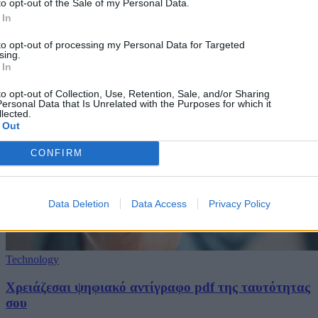
to opt-out of the Sale of my Personal Data.
 In
to opt-out of processing my Personal Data for Targeted
sing.
 In
to opt-out of Collection, Use, Retention, Sale, and/or Sharing
ersonal Data that Is Unrelated with the Purposes for which it
lected.
 Out
CONFIRM
Data Deletion
Data Access
Privacy Policy
Technology
Χρειάζεσαι ψηφιακό αντίγραφο pdf της ταυτότητας
σου