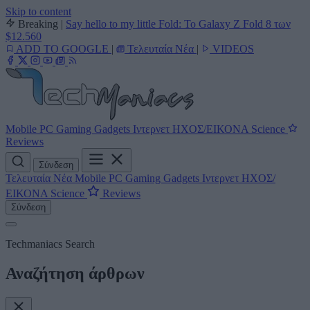
Skip to content
Breaking
|
Say hello to my little Fold: Το Galaxy Z Fold 8 των
$12.560
ADD TO GOOGLE
|
Τελευταία Νέα
|
VIDEOS
Mobile
PC
Gaming
Gadgets
Ιντερνετ
ΗΧΟΣ/ΕΙΚΟΝΑ
Science
Reviews
Σύνδεση
Τελευταία Νέα
Mobile
PC
Gaming
Gadgets
Ιντερνετ
ΗΧΟΣ/
ΕΙΚΟΝΑ
Science
Reviews
Σύνδεση
Techmaniacs Search
Αναζήτηση άρθρων