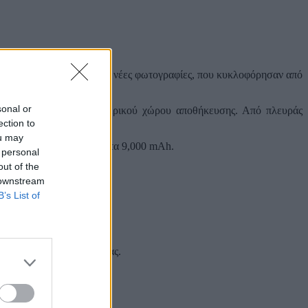
με στα χέρια μας κάποιες νέες φωτογραφίες, που κυκλοφόρησαν από
sonal or
1GB RAM και 16GB εσωτερικού χώρου αποθήκευσης. Από πλευράς
ection to
ou may
 μπαταρία που βρίσκεται στα 9,000 mAh.
 personal
out of the
 downstream
B’s List of
 και στα social media σας.