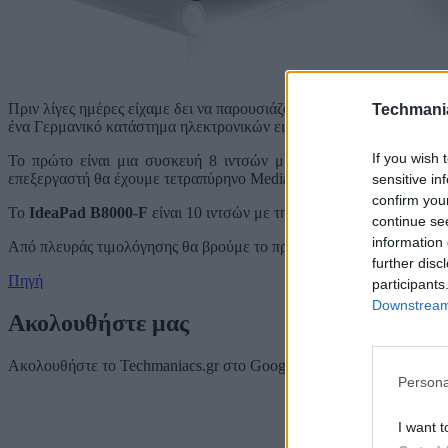
Πριν λίγες ημέρες είχαμε δει να παρουσιάζονται, όχι επίσημα, κάποι
Techmani
ένα Γερμανικό κατάστημα ηλεκτρονικών ειδών, που απεικονίζουν δύο
If you wish 
Το πρώτο είναι μια συσκευή 8 ιντσών με ανάλυση 1,280 x 80
επεξεργαστή θα έχουμε τετραπύρηνο MediaTek MT8125 στα 1.2GH
sensitive in
confirm you
Το
IdeaPad B8000-F
είναι 10 ιντσών με τη ίδια ανάλυση και χαρακ
continue se
information 
Από πλευράς τιμολόγησης θα βρούμε το πρώτο μοντέλο στα 215 ευρ
further disc
Πηγή
participants
Downstream 
Ακολουθήστε μας
Ακολουθήστε το Techmaniacs.gr στο Google News για να διαβάζετε π
Persona
I want t