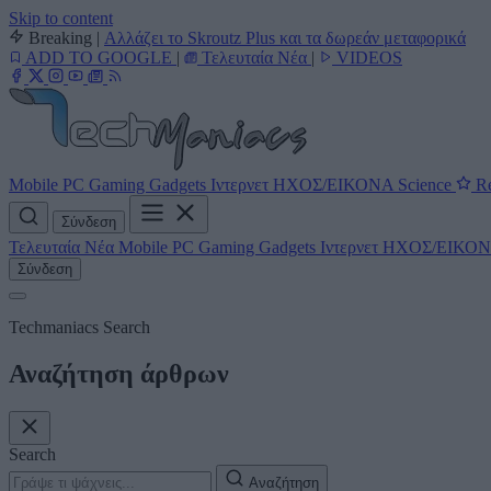
Skip to content
Breaking
|
Αλλάζει το Skroutz Plus και τα δωρεάν μεταφορικά
ADD TO GOOGLE
|
Τελευταία Νέα
|
VIDEOS
Mobile
PC
Gaming
Gadgets
Ιντερνετ
ΗΧΟΣ/ΕΙΚΟΝΑ
Science
Re
Σύνδεση
Τελευταία Νέα
Mobile
PC
Gaming
Gadgets
Ιντερνετ
ΗΧΟΣ/ΕΙΚΟ
Σύνδεση
Techmaniacs Search
Αναζήτηση άρθρων
Search
Αναζήτηση