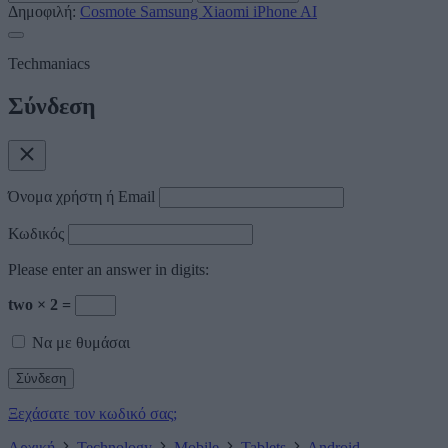
Δημοφιλή:
Cosmote
Samsung
Xiaomi
iPhone
AI
Techmaniacs
Σύνδεση
Όνομα χρήστη ή Email
Κωδικός
Please enter an answer in digits:
two × 2 =
Να με θυμάσαι
Ξεχάσατε τον κωδικό σας;
Αρχική
Technology
Mobile
Tablets
Android