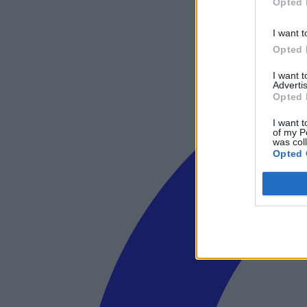
Opted 
I want t
Opted 
I want 
Advertis
Opted 
I want t
of my P
was col
Opted 