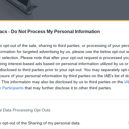
α νέα tablets από τη
Lenovo
με όνομα
Yoga
. Τώρα φαίνεται πως έχου
acs -
Do Not Process My Personal Information
 νέα tablets της Lenovo,
IdeaPad B6000-F
και
B8000-F.
to opt-out of the sale, sharing to third parties, or processing of your per
0, λειτουργικό Android 4.2, κάμερα 5MP, μπαταρία 6000mAh, 
z.
formation for targeted advertising by us, please use the below opt-out s
r selection. Please note that after your opt-out request is processed y
τηριστικά. Στο μόνο που διαφέρει από το μικρό του αδερφάκι, είναι η
eing interest-based ads based on personal information utilized by us or
disclosed to third parties prior to your opt-out. You may separately opt-
ώ και το δεύτερο στα 280.
losure of your personal information by third parties on the IAB’s list of
. This information may also be disclosed by us to third parties on the
IA
Participants
that may further disclose it to other third parties.
ρώτοι όλα τα τεχνολογικά νέα, ή προσθέστε μας στον RSS feed reader
l Data Processing Opt Outs
o opt-out of the Sharing of my personal data.