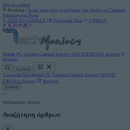
Skip to content
Breaking
|
Αυτές είναι όλες οι αυξήσεις του παγίου σε Cosmote,
Vodafone και Nova
ADD TO GOOGLE
|
Τελευταία Νέα
|
VIDEOS
Mobile
PC
Gaming
Gadgets
Ιντερνετ
ΗΧΟΣ/ΕΙΚΟΝΑ
Science
Reviews
Σύνδεση
Τελευταία Νέα
Mobile
PC
Gaming
Gadgets
Ιντερνετ
ΗΧΟΣ/
ΕΙΚΟΝΑ
Science
Reviews
Σύνδεση
Techmaniacs Search
Αναζήτηση άρθρων