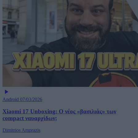
Android
07/03/2026
Xiaomi 17 Unboxing: Ο νέος «βασιλιάς» των
compact ναυαρχίδων;
Dimitrios Amprazis