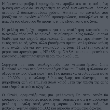
Η έρευνα αμφισβητεί προηγούμενες προβλέψεις ότι η αυξημένη
ηλιακή ακτινοβολία θα εξαλείψει τα νερά των ωκεανών μέσα σε
περίπου 2 δισεκατομμύρια χρόνια. Αντίθετα, το μοντέλο, που
βασίζεται σε σχεδόν 400.000 προσομοιώσεις, υποδηλώνει ότι η
μείωση του οξυγόνου θα προηγηθεί της εξαφάνισης της ζωής.
Η μελέτη αυτή έχει σημασία για την αναζήτηση κατοικήσιμων
πλανητών πέρα από το ηλιακό μας σύστημα, ιδίως καθώς θα είναι
διαθέσιμα πιο ισχυρά τηλεσκόπια. Οι ερευνητές προτείνουν ότι
εκτός από το οξυγόνο, άλλα βιοσήματα πρέπει να ληφθούν υπόψη
στην αναζήτηση για τον εντοπισμό της ζωής. Η μελέτη αποτελεί
μέρος του προγράμματος NExSS της NASA, το οποίο ερευνά την
κατοικησιμότητα πλανητών πέραν του δικού μας.
Σύμφωνα με τους υπολογισμούς του γεωεπιστήμονα Chris
Reinhard και του περιβαλλοντολόγου Kazumi Ozaki, η πλούσια σε
οξυγόνο κατοικήσιμη εποχή της Γης μπορεί να περιλαμβάνει μόνο
το 20-30% της συνολικής διάρκειας ζωής του πλανήτη, με τη
μικροβιακή ζωή να επιμένει πολύ καιρό μετά την παύση της ζωής
που εξαρτάται από το οξυγόνο.
Ο Ozaki, οραματιζόμενος μια μελλοντική Γη στην οποία θα
κυριαρχούν αναερόβιες μορφές ζωής, σημειώνει ότι η ατμόσφαιρα
μετά τη μεγάλη αποξυγόνωση χαρακτηρίζεται από αυξημένο
μεθάνιο, χαμηλά επίπεδα CO2 και απουσία στρώματος όζοντος.