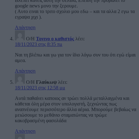
Βλέπει κανεις αυτη την σελιδα; Επειδη την προβαλει το
google news μονο την ξερουμε.
( Αυτο ειναι το τριτο σχολιο μου εδω – και τα αλλα 2 εγω τα
εγραψα χιχι ).
Απάντηση
Ο/Η
Τονινο ο καθιστός
λέει:
18/11/2023 στις 8:35 πμ
Ναι τη βλέπω και γω για τον ίδιο λόγω συν του ότι εγώ είμαι
αμεα.
Απάντηση
Ο/Η
Γλαύκωψ
λέει:
18/11/2023 στις 12:58 μμ
Αυτά παθαίνει καποιος αν τρώει πολλά μεταλλαγμένα και
κάθεται όλη μέρα στον υπολογιστή, ξεχνώντας πως
αναπνέουμε περισσότερο άλλα αέρια. Μπορούμε βεβαίως να
μειώσουμε το μεθάνιο σταματώντας να τρώμε
κακοβρασμένη φασολάδα
Απάντηση