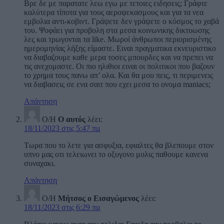
Βρε δε με παρατατε λεω εγω με τετοιες ειδησεις; Γράφτε
καλύτερα τίποτα για τους αεροψεκασμους και για τα νεα
εμβολια αντι-κοβιντ. Γράψετε δεν γράψετε ο κόσμος το χαβά
του. Ψοφάει για προβολη στα μεσα κοινωνικης δικτυωσης
λες και τρωγονται τα like. Μωροί άνθρωποι περιορισμένης
ημερομηνίας λήξης είμαστε. Ειναι πραγματικα εκνευριστικο
να διαβαζουμε καθε μερα τοσες μπουρδες και να πρεπει να
τις ανεχομαστε. Οι πιο ηλιθιοι ειναι οι πολιτικοι που βαζουν
το χρημα τους πανω απ’ ολα. Και θα μου πεις, τι περιμενεις
να διαβασεις σε ενα σαιτ που εχει μεσα το ονομα maniacs;
Απάντηση
Ο/Η
Ο αυτός
λέει:
18/11/2023 στις 5:47 πμ
Τωρα που το λετε για ασφυξια, εφιαλτες θα βλεπουμε στον
υπνο μας οτι τελειωνει το οξυγονο μολις παθουμε κανενα
συναχακι.
Απάντηση
Ο/Η
Μήτσος ο Εισαγώμενος
λέει:
18/11/2023 στις 6:29 πμ