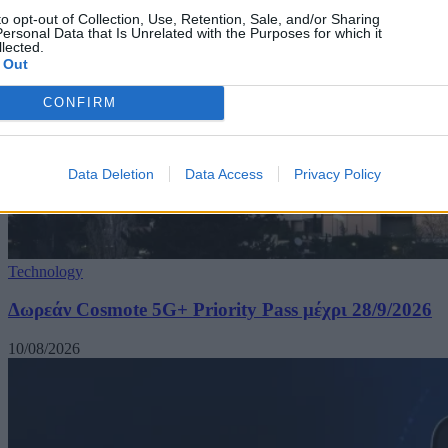
to opt-out of Collection, Use, Retention, Sale, and/or Sharing
ersonal Data that Is Unrelated with the Purposes for which it
lected.
 Out
CONFIRM
Data Deletion
Data Access
Privacy Policy
Technology
Δωρεάν Cosmote 5G+ Priority Pass μέχρι 28/9/2026
10/08/2026