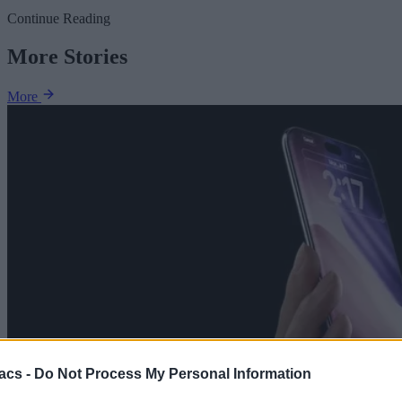
Continue Reading
More Stories
More
acs -
Do Not Process My Personal Information