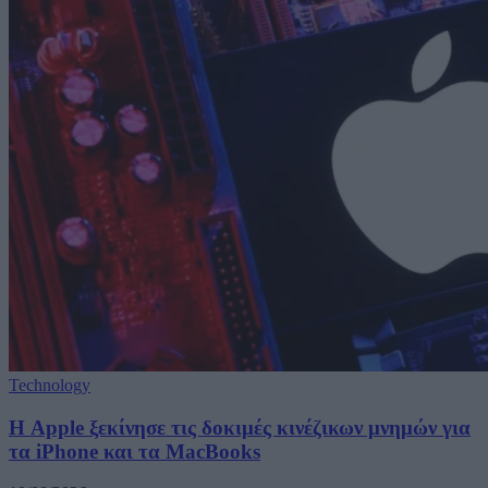
Technology
Η Apple ξεκίνησε τις δοκιμές κινέζικων μνημών για
τα iPhone και τα MacBooks