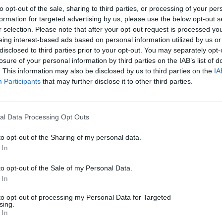
to opt-out of the sale, sharing to third parties, or processing of your per
formation for targeted advertising by us, please use the below opt-out s
r selection. Please note that after your opt-out request is processed y
eing interest-based ads based on personal information utilized by us or
disclosed to third parties prior to your opt-out. You may separately opt-
Mobile
losure of your personal information by third parties on the IAB’s list of
. This information may also be disclosed by us to third parties on the
IA
Ακυρώνεται το γυάλινο επετειακό τηλέφωνο της
Participants
that may further disclose it to other third parties.
Apple για τα 20 χρόνια iPhone
10/08/2026
al Data Processing Opt Outs
to opt-out of the Sharing of my personal data.
 In
to opt-out of the Sale of my Personal Data.
 In
to opt-out of processing my Personal Data for Targeted
sing.
 In