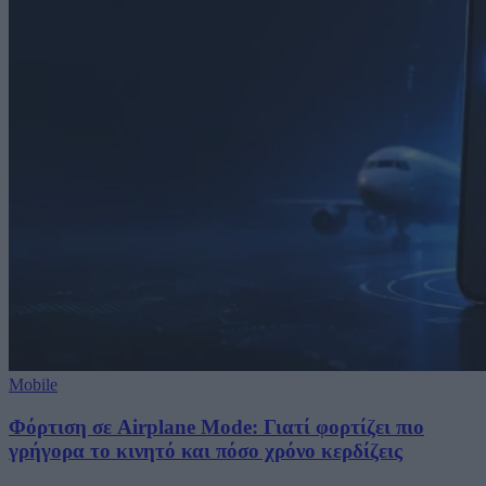
Mobile
Φόρτιση σε Airplane Mode: Γιατί φορτίζει πιο
γρήγορα το κινητό και πόσο χρόνο κερδίζεις